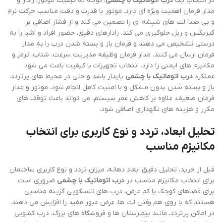
در انتخاب یک
درب اتوماتیک با چشمی
، توجه به کیفیت موتور، رادار و
مدار فرمان اهمیت ویژه ای دارد. موتور با قدرت و دقت مناسب حرکت نرم
و بی صدا لت های شیشه ای را تضمین می کند و از فشار اضافی بر
گیربکس و ریل جلوگیری می کند. رادارهای دقیق، حضور افراد و اشیا را به
درستی تشخیص می دهند و فرمان باز و بسته شدن درب را به مدار
فرمان ارسال می کنند. مدار فرمان وظیفه مدیریت سرعت، شتاب، ترمز و
مکانیزم های ایمنی را دارد. انتخاب تجهیزات با کیفیت باعث می شود
عملکرد
درب اتوماتیک با چشمی
پایدار باشد و حتی در محیط های پرتردد،
باز و بسته شدن بدون مشکل و با امنیت کامل انجام شود. موتور و مدار
فرمان ضعیف، علاوه بر کاهش عمر سیستم، می تواند باعث توقف های
مکرر و هزینه های نگهداری اضافی شود.
تحلیل ابعاد، تردد و نوع کاربری برای انتخاب
مکانیزم مناسب
قبل از خرید، تحلیل دقیق ابعاد دهانه، میزان تردد و نوع کاربری ساختمان
برای انتخاب مکانیزم مناسب در
درب اتوماتیک با چشمی
ضروری است.
برای فضاهای کوچک یا کم عرض، درب های تلسکوپی گزینه مناسبی
هستند که با روی هم رفتن لت ها، عرض عبور مفید را افزایش می دهند.
در اماکن پرتردد، مانند بیمارستان ها و فروشگاه های بزرگ، درب کشویی