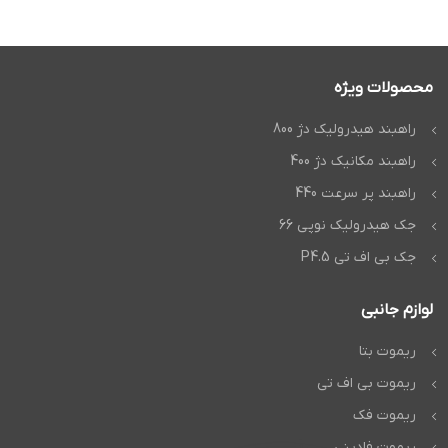
محصولات ویژه
راهبند هیدرولیک دژ 800
راهبند مکانیک دژ 400
راهبند پر سرعت 440
جک هیدرولیک نوپی 66
جک بی اف تی P4.5
لوازم جانبی
ریموت بتا
ریموت بی اف تی
ریموت فک
ریموت فادینی