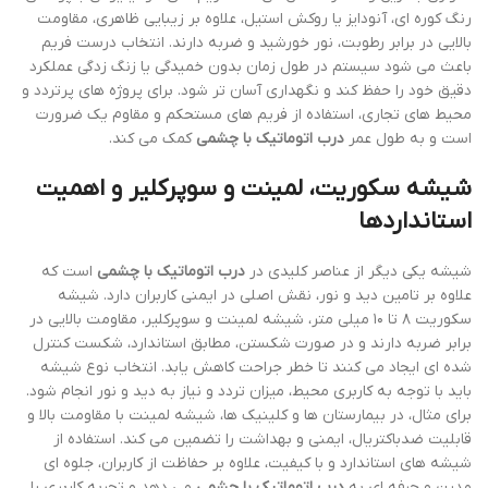
رنگ کوره ای، آنودایز یا روکش استیل، علاوه بر زیبایی ظاهری، مقاومت
بالایی در برابر رطوبت، نور خورشید و ضربه دارند. انتخاب درست فریم
باعث می شود سیستم در طول زمان بدون خمیدگی یا زنگ زدگی عملکرد
دقیق خود را حفظ کند و نگهداری آسان تر شود. برای پروژه های پرتردد و
محیط های تجاری، استفاده از فریم های مستحکم و مقاوم یک ضرورت
است و به طول عمر
درب اتوماتیک با چشمی
کمک می کند.
شیشه سکوریت، لمینت و سوپرکلیر و اهمیت
استانداردها
شیشه یکی دیگر از عناصر کلیدی در
درب اتوماتیک با چشمی
است که
علاوه بر تامین دید و نور، نقش اصلی در ایمنی کاربران دارد. شیشه
سکوریت ۸ تا ۱۰ میلی متر، شیشه لمینت و سوپرکلیر، مقاومت بالایی در
برابر ضربه دارند و در صورت شکستن، مطابق استاندارد، شکست کنترل
شده ای ایجاد می کنند تا خطر جراحت کاهش یابد. انتخاب نوع شیشه
باید با توجه به کاربری محیط، میزان تردد و نیاز به دید و نور انجام شود.
برای مثال، در بیمارستان ها و کلینیک ها، شیشه لمینت با مقاومت بالا و
قابلیت ضدباکتریال، ایمنی و بهداشت را تضمین می کند. استفاده از
شیشه های استاندارد و با کیفیت، علاوه بر حفاظت از کاربران، جلوه ای
مدرن و حرفه ای به
درب اتوماتیک با چشمی
می دهد و تجربه کاربری را