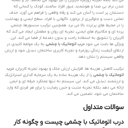
می کند بلکه تجربه روزمره کاربران را نیز بهبود می بخشد. باز و بسته
شدن نرم، بی صدا و هوشمند، عبور افراد سالمند، کودک یا کسانی که
دستشان پر است را آسان می کند و رفاه واقعی را فراهم می آورد. حذف
تماس دست و جلوگیری از برخورد ناگهانی با افراد، سطح ایمنی و بهداشت
را در محیط های پرتردد بالا می برد. همچنین ترکیب سنسورها، چشمی
پرده ای و مکانیزم های ایمنی، تجربه ای روان و مطمئن ایجاد می کند که
کاربران را تشویق به استفاده راحت و بدون دغدغه از فضا می کند. این
ویژگی ها باعث می شود
درب اتوماتیک با چشمی
به یک مولفه کلیدی در
ارتقای کیفیت زندگی روزمره و تجربه کاربری ساختمان تبدیل شود و ارزش
واقعی سیستم را نشان دهد.
ترکیب کاهش هزینه ها، افزایش ارزش ملک و بهبود تجربه کاربران،
درب
اتوماتیک با چشمی
را از یک هزینه ساده به یک سرمایه گذاری استراتژیک
و ارزشمند تبدیل می کند. این سیستم نه تنها عملکرد حرفه ای و ایمن
ارائه می دهد بلکه تجربه مثبت و حس رضایت را برای هر فردی که وارد
ساختمان می شود، تضمین می کند.
سوالات متداول
درب اتوماتیک با چشمی چیست و چگونه کار