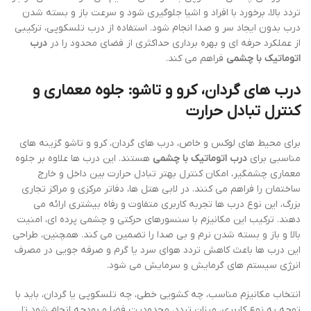
تردد بالا، برخورد با افراد و اشیا جلوگیری شود و سرعت باز و بسته شدن
درب بدون ایجاد سر و صدا انجام شود. استفاده از درب تلسکوپی، ترکیبی
از عملکرد حرفه ای و بهره برداری حداکثری از فضای محدود را در
درب
اتوماتیک با چشمی
فراهم می کند.
درب های گردان، کرو و تاشو: جلوه معماری و
کنترل تبادل حرارت
برای محیط های لوکس و خاص، درب های گردان، کرو و تاشو گزینه های
مناسبی برای
درب اتوماتیک با چشمی
هستند. این درب ها علاوه بر جلوه
معماری چشمگیر، امکان کنترل بهتر تبادل حرارت بین داخل و خارج
ساختمان را فراهم می کنند. در لابی هتل ها، دفاتر مرکزی و مراکز تجاری
بزرگ، این نوع درب ها تجربه کاربری متفاوت و رفاه بیشتری ارائه می
دهند. ترکیب این مکانیزم با سنسورهای حرکتی و چشمی پرده ای، امنیت
بالا و باز و بسته شدن نرم و بی صدا را تضمین می کند. همچنین، طراحی
این درب ها باعث کاهش تردد هوای سرد یا گرم و صرفه جویی در مصرف
انرژی سیستم های گرمایش و سرمایش می شود.
انتخاب مکانیزم مناسب، چه کشویی خطی، چه تلسکوپی یا گردان، باید با
توجه به نوع کاربری، میزان تردد، محدودیت فضا و بودجه انجام شود تا