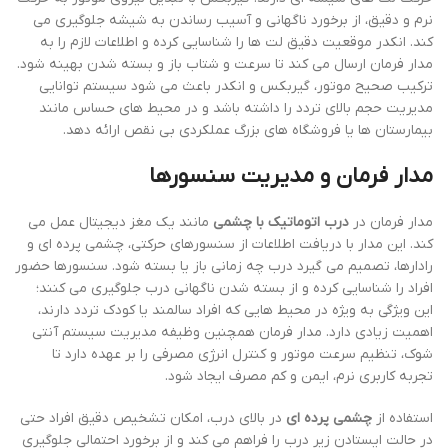
نرم و دقیق، از برخورد ناگهانی و آسیب رساندن به شیشه جلوگیری می
کند. انکدر موقعیت دقیق لت ها را شناسایی کرده و اطلاعات لازم را به
مدار فرمان ارسال می کند تا سرعت و شتاب باز و بسته شدن بهینه شود.
ترکیب صحیح موتور، گیربکس و انکدر باعث می شود سیستم توانایی
مدیریت حجم بالای تردد را داشته باشد و در محیط های حساس مانند
بیمارستان ها یا فروشگاه های بزرگ عملکردی بی نقص ارائه دهد.
مدار فرمان و مدیریت سنسورها
مدار فرمان در
درب اتوماتیک با چشمی
مانند یک مغز دیجیتال عمل می
کند. این مدار با دریافت اطلاعات از سنسورهای حرکتی، چشمی پرده ای و
رادارها، تصمیم می گیرد درب چه زمانی باز یا بسته شود. سنسورها حضور
افراد را شناسایی کرده و از بسته شدن ناگهانی درب جلوگیری می کنند؛
این ویژگی به ویژه در محیط هایی که افراد سالمند یا کودک تردد دارند،
اهمیت زیادی دارد. مدار فرمان همچنین وظیفه مدیریت سیستم آنتی
شوک، تنظیم سرعت موتور و کنترل انرژی مصرفی را بر عهده دارد تا
تجربه کاربری نرم، ایمن و کم مصرف ایجاد شود.
استفاده از
چشمی پرده ای
در بالای درب، امکان تشخیص دقیق افراد حتی
در حالت ایستادن زیر درب را فراهم می کند و از برخورد احتمالی جلوگیری