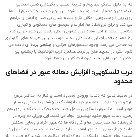
که به دلیل سادگی مکانیزم و هزینه نصب و نگهداری کمتر، انتخابی
اقتصادی و مطمئن محسوب می شود. این نوع درب با حرکت نرم لت ها
روی ریل آلومینیومی، امکان باز و بسته شدن بی صدا و ایمن را فراهم
می کند و برای فروشگاه ها، ادارات و مجتمع های مسکونی و تجاری
مناسب است. طراحی ساده درب کشویی خطی باعث می شود خرابی کمتر
رخ دهد و تعمیرات آن به سادگی انجام شود، بنابراین هزینه های نگهداری
به حداقل می رسد. وجود سنسورهای حرکتی و
چشمی پرده ای
باعث می
شود حتی در محیط های پرتردد، عملکرد
درب اتوماتیک با چشمی
بی
نقص و امن باقی بماند و رضایت کاربران حفظ شود.
درب تلسکوپی: افزایش دهانه عبور در فضاهای
محدود
در محیط هایی که دهانه ورودی محدود است یا نیاز به حداکثر عرض
بازشو وجود دارد، استفاده از
درب اتوماتیک با چشمی
تلسکوپی بسیار
موثر است. مکانیزم تلسکوپی شامل چند لت متحرک است که با روی هم
رفتن، دهانه عبور مفید بیشتری ایجاد می کنند. این ویژگی به ویژه در
فروشگاه ها، بیمارستان ها و فرودگاه ها که عبور افراد و وسایل سنگین
مانند چرخ دستی یا ویلچر اهمیت دارد، ارزشمند است. سیستم کنترل و
سنسورهای چشمی تلسکوپی به گونه ای تنظیم می شوند که حتی در بار