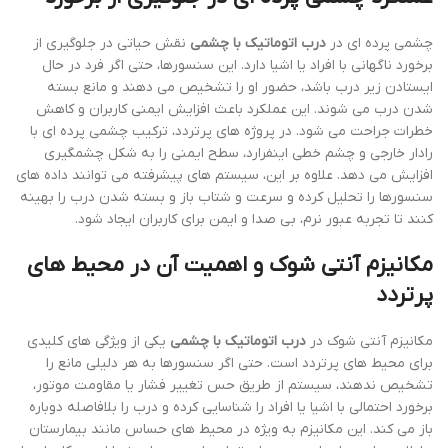
چشمی پرده ای در
درب اتوماتیک با چشمی
نقش حیاتی در جلوگیری از
برخورد ناگهانی با افراد یا اشیا دارد. این سنسورها، حتی اگر فرد در حال
ایستادن زیر درب باشد، حضور او را تشخیص می دهند و مانع بسته
شدن درب می شوند. این عملکرد باعث افزایش ایمنی کاربران و کاهش
خطرات جراحت می شود. در پروژه های پرتردد، ترکیب چشمی پرده ای با
رادار خارجی و چشم خطی اینفرارد، سطح ایمنی را به شکل چشمگیری
افزایش می دهد. علاوه بر این، سیستم های پیشرفته می توانند داده های
سنسورها را تحلیل کرده و سرعت و شتاب باز و بسته شدن درب را بهینه
کنند تا تجربه عبور نرم، بی صدا و ایمن برای کاربران ایجاد شود.
مکانیزم آنتی شوک و اهمیت آن در محیط های
پرتردد
مکانیزم آنتی شوک در
درب اتوماتیک با چشمی
یکی از ویژگی های کلیدی
برای محیط های پرتردد است. حتی اگر سنسورها به هر دلیلی مانع را
تشخیص ندهند، سیستم از طریق حس تغییر فشار یا مقاومت موتور،
برخورد احتمالی با اشیا یا افراد را شناسایی کرده و درب را بلافاصله دوباره
باز می کند. این مکانیزم به ویژه در محیط های حساس مانند بیمارستان