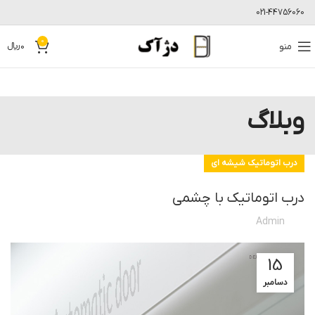
021-44756060
0
منو
0
﷼
وبلاگ
درب اتوماتیک شیشه ای
درب اتوماتیک با چشمی
Admin
15
دسامبر