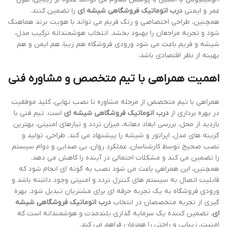
عمر و ایمنی
درب اتوماتیک فروشگاهی شیشه ای
را تضمین کنند.
همچنین، طراحی اختصاصی و رنگ فریم می تواند با هویت برند هماهنگ
شود و تجربه مراجعان را بهبود بخشد. انتخاب هوشمندانه ترکیب مدل،
شیشه و فریم باعث می شود ورودی فروشگاه هم زیبا، هم ایمن و هم
بهینه از نظر اقتصادی باشد.
اهمیت همراهی با تیم متخصص و مشاوره فنی
همراهی با تیم متخصص از مرحله مشاوره تا نصب نهایی، کلید موفقیت
در بهره برداری از
درب اتوماتیک فروشگاهی شیشه ای
است. تیم فنی با
بازدید از محل، بررسی ابعاد دهانه، میزان تردد و نیازهای امنیتی، بهترین
گزینه های مدل، اپراتور و شیشه را پیشنهاد می کند. طراحی، تولید و
نصب صحیح توسط کارشناسان، عملکرد روان، بی صدایی و دوام سیستم
را تضمین می کند و مشکلات احتمالی در آینده را کاهش می دهد.
همچنین، این همراهی باعث می شود نصب به گونه ای انجام شود که
قابلیت اتصال به سیستم های کنترل تردد و امنیتی وجود داشته باشد و
ورودی فروشگاه به یک تجربه حرفه ای برای مشتریان تبدیل شود. بهره
گیری از تجربه متخصصان در انتخاب
درب اتوماتیک فروشگاهی شیشه
ای
، تضمین کننده یک سرمایه گذاری بلندمدت و هوشمندانه است که
امنیت، زیبایی و راحتی را همزمان فراهم می کند.