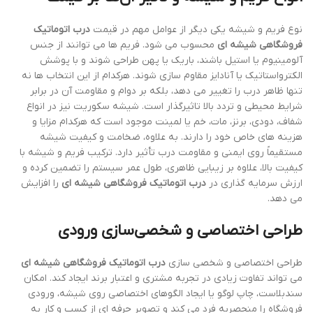
نوع فریم و شیشه یکی دیگر از عوامل مهم در قیمت
درب اتوماتیک
فروشگاهی شیشه ای
محسوب می شود. فریم ها می توانند از جنس
آلومینیوم یا استیل باشند، باریک یا پهن طراحی شوند و با پوشش
الکترواستاتیک یا آنادایز مقاوم سازی شوند. هرکدام از این انتخاب ها نه
تنها ظاهر درب را تغییر می دهد، بلکه بر دوام و مقاومت آن در برابر
شرایط محیطی و تردد بالا تاثیرگذار است. شیشه سکوریت نیز در انواع
شفاف، دودی، برنز، مات، خم یا لمینت موجود است که هرکدام مزایا و
هزینه های خاص خود را دارند. به علاوه، ضخامت و کیفیت شیشه
مستقیماً روی ایمنی و مقاومت درب تأثیر دارد. ترکیب فریم و شیشه با
کیفیت بالا، علاوه بر زیبایی ظاهری، طول عمر سیستم را تضمین کرده و
ارزش سرمایه گذاری در
درب اتوماتیک فروشگاهی شیشه ای
را افزایش
می دهد.
طراحی اختصاصی و شخصی‌سازی ورودی
طراحی اختصاصی و شخصی سازی
درب اتوماتیک فروشگاهی شیشه ای
می تواند تفاوت زیادی در تجربه مشتری و اعتبار برند ایجاد کند. امکان
سندبلاست، چاپ لوگو یا ایجاد الگوهای اختصاصی روی شیشه، ورودی
فروشگاه را منحصربه فرد می کند و تصویر حرفه ای از کسب و کار به