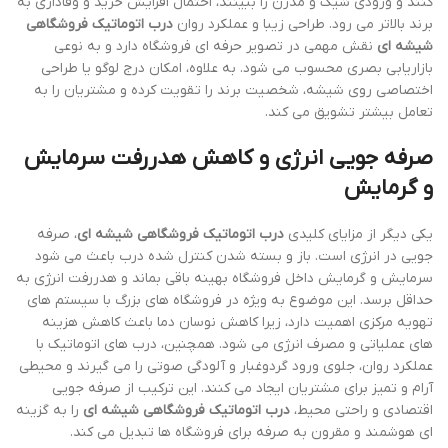
کنند و ورودی شیک و مدرن را ببینند، احتمال افزایش خرید و وفاداری به
برند بالاتر می رود. طراحی زیبا و عملکرد روان
درب اتوماتیک فروشگاهی
شیشه ای
نقش مهمی در تصویر حرفه ای فروشگاه دارد و به نوعی
بازاریابی بصری محسوب می شود. به علاوه، امکان درج لوگو یا طراحی
اختصاصی روی شیشه، شخصیت برند را تقویت کرده و مشتریان را به
تعامل بیشتر تشویق می کند.
صرفه جویی انرژی و کاهش هدررفت سرمایش
و گرمایش
یکی دیگر از مزایای کلیدی
درب اتوماتیک فروشگاهی شیشه ای
، صرفه
جویی در انرژی است. باز و بسته شدن کنترل شده درب باعث می شود
سرمایش و گرمایش داخل فروشگاه بهینه باقی بماند و هدررفت انرژی به
حداقل برسد. این موضوع به ویژه در فروشگاه های بزرگ با سیستم های
تهویه مرکزی اهمیت دارد، زیرا کاهش نوسان دما باعث کاهش هزینه
های عملیاتی و مصرف انرژی می شود. همچنین، درب های اتوماتیک با
عملکرد روان، جلوی ورود گردوغبار و آلودگی صوتی را می گیرند و محیطی
آرام و تمیز برای مشتریان ایجاد می کنند. این ترکیب از صرفه جویی
اقتصادی و راحتی محیط،
درب اتوماتیک فروشگاهی شیشه ای
را به گزینه
ای هوشمند و مقرون به صرفه برای فروشگاه ها تبدیل می کند.