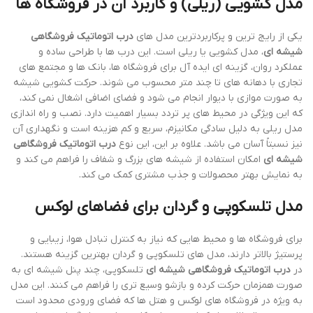
مدل کشویی (ریلی) و کاربرد آن در فروشگاه ها
یکی از رایج ترین و پرکاربردترین مدل های
درب اتوماتیک فروشگاهی
شیشه ای
، مدل کشویی یا ریلی است. این درب ها با طراحی ساده و
عملکرد روان، گزینه ای ایده آل برای فروشگاه ها، بانک ها و مجتمع های
تجاری با دهانه های تا چند متر محسوب می شوند. حرکت کشویی شیشه
به صورت موازی با دیوار انجام می شود و فضای اضافی اشغال نمی کند،
که این ویژگی در محیط های پر تردد بسیار اهمیت دارد. نصب و راه اندازی
مدل ریلی به دلیل سادگی مکانیزم، سریع و کم هزینه است و نگهداری آن
نیز نسبتاً آسان می باشد. علاوه بر این، این نوع
درب اتوماتیک فروشگاهی
شیشه ای
امکان استفاده از شیشه های بزرگ و شفاف را فراهم می کند و
به نمایش بهتر محصولات و جذب مشتری کمک می کند.
مدل تلسکوپی و گردان برای فضاهای لوکس
برای فروشگاه ها و محیط هایی که نیاز به کنترل تبادل هوا، زیبایی و
پرستیژ بالاتر دارند، مدل های تلسکوپی و گردان بهترین گزینه هستند.
در
درب اتوماتیک فروشگاهی شیشه ای
تلسکوپی، چند پنل شیشه ای به
صورت همزمان حرکت کرده و بازشو وسیع تری را فراهم می کنند. این مدل
به ویژه در فروشگاه های لوکس و هتل ها که فضای ورودی محدود است