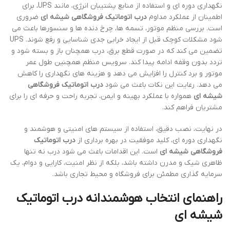
نگهداری دوره ای و استفاده از منابع پشتیبان انرژی، مانند UPS، برای
اطمینان از عملکرد مداوم
درب اتوماتیک فروشگاهی شیشه ای
ضروری
است. بررسی منظم موتور، تسمه ها، چرخ دنده ها و سنسورها باعث می
شود مشکلات کوچک قبل از ایجاد خرابی جدی شناسایی و رفع شوند. UPS
تضمین می کند که در صورت قطع برق، درب همچنان باز و بسته شود و
تردد بدون وقفه ادامه پیدا کند. سرویس منظم همچنین طول عمر
موتور و برد کنترل را افزایش می دهد و هزینه های نگهداری را کاهش
می دهد. رعایت این نکات باعث می شود
درب اتوماتیک فروشگاهی
شیشه ای
همواره با عملکرد بهینه و ایمن، تجربه راحت و حرفه ای را برای
مشتریان فراهم کند.
در نهایت، نصب دقیق، استفاده از سیستم های امنیتی و هوشمند و
نگهداری دوره ای، کلید موفقیت در بهره برداری از
درب اتوماتیک
فروشگاهی شیشه ای
است. این اقدامات باعث می شود درب نه تنها
ظاهری شیک و مدرن داشته باشد، بلکه از نظر امنیت، کارایی و دوام، یک
سرمایه گذاری مطمئن برای فروشگاه و محیط تجاری باشد.
راهنمای انتخاب هوشمندانه درب اتوماتیک
شیشه ای