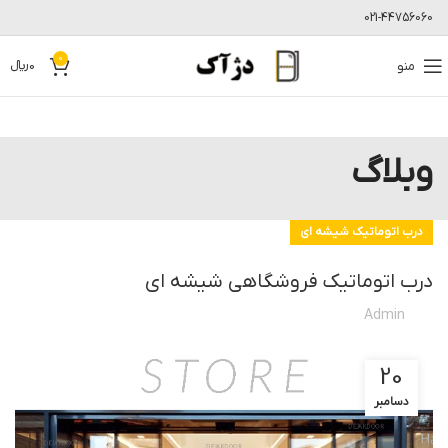
021-44756060
0
منو
0
﷼
وبلاگ
درب اتوماتیک شیشه ای
درب اتوماتیک فروشگاهی شیشه ای
Admin
20
دسامبر