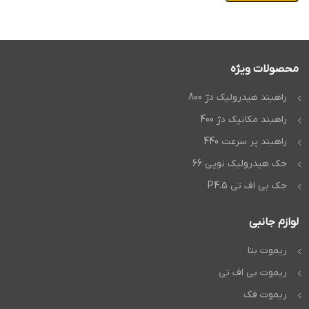
محصولات ویژه
راهبند هیدرولیک دژ 800
راهبند مکانیک دژ 400
راهبند پر سرعت 440
جک هیدرولیک نوپی 66
جک بی اف تی P4.5
لوازم جانبی
ریموت بتا
ریموت بی اف تی
ریموت فک