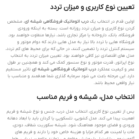
تعیین نوع کاربری و میزان تردد
اولین قدم در انتخاب یک
درب اتوماتیک فروشگاهی شیشه ای
، مشخص
کردن نوع کاربری و میزان تردد روزانه است. بسته به اینکه ورودی
فروشگاه، بانک، داروخانه یا مرکز تجاری باشد، نیازها متفاوت خواهند بود.
فروشگاه هایی با تردد بالا نیاز به مدل هایی دارند که دوام موتور و
سیستم کنترل تردد را تضمین کنند، در حالی که برای محیط های کم تردد،
مدل های اقتصادی نیز کافی خواهند بود. تعیین میزان تردد به انتخاب
نوع اپراتور، قدرت موتور و نوع سنسور کمک می کند و همچنین بر طول
عمر و کیفیت عملکرد
درب اتوماتیک فروشگاهی شیشه ای
تاثیر مستقیم
دارد. این مرحله باعث می شود سرمایه گذاری شما هدفمند و متناسب با
نیاز واقعی محیط باشد.
انتخاب مدل، شیشه و فریم مناسب
پس از تعیین نوع کاربری، انتخاب مدل درب، جنس و نوع شیشه و فریم
اهمیت پیدا می کند. مدل کشویی، تلسکوپی یا گردان باید با ابعاد دهانه
ورودی و فضای موجود هماهنگ شود. شیشه سکوریت شفاف، دودی،
مات یا لمینت هر کدام مزایا و هزینه خاص خود را دارند و فریم های
آلومینیومی یا استیل با پوشش مقاوم می توانند علاوه بر زیبایی، طول