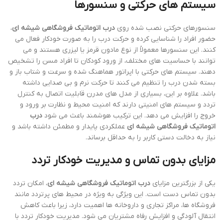
سیستم های حرکتی و سنسورها
سنسورهای حرکتی نصب شده روی
درب اتوماتیک فروشگاهی شیشه ای
،
حضور افراد را شناسایی کرده و حرکت درب را به صورت خودکار فعال می
کنند. این سنسورها معمولاً از نوع مادون قرمز یا لیزری هستند و می
توانند با حساسیت های مختلف، از ورود کودکان تا افراد مسن را تشخیص
دهند. سیستم های حرکتی با اپراتور هماهنگ شده و سرعت و شتاب باز و
بسته شدن درب را تنظیم می کنند تا حرکت نرم و بی صدایی داشته
باشد. علاوه بر این، بسیاری از مدل های مدرن قابلیت اتصال به کنترل
تردد و سیستم های امنیتی دارند که امنیت محیط و نظارت بر ورود و
خروج را افزایش می دهد. این ترکیب هوشمند باعث می شود
درب
اتوماتیک فروشگاهی شیشه ای
عملکردی پایدار و مطمئن داشته باشد و
نیاز به دخالت دستی کاربر را به حداقل برساند.
مزایای بدون تماس و مدیریت خودکار تردد
یکی از بزرگترین مزایای
درب اتوماتیک فروشگاهی شیشه ای
، امکان تردد
بدون تماس دست است. این ویژگی به ویژه در محیط های پرتردد مانند
فروشگاه ها، مراکز تجاری و داروخانه ها اهمیت دارد، زیرا باعث کاهش
انتقال آلودگی و افزایش رفاه مشتریان می شود. مدیریت خودکار تردد با