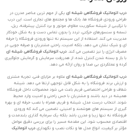
درب اتوماتیک فروشگاهی شیشه ای
یکی از مهم ترین عناصر مدرن در
طراحی ورودی فروشگاه ها، بانک ها و مجتمع های تجاری است. این درب
با ترکیبی از شیشه سکوریت مقاوم، موتور و برد کنترل پیشرفته، ریل،
تسمه و سنسورهای حرکتی، تردد را بدون تماس دست و به شکل خودکار
مدیریت می کند. استفاده از این سیستم نه تنها ورودی فروشگاه را حرفه
ای و شیک نشان می دهد، بلکه امنیت، راحتی مشتریان و صرفه جویی در
مصرف انرژی را نیز تضمین می کند.
درب اتوماتیک فروشگاهی شیشه ای
با باز و بسته شدن کنترل شده، از هدررفت سرمایش و گرمایش جلوگیری
کرده و عملکردی بی صدا و روان ارائه می دهد.
درب اتوماتیک فروشگاهی شیشه ای
علاوه بر مزایای فنی، تجربه مشتری
و ارزش برند فروشگاه را به شکل قابل توجهی ارتقا می دهد. شیشه
شفاف و طراحی اختصاصی فریم باعث می شود محصولات داخل فروشگاه
همیشه در دید باشند و مشتریان با حس راحتی و امنیت وارد محیط
شوند. انتخاب درست مدل، شیشه و فریم، همراه با نصب حرفه ای و بهره
گیری از سیستم های هوشمند و امنیتی، تضمین می کند که ورودی
فروشگاه نه تنها زیبا و مدرن باشد بلکه یک سرمایه گذاری بلندمدت و
اقتصادی محسوب شود. این مقدمه مسیر را برای بررسی دقیق عوامل
مؤثر بر کیفیت، انواع مدل ها و نکات نصب و نگهداری
درب اتوماتیک