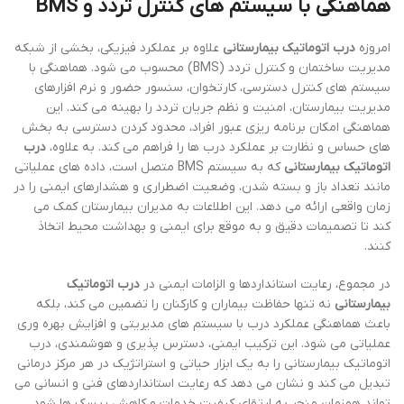
هماهنگی با سیستم های کنترل تردد و BMS
امروزه
درب اتوماتیک بیمارستانی
علاوه بر عملکرد فیزیکی، بخشی از شبکه
مدیریت ساختمان و کنترل تردد (BMS) محسوب می شود. هماهنگی با
سیستم های کنترل دسترسی، کارتخوان، سنسور حضور و نرم افزارهای
مدیریت بیمارستان، امنیت و نظم جریان تردد را بهینه می کند. این
هماهنگی امکان برنامه ریزی عبور افراد، محدود کردن دسترسی به بخش
های حساس و نظارت بر عملکرد درب ها را فراهم می کند. به علاوه،
درب
اتوماتیک بیمارستانی
که به سیستم BMS متصل است، داده های عملیاتی
مانند تعداد باز و بسته شدن، وضعیت اضطراری و هشدارهای ایمنی را در
زمان واقعی ارائه می دهد. این اطلاعات به مدیران بیمارستان کمک می
کند تا تصمیمات دقیق و به موقع برای ایمنی و بهداشت محیط اتخاذ
کنند.
در مجموع، رعایت استانداردها و الزامات ایمنی در
درب اتوماتیک
بیمارستانی
نه تنها حفاظت بیماران و کارکنان را تضمین می کند، بلکه
باعث هماهنگی عملکرد درب با سیستم های مدیریتی و افزایش بهره وری
عملیاتی می شود. این ترکیب ایمنی، دسترس پذیری و هوشمندی، درب
اتوماتیک بیمارستانی را به یک ابزار حیاتی و استراتژیک در هر مرکز درمانی
تبدیل می کند و نشان می دهد که رعایت استانداردهای فنی و انسانی می
تواند همزمان منجر به ارتقای کیفیت خدمات و کاهش ریسک ها شود.