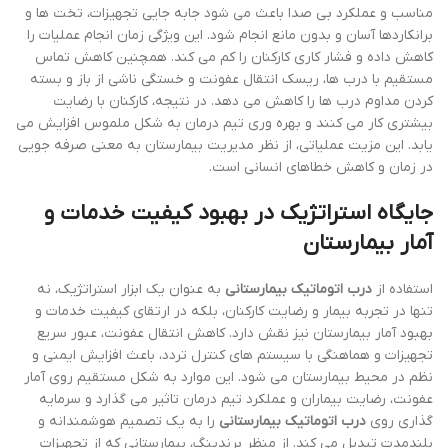
مناسب و عملکرد بی صدا باعث می شود جابه جایی تجهیزات، تخت ها و
برانکاردها آسان و بدون مانع انجام شود. این ویژگی زمان انجام عملیات را
کاهش داده و فشار کاری کارکنان را کم می کند. همچنین کاهش تماس
مستقیم با درب ها، ریسک انتقال عفونت و خستگی ناشی از باز و بسته
کردن مداوم درب ها را کاهش می دهد. در نتیجه، کارکنان با رضایت
بیشتری کار می کنند و بهره وری تیم درمان به شکل ملموس افزایش می
یابد. این مزیت عملیاتی، از نظر مدیریت بیمارستان به معنی صرفه جویی
در زمان و کاهش خطاهای انسانی است.
جایگاه استراتژیک در بهبود کیفیت خدمات و
آمار بیمارستان
استفاده از
درب اتوماتیک بیمارستانی
به عنوان یک ابزار استراتژیک، نه
تنها در تجربه بیمار و رضایت کارکنان، بلکه در ارتقای کیفیت خدمات و
بهبود آمار بیمارستان نیز نقش دارد. کاهش انتقال عفونت، عبور سریع
تجهیزات و هماهنگی با سیستم های کنترل تردد، باعث افزایش ایمنی و
نظم در محیط بیمارستان می شود. این موارد به شکل مستقیم روی آمار
عفونت، رضایت بیماران و عملکرد تیم درمان تاثیر می گذارد و سرمایه
گذاری روی
درب اتوماتیک بیمارستانی
را به یک تصمیم هوشمندانه و
بلندمدت تبدیل می کند. از منظر برندینگ، بیمارستانی که از تجهیزات