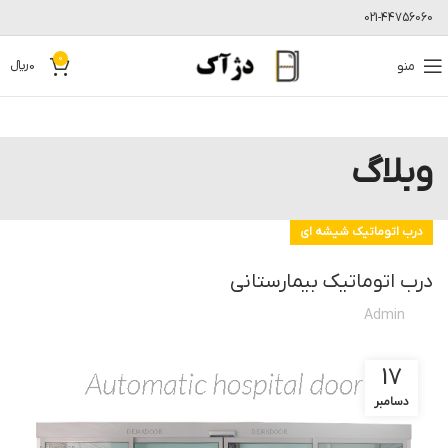
021-44756060
0
منو
0
﷼
وبلاگ
درب اتوماتیک شیشه ای
درب اتوماتیک بیمارستانی
Admin
17
دسامبر