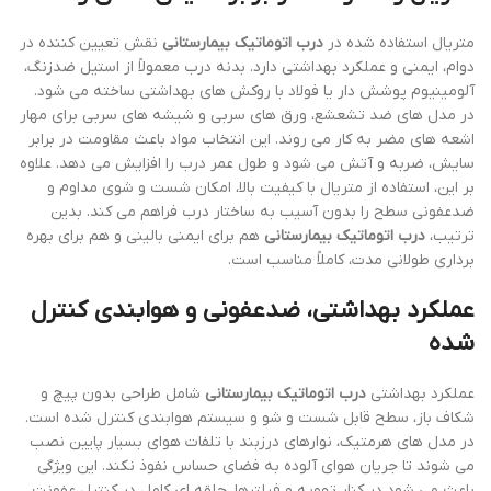
متریال استفاده شده در
درب اتوماتیک بیمارستانی
نقش تعیین کننده در
دوام، ایمنی و عملکرد بهداشتی دارد. بدنه درب معمولاً از استیل ضدزنگ،
آلومینیوم پوشش دار یا فولاد با روکش های بهداشتی ساخته می شود.
در مدل های ضد تشعشع، ورق های سربی و شیشه های سربی برای مهار
اشعه های مضر به کار می روند. این انتخاب مواد باعث مقاومت در برابر
سایش، ضربه و آتش می شود و طول عمر درب را افزایش می دهد. علاوه
بر این، استفاده از متریال با کیفیت بالا، امکان شست و شوی مداوم و
ضدعفونی سطح را بدون آسیب به ساختار درب فراهم می کند. بدین
ترتیب،
درب اتوماتیک بیمارستانی
هم برای ایمنی بالینی و هم برای بهره
برداری طولانی مدت، کاملاً مناسب است.
عملکرد بهداشتی، ضدعفونی و هوابندی کنترل
شده
عملکرد بهداشتی
درب اتوماتیک بیمارستانی
شامل طراحی بدون پیچ و
شکاف باز، سطح قابل شست و شو و سیستم هوابندی کنترل شده است.
در مدل های هرمتیک، نوارهای درزبند با تلفات هوای بسیار پایین نصب
می شوند تا جریان هوای آلوده به فضای حساس نفوذ نکند. این ویژگی
باعث می شود در کنار تهویه و فیلترها، حلقه ای کامل در کنترل عفونت