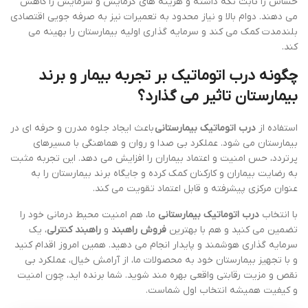
حساس را ثابت نگه داشته و هزینه های گرمایش و سرمایش را کاهش
می دهند. دوام بالا و نیاز محدود به تعمیرات نیز به صرفه جویی اقتصادی
بلندمدت کمک می کند و سرمایه گذاری اولیه بیمارستان را بهینه می
کند.
چگونه درب اتوماتیک بر تجربه بیمار و برند
بیمارستان تاثیر می گذارد؟
استفاده از
درب اتوماتیک بیمارستانی
باعث ایجاد جلوه مدرن و حرفه ای در
بیمارستان می شود. عملکرد بی صدا و روان و هماهنگی با مسیرهای
پرتردد، حس امنیت و اعتماد بیماران را افزایش می دهد. این تجربه مثبت
به رضایت بیماران و کارکنان کمک کرده و جایگاه برند بیمارستان را به
عنوان مرکزی پیشرفته و قابل اعتماد تقویت می کند.
با انتخاب
درب اتوماتیک بیمارستانی
ما، هم امنیت محیط درمانی خود را
تضمین می کنید و هم با بهترین
فروش راهبند
و
راهبند کنترلی
، یک
سرمایه گذاری هوشمند و پایدار انجام می دهید. همین امروز اقدام کنید
و با تجهیز بیمارستان خود به محصولات ما، از آرامش خیال، عملکرد بی
نقص و مزیت رقابتی واقعی بهره مند شوید. شما برنده اید، چون امنیت
و کیفیت همیشه انتخاب اول شماست.