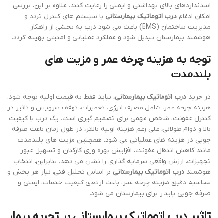
استانداردهای بالای بهداشتی و ایمنی را رعایت کنند. علاوه بر این، بررسی
امکان ادغام
درب اتوماتیک بیمارستانی
با سیستم های کنترل تردد و
مدیریت ساختمان (BMS) باعث می شود درب به بخشی از راهکار
هوشمند بیمارستان تبدیل شود و عملکرد عملیاتی و امنیتی بهینه گردد.
توجه به هزینه چرخه عمر و مزیت های
بلندمدت
در خرید
درب اتوماتیک بیمارستانی
، نباید فقط به قیمت اولیه توجه شود.
هزینه چرخه عمر، شامل مصرف انرژی، تعمیرات، توقف سرویس و تاثیر در
کنترل عفونت، شاخص مهمی برای تصمیم گیری است. یک درب با کیفیت
بالا و دوام طولانی، علی رغم هزینه اولیه بالاتر، در طول زمان باعث صرفه
جویی در هزینه های عملیاتی می شود. همچنین مزیت های بلندمدت
مانند کاهش انتقال عفونت، افزایش بهره وری کارکنان و تسهیل عبور
تجهیزات، ارزش واقعی سرمایه گذاری را نشان می دهد. بنابراین، انتخاب
هوشمند
درب اتوماتیک بیمارستانی
بر اساس تحلیل فنی، نیاز هر بخش و
محاسبه دقیق هزینه چرخه عمر، باعث ارتقای کیفیت خدمات، ایمنی و
صرفه جویی پایدار برای بیمارستان می شود.
تاثیر
درب اتوماتیک بیمارستانی
بر تجربه بیمار