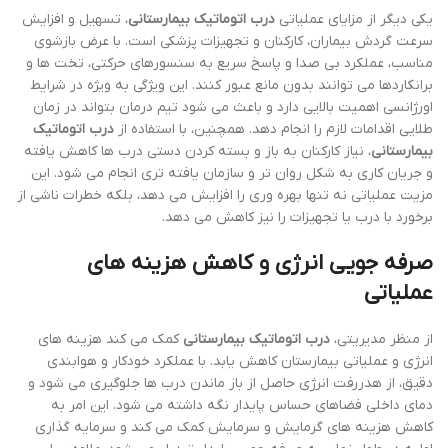
یکی دیگر از مزایای عملیاتی
درب اتوماتیک بیمارستانی
، تسهیل و افزایش
سرعت گردش بیماران، کارکنان و تجهیزات پزشکی است. با عرض بازشوی
مناسب، عملکرد بی صدا و پاسخ سریع به سنسورهای حرکتی، تخت ها و
برانکاردها می توانند بدون مانع عبور کنند. این ویژگی به ویژه در شرایط
اورژانسی اهمیت بالایی دارد و باعث می شود تیم درمان بتواند در زمان
طلایی اقدامات لازم را انجام دهد. همچنین، با استفاده از
درب اتوماتیک
بیمارستانی
، نیاز کارکنان به باز و بسته کردن دستی درب ها کاهش یافته
و جریان کاری به شکل روان تر و سازمان یافته تری انجام می شود. این
مزیت عملیاتی نه تنها بهره وری را افزایش می دهد، بلکه خطرات ناشی از
برخورد با درب یا تجهیزات را نیز کاهش می دهد.
صرفه جویی انرژی و کاهش هزینه های
عملیاتی
از منظر مدیریتی،
درب اتوماتیک بیمارستانی
کمک می کند هزینه های
انرژی و عملیاتی بیمارستان کاهش یابد. با عملکرد خودکار و هوابندی
دقیق، از هدررفت انرژی حاصل از باز ماندن درب ها جلوگیری می شود و
دمای داخلی فضاهای حساس پایدار نگه داشته می شود. این امر به
کاهش هزینه های گرمایش و سرمایش کمک می کند و سرمایه گذاری