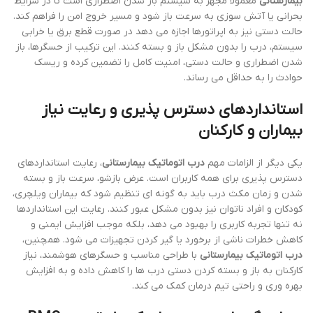
بیمارستانی
معمولاً مجهز به سیستم باز شدن اضطراری است تا در شرایط
بحرانی یا آتش سوزی به سرعت باز شود و مسیر خروج امن را فراهم کند.
حالت دستی نیز به اپراتورها اجازه می دهد در صورت قطع برق یا خرابی
سیستم، درب را بدون مشکل باز و بسته کنند. این ترکیب از حسگرها، باز
شدن اضطراری و حالت دستی، امنیت کامل را تضمین کرده و ریسک
حوادث را به حداقل می رساند.
استانداردهای دسترس پذیری و رعایت نیاز
بیماران و کارکنان
یکی دیگر از الزامات مهم
درب اتوماتیک بیمارستانی
، رعایت استانداردهای
دسترس پذیری برای همه کاربران است. عرض بازشو، سرعت باز و بسته
شدن و زمان مکث درب باید به گونه ای تنظیم شود که بیماران ویلچری،
کودکان و افراد ناتوان نیز بدون مشکل عبور کنند. رعایت این استانداردها
نه تنها تجربه کاربری را بهبود می دهد، بلکه موجب افزایش ایمنی و
کاهش خطرات ناشی از برخورد یا گیر کردن تجهیزات می شود. همچنین،
درب اتوماتیک بیمارستانی
با طراحی مناسب و حسگرهای هوشمند، نیاز
کارکنان به باز و بسته کردن دستی درب ها را کاهش داده و به افزایش
بهره وری و راحتی تیم درمان کمک می کند.