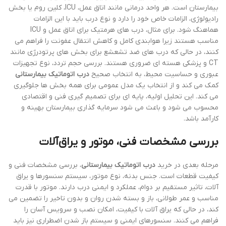
بیمارستان است. هر واحد درمانی مانند اتاق عمل، ICU، کلین روم یا بخش
رادیولوژی، الزامات خاص خود را دارد و نوع درب باید با این الزامات
هماهنگ شود. برای مثال، درب های هرمتیک برای اتاق عمل و ICU
مناسب هستند زیرا هوابندی کامل و کاهش انتقال عفونت را فراهم می
کنند، در حالی که درب های ضد تشعشع برای بخش های پرتودرژی مانند
CT و پزشکی هسته ای ضروری هستند. بررسی حجم تردد، نوع تجهیزات
عبوری و حساسیت محیط، به انتخاب صحیح
درب اتوماتیک بیمارستانی
کمک می کند و از انتخاب یک مدل عمومی برای همه بخش ها جلوگیری
می کند. این تحلیل اولیه، پایه ای برای تصمیم گیری فنی و اقتصادی
محسوب می شود و باعث می شود سرمایه گذاری بیمارستان بهینه و
کارآمد باشد.
بررسی مشخصات فنی، موتور و یراق‌آلات
مرحله بعدی در خرید
درب اتوماتیک بیمارستانی
، بررسی مشخصات فنی و
کیفیت قطعات است. جنس بدنه، نوع موتور، سیستم سنسورها و یراق
آلات، تاثیر مستقیم بر دوام، عملکرد و ایمنی درب دارند. موتور با قدرت
مناسب و عمر طولانی، باز و بسته شدن روان و بدون تاخیر را تضمین می
کند، در حالی که یراق آلات با کیفیت، امکان نصب و سرویس آسان را
فراهم می کنند. سنسورهای ایمنی و سیستم باز شدن اضطراری نیز باید