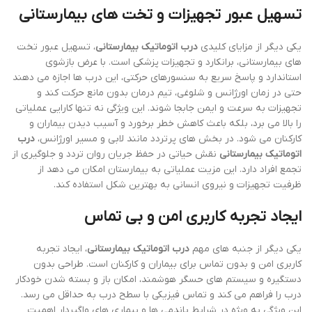
تسهیل عبور تجهیزات و تخت های بیمارستانی
یکی دیگر از مزایای کلیدی
درب اتوماتیک بیمارستانی
، تسهیل عبور تخت
های بیمارستانی، برانکارد و تجهیزات پزشکی است. با عرض بازشوی
استاندارد و پاسخ سریع به سنسورهای حرکتی، این درب ها اجازه می دهند
حتی در زمان اورژانس و شلوغی، تیم درمان بدون مانع حرکت کند و
تجهیزات به سرعت و ایمن جابجا شوند. این ویژگی نه تنها کارایی عملیاتی
را بالا می برد، بلکه باعث کاهش خطر برخورد و آسیب دیدن بیماران و
کارکنان می شود. در بخش های پرتردد مانند لابی و مسیر اورژانس،
درب
اتوماتیک بیمارستانی
نقش حیاتی در حفظ جریان روان تردد و جلوگیری از
تجمع افراد دارد. این مزیت عملیاتی به بیمارستان امکان می دهد از
ظرفیت تجهیزات و نیروی انسانی به بهترین شکل استفاده کند.
ایجاد تجربه کاربری امن و بی تماس
یکی دیگر از جنبه های مهم
درب اتوماتیک بیمارستانی
، ایجاد تجربه
کاربری امن و بدون تماس برای بیماران و کارکنان است. طراحی بدون
دستگیره و سیستم های حسگر هوشمند، امکان باز و بسته شدن خودکار
درب را فراهم می کند و تماس فیزیکی با سطح درب به حداقل می رسد.
این ویژگی به ویژه در شرایط پاندمی ها و بیماری های واگیردار اهمیت