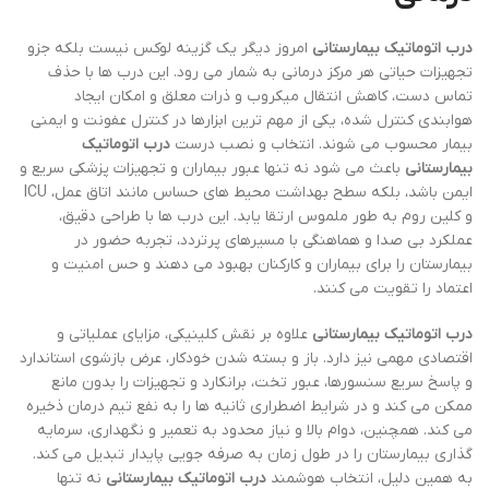
درب اتوماتیک بیمارستانی
امروز دیگر یک گزینه لوکس نیست بلکه جزو
تجهیزات حیاتی هر مرکز درمانی به شمار می رود. این درب ها با حذف
تماس دست، کاهش انتقال میکروب و ذرات معلق و امکان ایجاد
هوابندی کنترل شده، یکی از مهم ترین ابزارها در کنترل عفونت و ایمنی
بیمار محسوب می شوند. انتخاب و نصب درست
درب اتوماتیک
بیمارستانی
باعث می شود نه تنها عبور بیماران و تجهیزات پزشکی سریع و
ایمن باشد، بلکه سطح بهداشت محیط های حساس مانند اتاق عمل، ICU
و کلین روم به طور ملموس ارتقا یابد. این درب ها با طراحی دقیق،
عملکرد بی صدا و هماهنگی با مسیرهای پرتردد، تجربه حضور در
بیمارستان را برای بیماران و کارکنان بهبود می دهند و حس امنیت و
اعتماد را تقویت می کنند.
درب اتوماتیک بیمارستانی
علاوه بر نقش کلینیکی، مزایای عملیاتی و
اقتصادی مهمی نیز دارد. باز و بسته شدن خودکار، عرض بازشوی استاندارد
و پاسخ سریع سنسورها، عبور تخت، برانکارد و تجهیزات را بدون مانع
ممکن می کند و در شرایط اضطراری ثانیه ها را به نفع تیم درمان ذخیره
می کند. همچنین، دوام بالا و نیاز محدود به تعمیر و نگهداری، سرمایه
گذاری بیمارستان را در طول زمان به صرفه جویی پایدار تبدیل می کند.
به همین دلیل، انتخاب هوشمند
درب اتوماتیک بیمارستانی
نه تنها