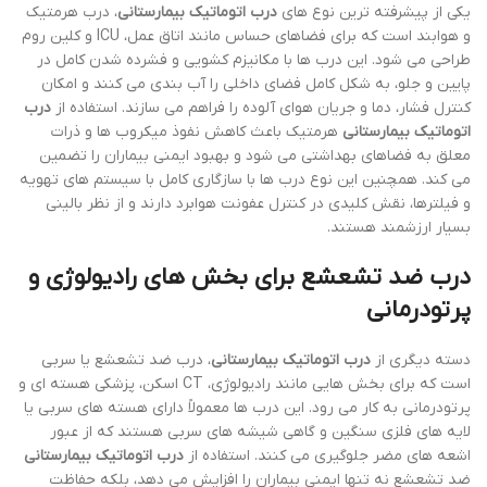
یکی از پیشرفته ترین نوع های
درب اتوماتیک بیمارستانی
، درب هرمتیک
و هوابند است که برای فضاهای حساس مانند اتاق عمل، ICU و کلین روم
طراحی می شود. این درب ها با مکانیزم کشویی و فشرده شدن کامل در
پایین و جلو، به شکل کامل فضای داخلی را آب بندی می کنند و امکان
کنترل فشار، دما و جریان هوای آلوده را فراهم می سازند. استفاده از
درب
اتوماتیک بیمارستانی
هرمتیک باعث کاهش نفوذ میکروب ها و ذرات
معلق به فضاهای بهداشتی می شود و بهبود ایمنی بیماران را تضمین
می کند. همچنین این نوع درب ها با سازگاری کامل با سیستم های تهویه
و فیلترها، نقش کلیدی در کنترل عفونت هوابرد دارند و از نظر بالینی
بسیار ارزشمند هستند.
درب ضد تشعشع برای بخش های رادیولوژی و
پرتودرمانی
دسته دیگری از
درب اتوماتیک بیمارستانی
، درب ضد تشعشع یا سربی
است که برای بخش هایی مانند رادیولوژی، CT اسکن، پزشکی هسته ای و
پرتودرمانی به کار می رود. این درب ها معمولاً دارای هسته های سربی یا
لایه های فلزی سنگین و گاهی شیشه های سربی هستند که از عبور
اشعه های مضر جلوگیری می کنند. استفاده از
درب اتوماتیک بیمارستانی
ضد تشعشع نه تنها ایمنی بیماران را افزایش می دهد، بلکه حفاظت