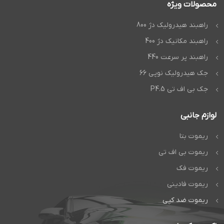
محصولات ویژه
راهبند هیدرولیک دژ 800
راهبند مکانیک دژ 400
راهبند پر سرعت 440
جک هیدرولیک نوپی 66
جک بی اف تی P4.5
لوازم جانبی
ریموت بتا
ریموت بی اف تی
ریموت فک
ریموت فادینی
ریموت ضد کپی