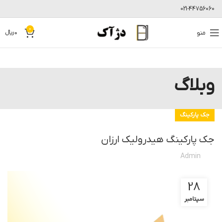
021-44756060
0
منو
0
﷼
وبلاگ
جک پارکینگ
جک پارکینگ هیدرولیک ارزان
Admin
28
سپتامبر