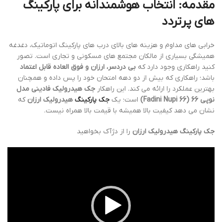
مقدمه: انتخاب هوشمندانه برای پارکینگ
های پرتردد
خرابی های مداوم و هزینه های بالای درب های پارکینگ اتوماتیک، دغدغه
همیشگی بسیاری از مالکان مجتمع های مسکونی و تجاری است. تصور
کنید راهکاری وجود دارد که
بی دردسر، ارزان و فوق العاده قابل اعتماد
باشد؛ راهکاری که بیش از دو دهه امتحان خود را پس داده و همچنان
بهترین عملکرد را ارائه می کند. این راهکار
جک هیدرولیک فادینی مدل
نوپی 66 (Fadini Nupi 66)
است؛ یک
جک پارکینگ
هیدرولیک ارزان
که
نشان می دهد کیفیت بالا همیشه با قیمت بالا همراه نیست.
جک پارکینگ هیدرولیک ارزان
را از دژآک بخواهید
نمایشگر
ویدیو