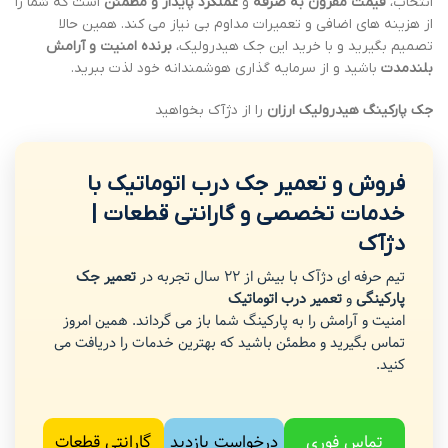
انتخاب،
قیمت مقرون به صرفه
و
عملکرد پایدار و مطمئن
است که شما را
از هزینه های اضافی و تعمیرات مداوم بی نیاز می کند. همین حالا
تصمیم بگیرید و با خرید این جک هیدرولیک،
برنده امنیت و آرامش
بلندمدت
باشید و از سرمایه گذاری هوشمندانه خود لذت ببرید.
جک پارکینگ هیدرولیک ارزان
را از دژآک بخواهید
فروش و تعمیر جک درب اتوماتیک با
خدمات تخصصی و گارانتی قطعات |
دژآک
تیم حرفه ای دژآک با بیش از 22 سال تجربه در
تعمیر جک
پارکینگی
و
تعمیر درب اتوماتیک
امنیت و آرامش را به پارکینگ شما باز می گرداند. همین امروز
تماس بگیرید و مطمئن باشید که بهترین خدمات را دریافت می
کنید.
تماس فوری
درخواست بازدید
گارانتی قطعات