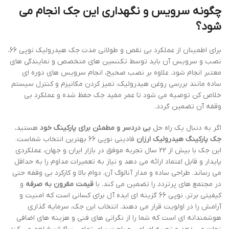
چگونه سرویس و نگهداری این جک انجام می
شود؟
برای اطمینان از عملکرد بی نقص و طولانی مدت جک هیدرولیک نوپی 66،
نصب و سرویس آن باید توسط تکنسین های متخصص و نمایندگی های
معتبر انجام شود. علاوه بر نصب صحیح، انجام سرویس های دوره ای
ساده مانند بررسی روغن هیدرولیک، تمیز کردن مکانیزم و کنترل سیستم
خلاص کن توصیه می شود تا عمر مفید جک حفظ شده و عملکرد بی
وقفه آن تضمین گردد.
اگر به دنبال یک راه حل
بی دردسر و مطمئن برای پارکینگ خود
هستید،
جک پارکینگ هیدرولیک ارزان
فادینی نوپی 66 بهترین انتخاب شماست.
این جک با بیش از 22 سال تجربه موفق در بازار ایران و جهان، عملکردی
پایدار و قابل اعتماد ارائه می دهد و نیاز به تعمیرات مداوم را به حداقل
می رساند. طراحی ساده و مدار آنالوگ آن، دوام بالا و کارکرد بی وقفه حتی
در مجتمع های پرتردد را تضمین می کند. با
قیمت مقرون به صرفه
و
کیفیتی برتر، نوپی 66 گزینه ای ایده آل برای کسانی است که امنیت و
آرامش را در اولویت قرار می دهند. انتخاب این جک، سرمایه گذاری
هوشمندانه ای است که شما را از نگرانی های فنی و هزینه های اضافی