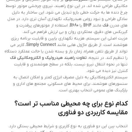
مکانیکی طراحی شده اند. در این نوع راهبند، نیروی چرخشی موتور توسط
چرخ دنده ها به حرکت خطی بازو تبدیل می شود. این ساختار به دلیل
سادگی طراحی و نبود روغن هیدرولیک، نگهداری آسان تری دارد. در مدل
های مدرن
فک
مانند
B614
یا
B680
، استفاده از موتورهای پرقدرت و
گیربکس های دقیق، عملکردی روان و بی لرزش فراهم می کند.
مزیت اصلی این سیستم، هزینه نگهداری پایین و قابلیت برنامه ریزی
هوشمند است. از طریق ماژول هایی مانند
Simply Connect
، کاربر می
تواند از طریق تلفن همراه، زمان باز و بسته شدن یا حالت عملکرد دستگاه
را تنظیم کند. در نتیجه،
تفاوت راهبند هیدرولیک و الکترومکانیکی فک
تنها در نحوه انتقال نیرو نیست، بلکه در سطح هوشمندی و قابلیت
کنترل نیز دیده می شود.
سیستم الکترومکانیکی به دلیل مصرف انرژی کمتر و امکان اتصال به
سنسورهای هوشمند، برای محیط های مسکونی، مجتمع های اداری و
پارکینگ های عمومی انتخاب بهتری است.
کدام نوع برای چه محیطی مناسب تر است؟
مقایسه کاربردی دو فناوری
انتخاب بین این دو فناوری به نوع کاربری و شرایط محیطی بستگی دارد.