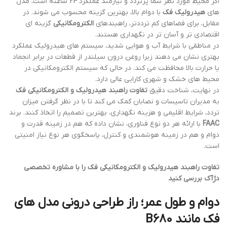
اگر محیط مورد نظر شما پرتردد و نیازمند عملکرد 24 ساعته است، مدل
های
هیدرولیک فک
با دوام بالا، بهترین گزینه محسوب می شوند. در
مقابل، برای فضاهای کم ترددتر، راهبندهای
الکترومکانیکی
گزینه ای
اقتصادی تر و آسان تر در نگهداری هستند.
در مناطقی با شرایط آب و هوایی شدید، سیستم های هیدرولیک عملکرد
بهتری نشان می دهند زیرا روغن درون سیلندر از قطعات در برابر انجماد
یا حرارت بالا محافظت می کند. در حالی که سیستم الکترومکانیکی در
محیط های خشک و شهری کارایی عالی دارد.
در نهایت، شناخت دقیق
تفاوت راهبند هیدرولیک و الکترومکانیکی فک
به مدیران تاسیسات و نصابان کمک می کند تا با در نظر گرفتن میزان
تردد، شرایط اقلیمی و هزینه نگهداری، بهترین تصمیم را اتخاذ کنند. برند
FAAC
با ارائه هر دو نوع فناوری، نشان داده که هم در زمینه قدرت و
دوام و هم در زمینه هوشمندی و کنترل، پاسخگوی هر نوع نیاز امنیتی
است.
تفاوت راهبند هیدرولیک و الکترومکانیکی فک را با مشاوره تخصصی
دژآک بررسی کنید
دوام و طول عمر؛ راز طراحی درونی مدل های
فک مانند B680