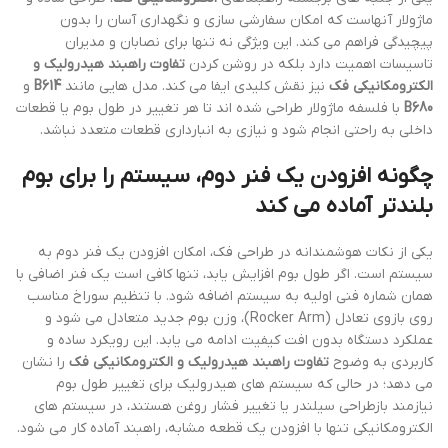
ماژولار آنهاست که امکان سفارشی سازی و نگهداری آسان را بدون
پیچیدگی فراهم می کند. این ویژگی نه تنها برای نصابان و مدیران
تاسیسات اهمیت دارد بلکه در روشن کردن
تفاوت راهبند هیدرولیک و
الکترومکانیکی فک
نیز نقش کلیدی ایفا می کند. مدل هایی مانند
B614
و
B680
با فلسفه ماژولار طراحی شده اند تا هر تغییر در طول بوم یا قطعات
داخلی به راحتی انجام شود و نیازی به انبارداری قطعات متعدد نباشد.
چگونه افزودن یک فنر دوم، سیستم را برای بوم
بلندتر آماده می کند
یکی از نکات هوشمندانه در طراحی فک، امکان افزودن یک فنر دوم به
سیستم است. اگر طول بوم افزایش یابد، تنها کافی است یک فنر اضافی با
همان شماره فنی اولیه به سیستم اضافه شود. با تنظیم سوراخ مناسب
روی بازوی تعادل (Rocker Arm)، وزن بوم جدید متعادل می شود و
عملکرد دستگاه بدون افت کیفیت ادامه می یابد. این رویکرد ساده و
کاربردی به وضوح
تفاوت راهبند هیدرولیک و الکترومکانیکی فک
را نشان
می دهد؛ در حالی که سیستم های هیدرولیک برای تغییر طول بوم
نیازمند بازطراحی سیلندر یا تغییر فشار روغن هستند، در سیستم های
الکترومکانیکی تنها با افزودن یک قطعه مشابه، راهبند آماده کار می شود.