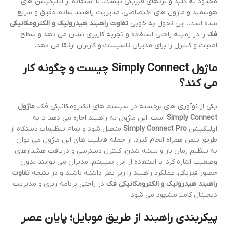
محدود به کلید و بردهای فیزیکی نیست. با استفاده از اپلیکیشن های
هوشمند و ماژول های اختصاصی، مدیریت راهبند ساده، دقیق و سریع
شده است. این تحول به خوبی
تفاوت راهبند هیدرولیک و الکترومکانیکی
فک
را در زمینه راحتی استفاده و تجربه کاربری نشان می دهد و سطح
امنیت و کنترل را برای مدیران تاسیسات و کاربران ارتقا می دهد.
ماژول Simply Connect چیست و چگونه کار
می کند؟
یکی از نوآوری های برجسته در سیستم های الکترومکانیکی فک،
ماژول
Simply Connect
است. این ماژول به راهبند اجازه می دهد تا به
اپلیکیشن
Simply Connect Pro
متصل شود و تمام تنظیمات دستگاه از
طریق تلفن همراه انجام گیرد. از جمله قابلیت های این ماژول می توان
به تنظیم زمان باز و بسته شدن، کنترل دسترسی و دریافت هشدارهای
وضعیت اشاره کرد. با استفاده از این سیستم، مدیران می توانند بدون
حضور فیزیکی، عملکرد راهبند را زیر نظر داشته باشند و در نتیجه
تفاوت
راهبند هیدرولیک و الکترومکانیکی فک
در راحتی برنامه ریزی و مدیریت
دیجیتال کاملا مشهود می شود.
پیکربندی راهبند از طریق موبایل؛ پایان عصر