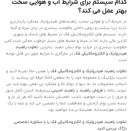
کدام سیستم برای شرایط آب و هوایی سخت
بهتر عمل می کند؟
در شرایط آب و هوایی سخت، راهبندهای هیدرولیک عملکرد پایدارتری
دارند زیرا سیلندر و روغن داخلی مقاومت بیشتری در برابر سرما و گرما
دارند. سیستم های الکترومکانیکی فک در محیط های خشک و شهری
کارایی عالی دارند اما در سرما و محیط های بسیار مرطوب ممکن است کمی
مقاومت بیشتری در حرکت بوم نشان دهند. بنابراین،
تفاوت راهبند
هیدرولیک و الکترومکانیکی فک
در سازگاری با شرایط جوی نیز قابل توجه
است.
تفاوت راهبند هیدرولیک و الکترومکانیکی فک
را همین حالا تجربه کنید و
امنیت پارکینگ یا مجموعه خود را به سطحی کاملاً حرفه ای برسانید. با
انتخاب محصولات ما، نه تنها از دوام بالا و عملکرد بی نقص بهره مند می
شوید، بلکه با
فروش راهبند
و
راهبند امنیتی
پیشرفته، کنترل کامل عبور
و مرور را در دست خواهید داشت. اطمینان داشته باشید که هر بار باز و
بسته شدن بوم، آرامش و محافظت شما را تضمین می کند و شما با یک
انتخاب هوشمندانه، همیشه برنده خواهید بود.
تفاوت راهبند هیدرولیک و الکترومکانیکی فک را با مشاوره تخصصی
دژآک بررسی کنید