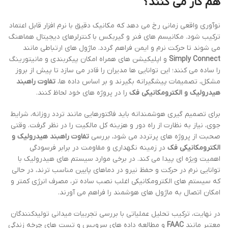
هم کار می کنند؟
نوآوری واقعی زمانی رخ می دهد که مکانیک دقیق با نرم افزار قابل اعتماد
ترکیب شود. مکانیسم های فنر و گیربکس با کنترلرهای دیجیتال هماهنگ
می شوند تا حرکت نرم و ایمن فراهم گردد. ماژول های ارتباطی مانند
Simply Connect
و اپلیکیشن های همراه امکان پیکربندی و مانیتورینگ
را ساده می کنند؛ این توانایی ها مدیران را قادر می سازد تا پیش از بروز
مشکل، تصمیمات پیشگیرانه بگیرند و بر اساس داده ها،
تفاوت راهبند
هیدرولیک و الکترومکانیکی فک
را در پروژه های خود لحاظ کنند.
برای تصمیم گیری هوشمندانه باید فاکتورهایی مانند تردد روزانه، شرایط
جوی، نیاز به نظارت از راه دور و هزینه کل مالکیت را در نظر گرفت. وقتی
صحبت از پروژه های پرتردد می شود، بررسی
تفاوت راهبند هیدرولیک و
الکترومکانیکی فک
در زمینه نگهداری و مقاومت در برابر فرسودگی
اهمیت ویژه ای پیدا می کند. در برخی موارد سیستم های هیدرولیک با
توانایی نرم در حرکت و حفظ نیرو در دماهای پایین مناسب ترند، در حالی
که سیستم های الکترومکانیکی اغلب نصب ساده تر، مصرف انرژی کمتر و
امکان اتصال به ماژول های هوشمند را فراهم می آورند.
در نهایت، ترکیب تحلیل عملیاتی با بررسی تجربیات میدانی تولیدکنندگان
معتبر مانند
FAAC
و مطالعه داده های سرویس و تست های چرخه زندگی