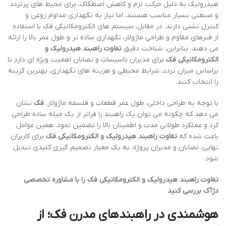
هیدرولیک به دلیل حرکت نرم و کاهش اصطکاک، برای محیط های پرتردد
و صنعتی بسیار مناسب هستند، اما نیاز به نگهداری مداوم روغن و
کنترل نشتی دارند. در مقابل، سیستم های الکترومکانیکی فک با استفاده
از فنرهای مقاوم و طراحی ماژولار، نگهداری ساده تر و طول عمر بالا را ارائه
می دهند. بنابراین، شناخت دقیق
تفاوت راهبند هیدرولیک و
الکترومکانیکی فک
برای مدیران تاسیسات و نصابان اهمیت ویژه ای دارد تا
براساس میزان تردد، شرایط محیطی و هزینه های نگهداری، بهترین گزینه
را انتخاب کنند.
با توجه به طراحی داخلی، طول عمر قطعات و فلسفه ماژولار،
فک
نشان
می دهد که چگونه می توان یک راهبند را فراتر از یک میله ساده طراحی
کرد و عملکرد طولانی مدت و اطمینان بالا را تضمین نمود. همین عوامل
باعث شده که
تفاوت راهبند هیدرولیک و الکترومکانیکی فک
برای کاربران
نهایی، نصابان و مدیران پروژه، به یک معیار تصمیم گیری کلیدی تبدیل
شود.
تفاوت راهبند هیدرولیک و الکترومکانیکی فک را با مشاوره تخصصی
دژآک بررسی کنید
هوشمندی در راهبندهای مدرن فک؛ از