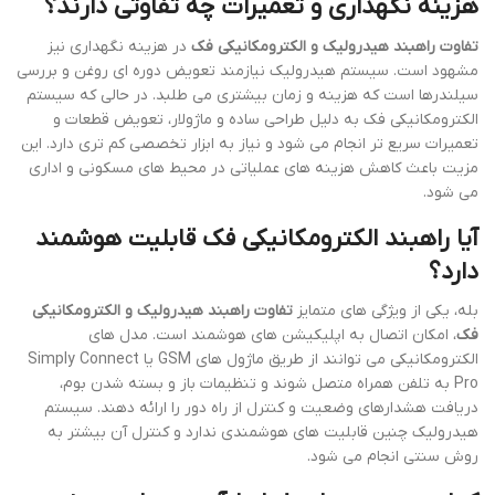
هزینه نگهداری و تعمیرات چه تفاوتی دارند؟
تفاوت راهبند هیدرولیک و الکترومکانیکی فک
در هزینه نگهداری نیز
مشهود است. سیستم هیدرولیک نیازمند تعویض دوره ای روغن و بررسی
سیلندرها است که هزینه و زمان بیشتری می طلبد. در حالی که سیستم
الکترومکانیکی فک به دلیل طراحی ساده و ماژولار، تعویض قطعات و
تعمیرات سریع تر انجام می شود و نیاز به ابزار تخصصی کم تری دارد. این
مزیت باعث کاهش هزینه های عملیاتی در محیط های مسکونی و اداری
می شود.
آیا راهبند الکترومکانیکی فک قابلیت هوشمند
دارد؟
بله، یکی از ویژگی های متمایز
تفاوت راهبند هیدرولیک و الکترومکانیکی
فک
، امکان اتصال به اپلیکیشن های هوشمند است. مدل های
الکترومکانیکی می توانند از طریق ماژول های GSM یا Simply Connect
Pro به تلفن همراه متصل شوند و تنظیمات باز و بسته شدن بوم،
دریافت هشدارهای وضعیت و کنترل از راه دور را ارائه دهند. سیستم
هیدرولیک چنین قابلیت های هوشمندی ندارد و کنترل آن بیشتر به
روش سنتی انجام می شود.