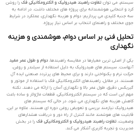
سیستم، می توان
تفاوت راهبند هیدرولیک و الکترومکانیکی فک
را روشن
کرد و انتخابی هوشمندانه برای پروژه های مختلف داشت. در ادامه به
سه جنبه کلیدی می پردازیم: دوام و هزینه نگهداری، عملکرد در شرایط
جوی مختلف و راهنمای انتخاب بر اساس نیاز پروژه.
تحلیل فنی بر اساس دوام، هوشمندی و هزینه
نگهداری
یکی از اصلی ترین معیارها در مقایسه راهبندها،
دوام و طول عمر مفید
آنهاست. سیستم های هیدرولیک به دلیل استفاده از سیلندر و روغن،
حرکت نرم و یکنواختی دارند و برای محیط های پرتردد صنعتی ایده آل
هستند. در مقابل، راهبندهای الکترومکانیکی فک با استفاده از موتور و
گیربکس دقیق، طول عمر بالا و نگهداری آسان را ارائه می دهند. نکته
مهم این است که در سیستم الکترومکانیکی، قطعات ماژولار و ساده باعث
کاهش هزینه های نگهداری می شود، در حالی که سیستم های
هیدرولیک نیازمند بررسی و تعویض روغن دوره ای هستند. علاوه بر این،
قابلیت های هوشمند مانند کنترل از راه دور و دریافت هشدارهای
وضعیت،
تفاوت راهبند هیدرولیک و الکترومکانیکی فک
را در بخش
مدیریت و تجربه کاربری آشکار می کند.