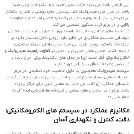
این طراحی باعث می شود حرکت بوم راهبند نرم، یکنواخت و بی صدا
باشد. در مدل های هیدرولیک فک، پیستون های روغنی با فشاری متعادل
نیروی مورد نیاز را به بوم منتقل می کنند و همین امر دوام و مقاومت
بالایی را در برابر تردد سنگین تضمین می کند.
در محیط های صنعتی، جایی که راهبند روزانه هزاران بار باز و بسته می
شود، این سیستم عملکردی بی نظیر دارد. روغن داخل سیلندر علاوه بر
خنک نگه داشتن موتور، باعث می شود اجزای داخلی اصطکاک کمتری
داشته باشند. همین عامل اصلی ترین دلیل در
تفاوت راهبند هیدرولیک و
الکترومکانیکی فک
است، زیرا در مدل های الکترومکانیکی، چرخ دنده و
گیربکس وظیفه انتقال نیرو را بر عهده دارند.
سیستم هیدرولیک همچنین به دلیل خاصیت خود تنظیمی، در برابر
تغییرات دمایی بسیار مقاوم است. چه در سرمای زمستان و چه در گرمای
تابستان، عملکرد آن ثابت می ماند. به همین دلیل برای مراکز پرتردد
مانند بزرگراه ها، سازمان های نظامی و فرودگاه ها، انتخابی ایده آل به
شمار می رود.
مکانیزم عملکرد در سیستم های الکترومکانیکی؛
دقت، کنترل و نگهداری آسان
در مقابل، سیستم های
الکترومکانیکی
بر پایه موتور الکتریکی و گیربکس