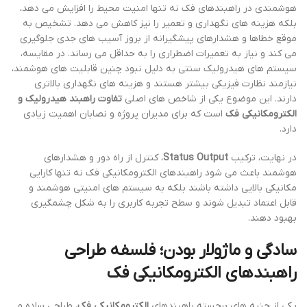
هوشمندی در راهبندهای فک نه تنها امنیت محیط را افزایش می دهد،
بلکه هزینه های نگهداری و تعمیر را نیز کاهش می دهد. تشخیص به
موقع خطاها و هشدارهای پیشگیرانه از بروز آسیب های جدی جلوگیری
می کند و نیاز به تعمیرات اضطراری را به حداقل می رساند. در مقایسه،
سیستم های هیدرولیک سنتی به دلیل نبود چنین قابلیت های هوشمند،
نیازمند نظارت فیزیکی بیشتر هستند و هزینه های نگهداری بالاتری
دارند. این موضوع یکی از شاخص های اصلی
تفاوت راهبند هیدرولیک و
الکترومکانیکی فک
است که برای مدیران پروژه و نصابان اهمیت زیادی
دارد.
در نهایت، ترکیب
Status Output
، کنترل از راه دور و هشدارهای
هوشمند باعث می شود راهبندهای الکترومکانیکی فک نه تنها کارایی
مکانیکی بالایی داشته باشند بلکه به سیستم های امنیتی هوشمند و
قابل اعتماد تبدیل شوند و سطح تجربه کاربری را به شکل چشمگیری
بهبود دهند.
سادگی و ماژولار بودن؛ فلسفه طراحی
راهبندهای الکترومکانیکی فک
یکی از جنبه های برجسته راهبندهای
الکترومکانیکی فک
، طراحی ساده و