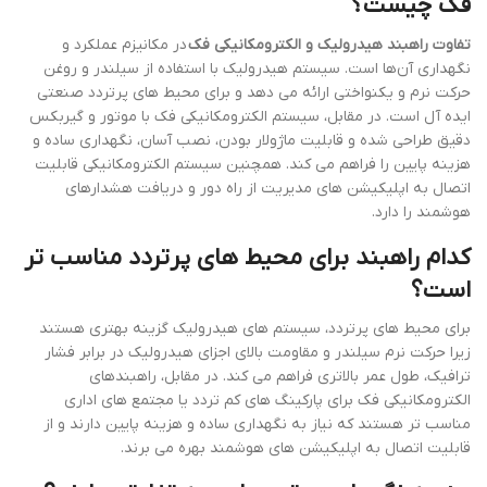
فک چیست؟
تفاوت راهبند هیدرولیک و الکترومکانیکی فک
در مکانیزم عملکرد و
نگهداری آن‌ها است. سیستم هیدرولیک با استفاده از سیلندر و روغن
حرکت نرم و یکنواختی ارائه می دهد و برای محیط های پرتردد صنعتی
ایده آل است. در مقابل، سیستم الکترومکانیکی فک با موتور و گیربکس
دقیق طراحی شده و قابلیت ماژولار بودن، نصب آسان، نگهداری ساده و
هزینه پایین را فراهم می کند. همچنین سیستم الکترومکانیکی قابلیت
اتصال به اپلیکیشن های مدیریت از راه دور و دریافت هشدارهای
هوشمند را دارد.
کدام راهبند برای محیط های پرتردد مناسب تر
است؟
برای محیط های پرتردد، سیستم های هیدرولیک گزینه بهتری هستند
زیرا حرکت نرم سیلندر و مقاومت بالای اجزای هیدرولیک در برابر فشار
ترافیک، طول عمر بالاتری فراهم می کند. در مقابل، راهبندهای
الکترومکانیکی فک برای پارکینگ های کم تردد یا مجتمع های اداری
مناسب تر هستند که نیاز به نگهداری ساده و هزینه پایین دارند و از
قابلیت اتصال به اپلیکیشن های هوشمند بهره می برند.