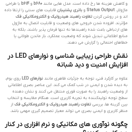
و کاهش هزینه ها رخ داده است. مدل هایی مانند
b680
و
b614
با طراحی
ماژولار،
Status Output
و
باتری پشتیبان
قابلیت های سنتی را ارتقا داده
اند و در روشن کردن
تفاوت راهبند هیدرولیک و الکترومکانیکی فک
مؤثرند. افزوده شدن خروجی های وضعیت و قابلیت اتصال به ماژول
های ارتباطی باعث شده راهبندها نه تنها فرمان پذیر باشند، بلکه به
منابع اطلاعاتی تبدیل شوند که وضعیت عملکرد، باز ماندن طولانی یا
خطاهای احتمالی را گزارش می دهند.
نقش طراحی زیبایی شناسی و نوارهای LED در
افزایش امنیت و دید شبانه
علاوه بر کارکرد فنی، توجه به جزئیات ظاهری مانند
نوارهای LED
روی بوم،
به دیده شدن و ایمنی در شب کمک می کند. این عناصر بصری اطلاعاتی
از وضعیت راهبند را به صورت فوری منتقل می کنند و نشان دهنده
سطح توجه تولیدکننده به تجربه کاربری است. هنگام مقایسه و انتخاب
بین گزینه ها، بررسی
تفاوت راهبند هیدرولیک و الکترومکانیکی فک
از
منظر کاربری و ایمنی بصری می تواند معیار تصمیم گیری مهمی باشد.
چگونه نوآوری های مکانیکی و نرم افزاری در کنار