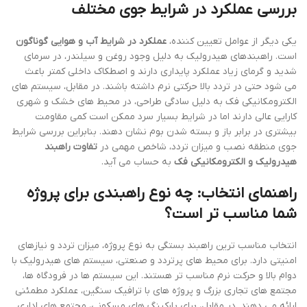
بررسی عملکرد در شرایط جوی مختلف
یکی دیگر از عوامل تعیین کننده،
عملکرد در شرایط آب و هوایی گوناگون
است. راهبندهای هیدرولیک به دلیل وجود روغن و سیلندر، در سرمای
شدید و گرمای زیاد عملکرد پایداری دارند و اصطکاک داخلی کمتر باعث
می شود حتی در تردد بالا حرکتی نرم داشته باشند. در مقابل، سیستم های
الکترومکانیکی فک به دلیل سادگی طراحی، در محیط های خشک و شهری
کارایی عالی دارند اما در شرایط بسیار سرد ممکن است کمی مقاومت
بیشتری در برابر باز و بسته شدن بوم نشان دهند. بنابراین بررسی شرایط
جوی منطقه نصب و میزان تردد، شاخص مهمی در
تفاوت راهبند
هیدرولیک و الکترومکانیکی فک
به حساب می آید.
راهنمای انتخاب: چه نوع راهبندی برای پروژه
شما مناسب تر است؟
انتخاب مناسب ترین راهبند بستگی به نوع پروژه، میزان تردد و نیازهای
امنیتی دارد. برای محیط های پرتردد و صنعتی، سیستم های هیدرولیک با
دوام بالا و حرکت نرم مناسب تر هستند. این سیستم ها در فرودگاه ها،
مجتمع های تجاری بزرگ و پروژه های با ترافیک سنگین، عملکرد مطمئنی
ارائه می دهند. در مقابل، برای پارکینگ های مسکونی، مجتمع های اداری