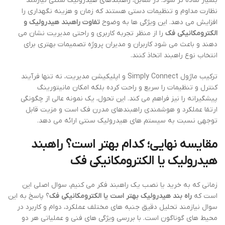
بسیار ساده تر شود. در مقابل، راهبندهای هیدرولیک سنتی نیازمند
نظارت مداوم و تنظیمات دستی هستند که زمان و هزینه نگهداری را
افزایش می دهد. این ویژگی ها به وضوح
تفاوت راهبند هیدرولیک و
الکترومکانیکی فک
را از منظر تجربه کاربری و راحتی مدیریت نشان می
دهند و باعث می شود کاربران و مدیران پروژه تصمیمات بهتری برای
انتخاب نوع راهبند اتخاذ کنند.
ترکیب ماژول Simply Connect و اپلیکیشن مدیریت، نه تنها فرآیند
کنترل و تنظیمات را سریع و راحت کرده بلکه امکان مانیتورینگ
پیشگیرانه را نیز فراهم می کند. این تحول، یک نمونه عالی از چگونگی
ارتقا عملکرد و هوشمندی راهبندهای مدرن فک است و مزیت قابل
توجهی نسبت به سیستم های هیدرولیک سنتی ارائه می دهد.
مقایسه نهایی؛ کدام بهتر است؟ راهبند
هیدرولیک یا الکترومکانیکی فک
زمانی که به خرید یا نصب یک راهبند فکر می کنیم، سوال اصلی این
است که
راه بند هیدرولیک بهتر است یا الکترومکانیکی فک
؟ پاسخ به این
سوال نیازمند تحلیل دقیق جنبه های مختلف عملکرد، دوام و کاربرد در
محیط های گوناگون است. با بررسی ویژگی های فنی و عملیاتی هر دو