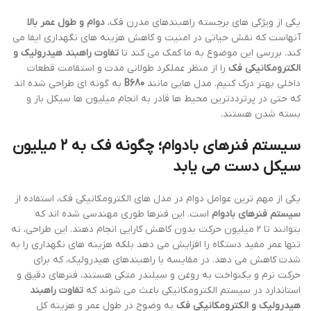
یکی از ویژگی های برجسته راهبندهای مدرن فک،
دوام و طول عمر بالا
آنهاست که نقش حیاتی در امنیت و کاهش هزینه های نگهداری ایفا می
کند. بررسی این موضوع به ما کمک می کند تا
تفاوت راهبند هیدرولیک و
الکترومکانیکی فک
را از منظر عملکرد طولانی مدت و استقامت قطعات
داخلی بهتر درک کنیم. مدل هایی مانند
B680
به گونه ای طراحی شده اند
که حتی در پرترددترین محیط ها قادر به انجام میلیون ها سیکل باز و
بسته شدن هستند.
سیستم فنرهای بادوام؛ چگونه فک به ۲ میلیون
سیکل دست می یابد
یکی از مهم ترین عوامل دوام در مدل های الکترومکانیکی فک، استفاده از
سیستم فنرهای بادوام
است. این فنرها طوری مهندسی شده اند که
بتوانند تا ۲ میلیون حرکت بدون کاهش کارایی انجام دهند. این طراحی، نه
تنها عمر مفید دستگاه را افزایش می دهد بلکه هزینه های نگهداری را به
شدت کاهش می دهد. در مقایسه با راهبندهای هیدرولیک، که برای
حرکت نرم و یکنواخت به روغن و سیلندر متکی هستند، فنرهای دقیق و
استاندارد در سیستم الکترومکانیکی باعث می شوند که
تفاوت راهبند
هیدرولیک و الکترومکانیکی فک
به وضوح در طول عمر و هزینه کل