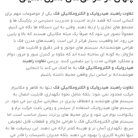
تفاوت راهبند هیدرولیک و الکترومکانیکی فک
یکی از موضوعات مهم برای
کسانی است که قصد دارند امنیت و مدیریت دسترسی در پارکینگ ها و
مجتمع های تجاری را ارتقا دهند. وقتی به این دستگاه ها نگاه می کنیم،
معمولاً تصور می شود که صرفاً یک میله مکانیکی هستند که بالا و پایین
می رود، اما واقعیت بسیار فراتر از این است. راهبندهای مدرن فک با
طراحی هوشمندانه، سیستم های موتور و فنر دقیق و قابلیت های
ماژولار، به گونه ای ساخته شده اند که علاوه بر کنترل عبور و مرور، دوام
و عملکرد طولانی مدت را نیز تضمین کنند. بررسی
تفاوت راهبند
هیدرولیک و الکترومکانیکی فک
به ما کمک می کند تا انتخابی
هوشمندانه بر اساس نیاز واقعی محیط داشته باشیم.
تفاوت راهبند هیدرولیک و الکترومکانیکی فک
تنها به ظاهر و مکانیزم
حرکت محدود نمی شود؛ بلکه شامل نحوه نگهداری، قابلیت اتصال به
سیستم های هوشمند و انعطاف پذیری در سفارشی سازی نیز می شود. در
سیستم های هیدرولیک، استفاده از سیلندر و روغن باعث حرکت نرم و
یکنواخت بوم می شود و برای محیط های پرتردد بسیار مناسب است، اما
سیستم های الکترومکانیکی فک با طراحی ماژولار و قطعات قابل تعویض
سریع، نگهداری آسان تر و هزینه کمتر ارائه می دهند. این پیشرفت ها نه
تنها تجربه کاربری را بهبود می دهند بلکه مدیران تاسیسات را قادر می