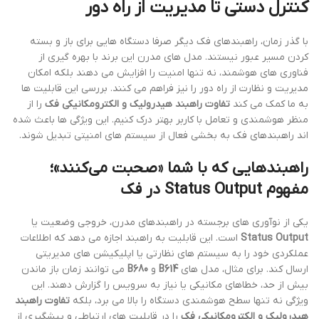
کنترل دستی تا مدیریت از راه دور
با گذر زمان، راهبندهای فک دیگر صرفا دستگاه هایی برای باز و بسته
کردن مسیر عبور نیستند. مدل های مدرن این برند با بهره گیری از
فناوری های هوشمند، نه تنها امنیت را افزایش می دهند بلکه امکان
مدیریت و نظارت از راه دور را نیز فراهم می کنند. بررسی این قابلیت ها
به ما کمک می کند
تفاوت راهبند هیدرولیک و الکترومکانیکی فک
را از
منظر هوشمندی و تعامل با کاربر بهتر درک کنیم. این ویژگی ها باعث شده
اند راهبندهای فک به بخشی فعال از سیستم های امنیتی تبدیل شوند.
راهبندهایی که با شما «صحبت می‌کنند»؛
مفهوم Status Output در فک
یکی از نوآوری های برجسته در راهبندهای مدرن، خروجی وضعیت یا
Status Output
است. این قابلیت به راهبند اجازه می دهد که اطلاعات
عملکردی خود را به سیستم های نظارتی یا اپلیکیشن های مدیریتی
ارسال کند. برای مثال، مدل های
B614
و
B680
می توانند زمان باز ماندن
بیش از حد، خطاهای مکانیکی یا نیاز به سرویس را گزارش دهند. این
ویژگی نه تنها سطح هوشمندی دستگاه را بالا می برد، بلکه
تفاوت راهبند
هیدرولیک و الکترومکانیکی فک
را در قابلیت های ارتباطی و پیشگیری از