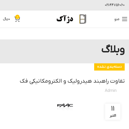
021-44756060
0
منو
0
﷼
وبلاگ
دسته‌بندی نشده
تفاوت راهبند هیدرولیک و الکترومکانیکی فک
Admin
11
اکتبر