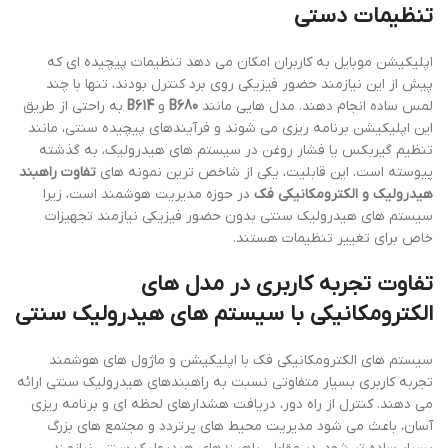
تنظیمات دستی
اپلیکیشن موبایل به کاربران امکان می دهد تنظیمات پیچیده ای که
پیش از این نیازمند حضور فیزیکی روی برد کنترل بودند، تنها با چند
لمس ساده انجام دهند. مدل هایی مانند
B680
و
B614
به راحتی از طریق
این اپلیکیشن برنامه ریزی می شوند و فرآیندهای پیچیده سنتی، مانند
تنظیم گیربکس یا فشار روغن در سیستم های هیدرولیک، به گذشته
پیوسته است. این قابلیت، یکی از شاخص ترین نمونه های
تفاوت راهبند
هیدرولیک و الکترومکانیکی فک
در حوزه مدیریت هوشمند است، زیرا
سیستم های هیدرولیک سنتی بدون حضور فیزیکی نیازمند تجهیزات
خاص برای تغییر تنظیمات هستند.
تفاوت تجربه کاربری در مدل های
الکترومکانیکی با سیستم های هیدرولیک سنتی
سیستم های الکترومکانیکی فک با اپلیکیشن و ماژول های هوشمند
تجربه کاربری بسیار متفاوتی نسبت به راهبندهای هیدرولیک سنتی ارائه
می دهند. کنترل از راه دور، دریافت هشدارهای لحظه ای و برنامه ریزی
آسان، باعث می شود مدیریت محیط های پرتردد و مجتمع های بزرگ