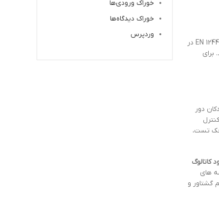
خوراک ورودی‌ها
خوراک دیدگاه‌ها
وردپرس
این راهبند مطابق با اعلامیه انطباق CE و دستورالعمل ماشین آلات 2006/42/EC طراحی شده و استانداردهای EN 12604، EN 12605، EN 12453 و EN 12445 در
 برای
کان دور
کنترل
 چک تست،
ود کاتالوگ
ه های
 گشتاور و