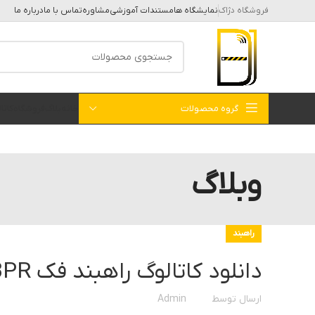
فروشگاه دژاک
نمایشگاه ها
مستندات آموزشی
مشاوره
تماس با ما
درباره ما
گروه محصولات
خانه
بلاگ
فروشگاه
کات
وبلاگ
راهبند
دانلود کاتالوگ راهبند فک FAAC 615 BPR
ارسال توسط
Admin