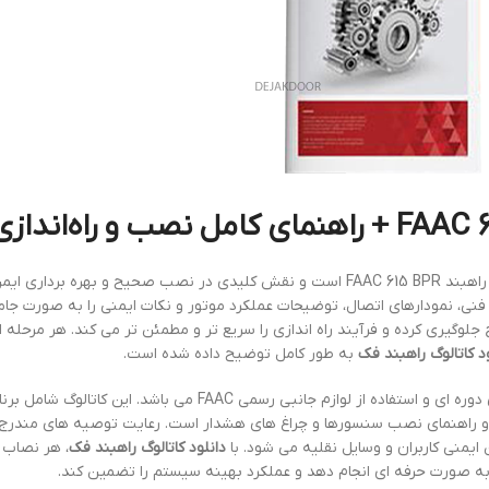
اولین قدم برای آشنایی کامل با سیستم راهبند FAAC 615 BPR است و نقش کلیدی در نصب صحیح و بهره بردار
یات فنی، نمودارهای اتصال، توضیحات عملکرد موتور و نکات ایمنی را به صورت ج
 جلوگیری کرده و فرآیند راه اندازی را سریع تر و مطمئن تر می کند. هر مرحله ا
ود کاتالوگ راهبند فک
به طور کامل توضیح داده شده است.
همچنین مرجعی ارزشمند برای نگهداری دوره ای و استفاده از لوازم جانبی رسمی FAAC می باشد. این 
 و راهنمای نصب سنسورها و چراغ های هشدار است. رعایت توصیه های مندرج د
یمنی کاربران و وسایل نقلیه می شود. با
دانلود کاتالوگ راهبند فک
، هر نصاب ی
را به صورت حرفه ای انجام دهد و عملکرد بهینه سیستم را تضمین کند.