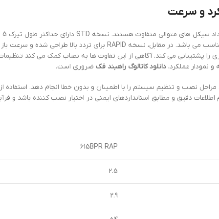
نسخه STD و RAPID س
سرعت باز شدن حدود 5.7 ثانیه است و برای کاربردهای کم تردد مناسب می باشد. در مقابل، نسخه RAPID برای تردد بالا طر
متوالی بیشتری را پشتیبانی می کند. آگاهی از این تفاوت ها به نصاب کمک می کند تنظیما
 و نمودار عملکرد،
دانلود کاتالوگ راهبند فک
ضروری است.
 مراحل نصب و تنظیم سیستم را با اطمینان و بدون خطا انجام دهد. استفاده از
اطلاعات دقیق و مطابق استانداردهای ایمنی در اختیار نصب کننده باشد و فر
615BPR RAP
2.5
2.9