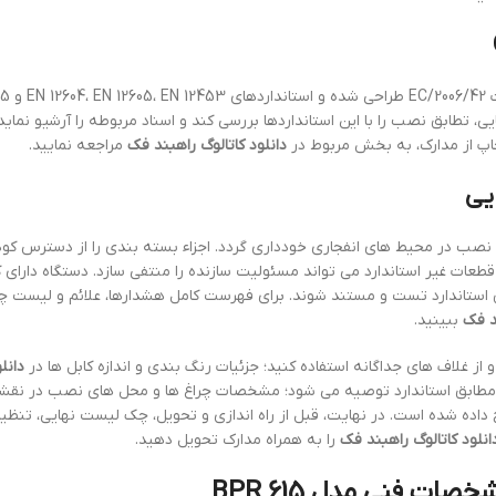
ی، تطابق نصب را با این استانداردها بررسی کند و اسناد مربوطه را آرشیو نماید.
اپ از مدارک، به بخش مربوط در
دانلود کاتالوگ راهبند فک
مراجعه نمایید.
یی
نصب در محیط های انفجاری خودداری گردد. اجزاء بسته بندی را از دسترس کود
 قطعات غیر استاندارد می تواند مسئولیت سازنده را منتفی سازد. دستگاه دارای 
بق استاندارد تست و مستند شوند. برای فهرست کامل هشدارها، علائم و لیست
ند فک
ببینید.
دانل
طابق استاندارد توصیه می شود؛ مشخصات چراغ ها و محل های نصب در نقش
اده شده است. در نهایت، قبل از راه اندازی و تحویل، چک لیست نهایی، تنظیم
انلود کاتالوگ راهبند فک
را به همراه مدارک تحویل دهید.
ات فنی مدل 615 BPR