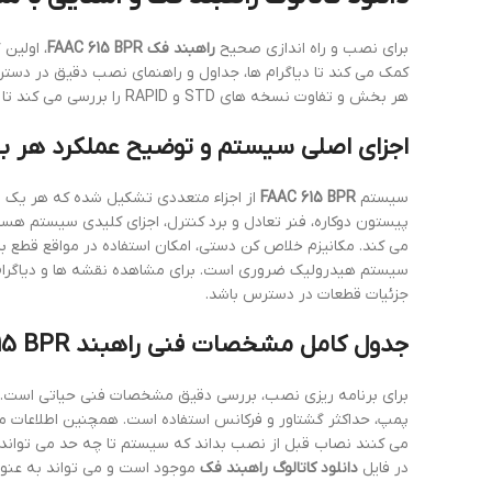
برای نصب و راه اندازی صحیح
راهبند فک FAAC 615 BPR
، اولین
کمک می کند تا دیاگرام ها، جداول و راهنمای نصب دقیق در دسترس 
هر بخش و تفاوت نسخه های STD و RAPID را بررسی می کند تا نصب ایمن و کارآمد صورت گیرد.
اجزای اصلی سیستم و توضیح عملکرد هر 
سیستم
FAAC 615 BPR
از اجزاء متعددی تشکیل شده که هر یک نقش
پیستون دوکاره، فنر تعادل و برد کنترل، اجزای کلیدی سیستم هس
می کند. مکانیزم خلاص کن دستی، امکان استفاده در مواقع قطع ب
سیستم هیدرولیک ضروری است. برای مشاهده نقشه ها و دیاگرا
جزئیات قطعات در دسترس باشد.
جدول کامل مشخصات فنی راهبند FAAC 615 BPR
برای برنامه ریزی نصب، بررسی دقیق مشخصات فنی حیاتی است. ج
پمپ، حداکثر گشتاور و فرکانس استفاده است. همچنین اطلاعات م
می کنند نصاب قبل از نصب بداند که سیستم تا چه حد می تواند د
در فایل
دانلود کاتالوگ راهبند فک
موجود است و می تواند به عنوا