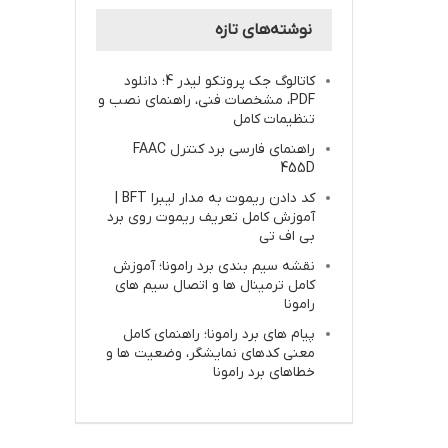
نوشته‌های تازه
کاتالوگ جک پروتکو لیدر 4؛ دانلود
PDF، مشخصات فنی، راهنمای نصب و
تنظیمات کامل
راهنمای فارسی برد کنترل FAAC
455D
کد دادن ریموت به مدار لیبرا BFT |
آموزش کامل تعریف ریموت روی برد
بی اف تی
نقشه سیم بندی برد رامونا؛ آموزش
کامل ترمینال ها و اتصال سیم های
رامونا
پیام های برد رامونا؛ راهنمای کامل
معنی کدهای نمایشگر، وضعیت ها و
خطاهای برد رامونا