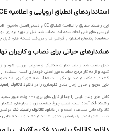
استانداردهای انطباق اروپایی و اعلامیه CE
ارزیابی های فنی لحاظ شده اند. نصاب باید قبل از بهره برداری نهای
مشاهده بندهای انطباق و گواهی ها و دریافت نسخه های قابل چ
هشدارهای حیاتی برای نصاب و کاربران نها
محل نصب باید از نظر خطرات مکانیکی و محیطی بررسی شود و از 
کنید و از به کار بردن قطعات غیر اصلی خودداری کنید؛ استفاده از
گشتاور و مکانیزم ضد لهیدگی است اما آستانه های کاری باید ط
فایل مرجع و جدول زمان بندی نگهداری را در
دانلود کاتالوگ راهب
کابل های ولتاژ پایین را جدا از کابل های برق 230 ولت عبور دهید و از غلاف های جداگانه استفاده کنید؛ جزئیات رنگ بندی و اندازه کابل ها در
راهبند فک
آمده است. نصب چراغ چشمک زن و تابلوهای هشدار م
کاتالوگ قابل مشاهده است و در
دانلود کاتالوگ راهبند فک
توضیح د
تست های ایمنی را براساس جدول ها انجام دهید و نسخه چاپی
د
دانلود کاتالوگ راهبند فک و آشنایی با مشخص