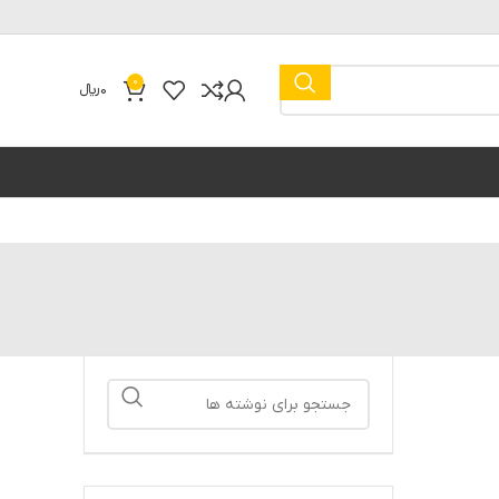
0
0
﷼