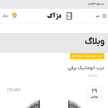
021-44756060
0
منو
0
﷼
وبلاگ
درب اتوماتیک شیشه ای
درب اتوماتیک برقی
Admin
29
نوامبر