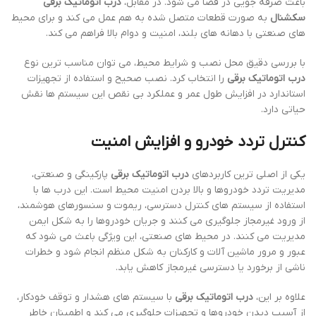
باعث صرفه جویی در فضا می شود. در مقابل،
درب اتوماتیک برقی
سکشنال
به صورت قطعات متصل شده به هم عمل می کند و برای محیط
های صنعتی با دهانه های بلند، امنیت و دوام بالا فراهم می کند.
با بررسی دقیق محل نصب و شرایط محیط، می توان مناسب ترین نوع
درب اتوماتیک برقی
را انتخاب کرد. نصب صحیح و استفاده از تجهیزات
استاندارد در افزایش طول عمر و عملکرد بی نقص این سیستم ها نقش
حیاتی دارد.
کنترل تردد خودرو و افزایش امنیت
یکی از اصلی ترین کاربردهای
درب اتوماتیک برقی
پارکینگی و صنعتی،
مدیریت تردد خودروها و بالا بردن امنیت محیط است. این درب ها با
استفاده از سیستم های کنترل دسترسی، ریموت و سنسورهای هوشمند،
از ورود غیرمجاز جلوگیری می کنند و جریان خودروها را به شکل ایمن
مدیریت می کنند. در محیط های صنعتی، این ویژگی باعث می شود که
عبور و مرور ماشین آلات و کارکنان به شکل منظم انجام شود و خطرات
ناشی از برخورد یا دسترسی غیرمجاز کاهش یابد.
علاوه بر این،
درب اتوماتیک برقی
با سیستم های هشدار و توقف خودکار،
از آسیب دیدن خودروها و تجهیزات جلوگیری می کند و اطمینان خاطر