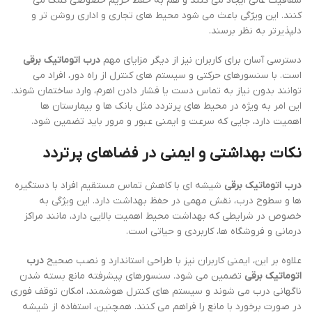
شفافیت عالی ایجاد می کنند و هم به حفظ حریم خصوصی کمک می
کنند. این ویژگی باعث می شود محیط های تجاری و اداری روشن تر و
دلپذیرتر به نظر برسند.
دسترسی آسان برای کاربران نیز از دیگر مزایای مهم
درب اتوماتیک برقی
است. با سنسورهای حرکتی و سیستم های کنترل از راه دور، افراد می
توانند بدون نیاز به تماس دست یا فشار دادن اهرم، وارد ساختمان شوند.
این امر به ویژه در محیط های پرتردد مثل بانک ها و بیمارستان ها
اهمیت دارد، جایی که سرعت و ایمنی عبور و مرور باید تضمین شود.
نکات بهداشتی و ایمنی در فضاهای پرتردد
درب اتوماتیک برقی
شیشه ای با کاهش تماس مستقیم افراد با دستگیره
ها و سطوح درب، نقش مهمی در حفظ بهداشت دارد. این ویژگی به
خصوص در شرایطی که بهداشت محیط اهمیت بالایی دارد، مانند مراکز
درمانی و فروشگاه ها، کاربردی و حیاتی است.
علاوه بر این، ایمنی کاربران نیز با طراحی استاندارد و نصب صحیح
درب
اتوماتیک برقی
تضمین می شود. سنسورهای پیشرفته مانع بسته شدن
ناگهانی درب می شوند و سیستم های کنترل هوشمند، امکان توقف فوری
در صورت برخورد با مانع را فراهم می کنند. همچنین، استفاده از شیشه