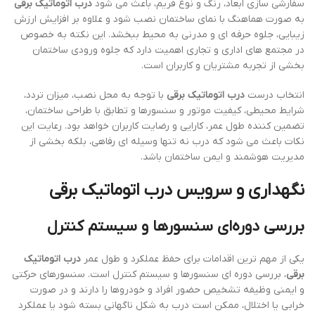
سفارشی سازی ابعاد، رنگ و نوع فریم، باعث می شود
درب اتوماتیک برقی
به صورت هماهنگ با نمای ساختمان نصب شود و علاوه بر افزایش ارزش
زیبایی، جلوه حرفه ای و مدرنی به محیط ببخشد. این نکته به خصوص
در مجتمع های اداری و تجاری اهمیت دارد که جلوه ورودی ساختمان
بخشی از تجربه مشتریان و کاربران است.
انتخاب درست
درب اتوماتیک برقی
با توجه به محل نصب، میزان تردد،
شرایط محیطی، کیفیت موتور و سنسورها و تطابق با طراحی ساختمان،
تضمین کننده طول عمر، کارایی و رضایت کاربران خواهد بود. رعایت این
نکات باعث می شود که درب نه تنها وسیله ای رفاهی، بلکه بخشی از
مدیریت هوشمند و ایمن ساختمان باشد.
نگهداری و سرویس
درب اتوماتیک برقی
بررسی دوره‌ای سنسورها و سیستم کنترل
یکی از مهم ترین اقدامات برای حفظ عملکرد و طول عمر
درب اتوماتیک
برقی
، بررسی دوره ای سنسورها و سیستم کنترل است. سنسورهای حرکتی
و ایمنی وظیفه تشخیص حضور افراد و خودروها را دارند و در صورت
خرابی یا اختلال، ممکن است درب به شکل ناگهانی بسته شود یا عملکرد