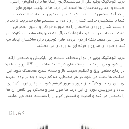
درب اتوماتیک برقی
یکی از هوشمندترین راهکارها برای افزایش راحتی،
امنیت و زیبایی ساختمان ها است. این درب ها با ترکیب موتورهای
پیشرفته، سنسورها و تکنولوژی های روز، بدون نیاز به دخالت دست و
تنها با تشخیص حرکت، کنترل از راه دور یا سیستم های مدیریت تردد، باز
و بسته شدن ورودی ساختمان را به صورت خودکار و دقیق انجام می
دهند. انتخاب درست
درب اتوماتیک برقی
نه تنها رفاه ساکنان یا کارکنان را
افزایش می دهد، بلکه ارزش افزوده قابل توجهی برای ساختمان ایجاد می
کند و جلوه ای مدرن و حرفه ای به ورودی می بخشد.
درب اتوماتیک برقی
در انواع مختلف شیشه ای، پارکینگی و صنعتی ارائه
می شود و می تواند با سیستم های هوشمند ساختمان، UPS برای عملکرد
در زمان قطعی برق و تنظیم سرعت باز و بسته شدن هماهنگ شود. این
قابلیت ها باعث می شود در هر محیطی، چه کم تردد و چه پرتردد، تجربه
ای امن، راحت و کارآمد از عبور و مرور فراهم شود. علاوه بر این، نگهداری
ساده و سرویس دوره ای این درب ها طول عمر و عملکرد بی نقص آن ها
را تضمین می کند و امنیت و آسایش کاربران را همیشه حفظ می نماید.