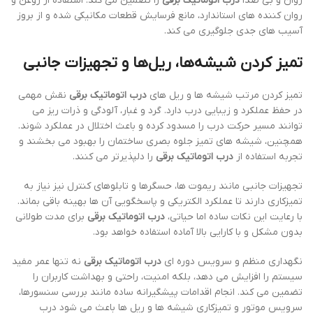
روان و بی صدا
درب اتوماتیک برقی
را تضمین می کند. استفاده از روغن و
روان کننده های استاندارد، مانع فرسایش قطعات مکانیکی شده و از بروز
آسیب های جدی جلوگیری می کند.
تمیز کردن شیشه‌ها، ریل‌ها و تجهیزات جانبی
تمیز کردن مرتب شیشه ها و ریل های
درب اتوماتیک برقی
نقش مهمی
در حفظ عملکرد و زیبایی درب دارد. گرد و غبار، آلودگی و ذرات ریز می
توانند مسیر حرکت درب را مسدود کرده و باعث اختلال در عملکرد شوند.
همچنین، شیشه های تمیز جلوه بصری ساختمان را بهبود می بخشند و
تجربه استفاده از
درب اتوماتیک برقی
را دلپذیرتر می کنند.
تجهیزات جانبی مانند ریموت ها، حسگرها و تابلوهای کنترل نیز نیاز به
تمیزکاری دارند تا عملکرد الکتریکی و پاسخگویی آن ها بهینه باقی بماند.
با رعایت این نکات ساده اما حیاتی،
درب اتوماتیک برقی
برای مدت طولانی
بدون مشکل و با کارایی بالا آماده استفاده خواهد بود.
نگهداری منظم و سرویس دوره ای
درب اتوماتیک برقی
نه تنها عمر مفید
سیستم را افزایش می دهد، بلکه امنیت، راحتی و بهداشت کاربران را
تضمین می کند. انجام اقدامات پیشگیرانه ساده مانند بررسی سنسورها،
سرویس موتور و تمیزکاری شیشه ها و ریل ها باعث می شود درب