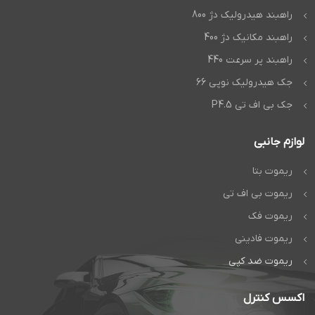
راهبند هیدرولیک دژ 800
راهبند مکانیک دژ 400
راهبند پر سرعت 440
جک هیدرولیک نوپی 66
جک بی اف تی P4.5
لوازم جانبی
ریموت بتا
ریموت بی اف تی
ریموت فک
ریموت فادینی
ریموت ضد کپی
اکسس کنترل