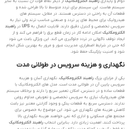
دوام و پایداری
راهبند الکترومکانیک
از دیگر نقاط قوت آن نسبت به سایر
سیستم هاست. این سیستم برای تردد متوسط تا بالا طراحی شده و
قطعات آن به راحتی در دسترس هستند. در مقابل، سیستم های
هیدرولیک برای محیط های پر تردد و صنعتی مناسب ترند ولی نیاز به
سرویس تخصصی و کنترل دقیق دارند. قابلیت اتصال به
UPS
در
راهبند
الکترومکانیک
امکان ادامه کار در زمان قطع برق را فراهم می کند و از
ایجاد توقف ناگهانی در تردد جلوگیری می کند. این ویژگی باعث می شود
که حتی در شرایط اضطراری، مدیریت عبور و مرور به بهترین شکل انجام
شود و امنیت پارکینگ حفظ شود.
نگهداری و هزینه سرویس در طولانی مدت
یکی از مزایای بزرگ
راهبند الکترومکانیک
، نگهداری آسان و هزینه
سرویس پایین آن در طولانی مدت است. مدل های الکترومکانیک با
قطعات ساده و در دسترس، امکان تعمیر سریع را دارند و برخلاف سیستم
های هیدرولیک نیازی به سرویس تخصصی و تعویض مداوم روغن
ندارند. دسترسی سریع به قطعات یدکی و وجود گارانتی معتبر نیز باعث
کاهش هزینه های نگهداری می شود. این موضوع به خصوص برای
مجتمع های مسکونی و اداری که نمی خواهند هزینه نگهداری بالا
پرداخت کنند، اهمیت زیادی دارد. بنابراین انتخاب
راهبند الکترومکانیک
نه فقط یک خرید کوتاه مدت، بلکه یک سرمایه گذاری بلندمدت و