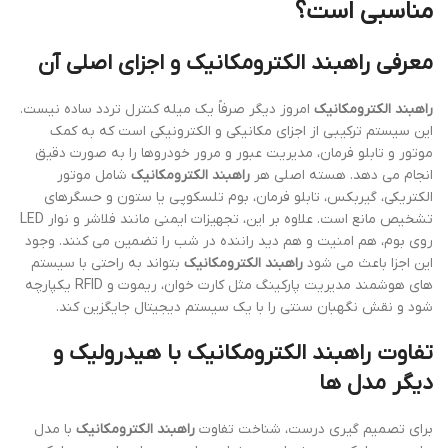
مناسبی است؟
معرفی راهبند الکترومکانیک و اجزای اصلی آن
راهبند الکترومکانیک
امروز دیگر صرفاً یک میله کنترل تردد ساده نیست.
این سیستم ترکیبی از اجزای مکانیکی و الکترونیکی است که به کمک
موتور و تابلو فرمان، مدیریت عبور و مرور خودروها را به صورت دقیق
انجام می دهد. هسته اصلی هر
راهبند الکترومکانیک
شامل موتور
الکتریکی، گیربکس، تابلو فرمان، بوم تلسکوپی یا ستون و حسگرهای
تشخیص مانع است. علاوه بر این، تجهیزات ایمنی مانند فلاشر و نوار LED
روی بوم، هم امنیت و هم دید راننده در شب را تضمین می کنند. وجود
این اجزا باعث می شود
راهبند الکترومکانیک
بتواند به راحتی با سیستم
های هوشمند مدیریت پارکینگ مثل کارت خوان، ریموت و RFID یکپارچه
شود و نقش نگهبان سنتی را با یک سیستم دیجیتال جایگزین کند.
تفاوت راهبند الکترومکانیک با هیدرولیک و
دیگر مدل ها
برای تصمیم گیری درست، شناخت تفاوت
راهبند الکترومکانیک
با مدل