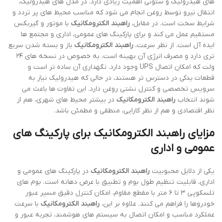
های هیدرولیک و ستونی اهمیت زیادی دارد. در مدل های هیدرولیک،
انتقال نیرو توسط روغن انجام می شود که مناسب محیط های پر تردد و
شرایط سخت است. در مقابل،
راهبند الکترومکانیک
با موتور و گیربکس
مستقیم عمل می کند و برای پارکینگ های عمومی، اداری و مجتمع ها
ایده آل است. از نظر سرعت،
راهبند الکترومکانیک
باز و بسته شدن سریع
تری دارد و مصرف انرژی آن بهینه است، به خصوص در نسخه های ۲۴
ولت که امکان اتصال UPS وجود دارد. نگهداری آن ساده تر است و
قطعات یدکی در دسترس تر هستند، در حالی که هیدرولیک نیاز به
سرویس تخصصی و کنترل نشتی روغن دارد. این تفاوت ها باعث می
شوند انتخاب
راهبند الکترومکانیک
در بیشتر محیط های شهری، هم از
نظر اقتصادی و هم از نظر کارایی، منطقی و مطمئن باشد.
مزایای راهبند الکترومکانیک برای پارکینگ های
عمومی و اداری
یکی از دلایل محبوبیت
راهبند الکترومکانیک
در پارکینگ های عمومی و
اداری، قابلیت تنظیم طول بوم و تطبیق با عرض دهانه است. بوم های
تلسکوپی ۳ تا ۶ متر با مقطع مقاوم، امکان کنترل دقیق مسیر عبور
خودروها را فراهم می کنند. علاوه بر این،
راهبند الکترومکانیک
با سرعت
عملکرد مناسب و امکان اتصال به سیستم های هوشمند، تجربه عبور و