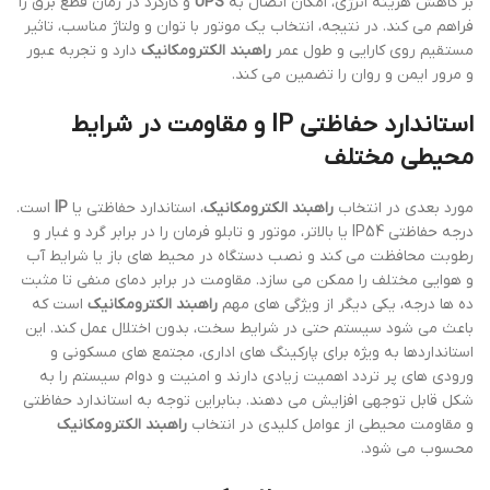
بر کاهش هزینه انرژی، امکان اتصال به
UPS
و کارکرد در زمان قطع برق را
فراهم می کند. در نتیجه، انتخاب یک موتور با توان و ولتاژ مناسب، تاثیر
مستقیم روی کارایی و طول عمر
راهبند الکترومکانیک
دارد و تجربه عبور
و مرور ایمن و روان را تضمین می کند.
استاندارد حفاظتی IP و مقاومت در شرایط
محیطی مختلف
مورد بعدی در انتخاب
راهبند الکترومکانیک
، استاندارد حفاظتی یا
IP
است.
درجه حفاظتی IP54 یا بالاتر، موتور و تابلو فرمان را در برابر گرد و غبار و
رطوبت محافظت می کند و نصب دستگاه در محیط های باز یا شرایط آب
و هوایی مختلف را ممکن می سازد. مقاومت در برابر دمای منفی تا مثبت
ده ها درجه، یکی دیگر از ویژگی های مهم
راهبند الکترومکانیک
است که
باعث می شود سیستم حتی در شرایط سخت، بدون اختلال عمل کند. این
استانداردها به ویژه برای پارکینگ های اداری، مجتمع های مسکونی و
ورودی های پر تردد اهمیت زیادی دارند و امنیت و دوام سیستم را به
شکل قابل توجهی افزایش می دهند. بنابراین توجه به استاندارد حفاظتی
و مقاومت محیطی از عوامل کلیدی در انتخاب
راهبند الکترومکانیک
محسوب می شود.