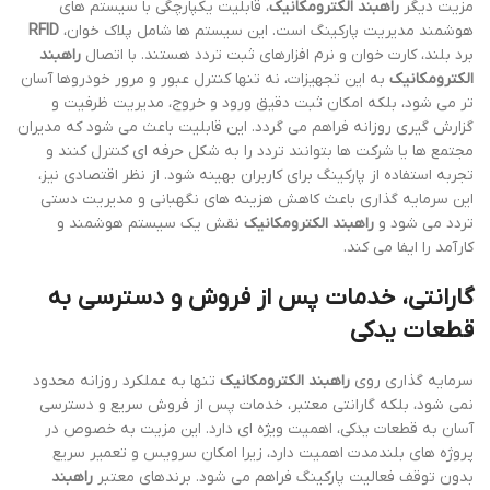
مزیت دیگر
راهبند الکترومکانیک
، قابلیت یکپارچگی با سیستم های
هوشمند مدیریت پارکینگ است. این سیستم ها شامل پلاک خوان،
RFID
برد بلند، کارت خوان و نرم افزارهای ثبت تردد هستند. با اتصال
راهبند
الکترومکانیک
به این تجهیزات، نه تنها کنترل عبور و مرور خودروها آسان
تر می شود، بلکه امکان ثبت دقیق ورود و خروج، مدیریت ظرفیت و
گزارش گیری روزانه فراهم می گردد. این قابلیت باعث می شود که مدیران
مجتمع ها یا شرکت ها بتوانند تردد را به شکل حرفه ای کنترل کنند و
تجربه استفاده از پارکینگ برای کاربران بهینه شود. از نظر اقتصادی نیز،
این سرمایه گذاری باعث کاهش هزینه های نگهبانی و مدیریت دستی
تردد می شود و
راهبند الکترومکانیک
نقش یک سیستم هوشمند و
کارآمد را ایفا می کند.
گارانتی، خدمات پس از فروش و دسترسی به
قطعات یدکی
سرمایه گذاری روی
راهبند الکترومکانیک
تنها به عملکرد روزانه محدود
نمی شود، بلکه گارانتی معتبر، خدمات پس از فروش سریع و دسترسی
آسان به قطعات یدکی، اهمیت ویژه ای دارد. این مزیت به خصوص در
پروژه های بلندمدت اهمیت دارد، زیرا امکان سرویس و تعمیر سریع
بدون توقف فعالیت پارکینگ فراهم می شود. برندهای معتبر
راهبند