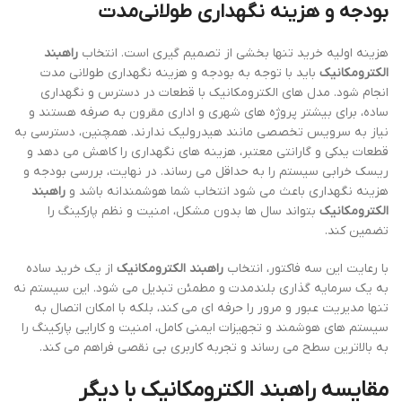
بودجه و هزینه نگهداری طولانی‌مدت
هزینه اولیه خرید تنها بخشی از تصمیم گیری است. انتخاب
راهبند
الکترومکانیک
باید با توجه به بودجه و هزینه نگهداری طولانی مدت
انجام شود. مدل های الکترومکانیک با قطعات در دسترس و نگهداری
ساده، برای بیشتر پروژه های شهری و اداری مقرون به صرفه هستند و
نیاز به سرویس تخصصی مانند هیدرولیک ندارند. همچنین، دسترسی به
قطعات یدکی و گارانتی معتبر، هزینه های نگهداری را کاهش می دهد و
ریسک خرابی سیستم را به حداقل می رساند. در نهایت، بررسی بودجه و
هزینه نگهداری باعث می شود انتخاب شما هوشمندانه باشد و
راهبند
الکترومکانیک
بتواند سال ها بدون مشکل، امنیت و نظم پارکینگ را
تضمین کند.
با رعایت این سه فاکتور، انتخاب
راهبند الکترومکانیک
از یک خرید ساده
به یک سرمایه گذاری بلندمدت و مطمئن تبدیل می شود. این سیستم نه
تنها مدیریت عبور و مرور را حرفه ای می کند، بلکه با امکان اتصال به
سیستم های هوشمند و تجهیزات ایمنی کامل، امنیت و کارایی پارکینگ را
به بالاترین سطح می رساند و تجربه کاربری بی نقصی فراهم می کند.
مقایسه راهبند الکترومکانیک با دیگر