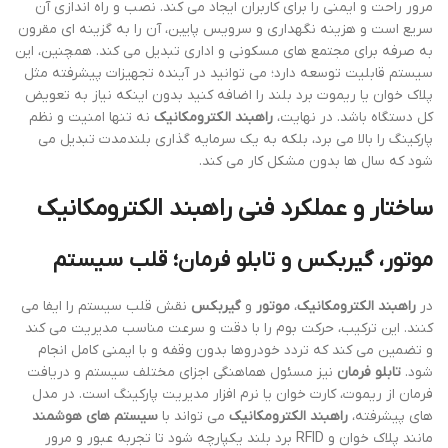
مرور راحت و ایمنی را برای کاربران ایجاد می کند. نصب و راه اندازی آن
سریع است و هزینه نگهداری و سرویس پایین، آن را به گزینه ای مقرون
به صرفه برای مجتمع های مسکونی و اداری تبدیل می کند. همچنین، این
سیستم قابلیت توسعه دارد؛ می توانید در آینده تجهیزات پیشرفته مثل
پلاک خوان یا ریموت برد بلند را اضافه کنید بدون اینکه نیاز به تعویض
کل دستگاه باشد. در نهایت،
راهبند الکترومکانیک
نه تنها امنیت و نظم
پارکینگ را بالا می برد، بلکه به یک سرمایه گذاری بلندمدت تبدیل می
شود که سال ها بدون مشکل کار می کند.
ساختار و عملکرد فنی راهبند الکترومکانیک
موتور، گیربکس و تابلو فرمان؛ قلب سیستم
در
راهبند الکترومکانیک
،
موتور
و
گیربکس
نقش قلب سیستم را ایفا می
کنند. این ترکیب، حرکت بوم را با دقت و سرعت مناسب مدیریت می کند
و تضمین می کند که تردد خودروها بدون وقفه و با ایمنی کامل انجام
شود.
تابلو فرمان
نیز مسئول هماهنگی اجزای مختلف سیستم و دریافت
فرمان از ریموت، کارت خوان یا نرم افزار مدیریت پارکینگ است. در مدل
های پیشرفته،
راهبند الکترومکانیک
می تواند با
سیستم های هوشمند
مانند پلاک خوان و RFID برد بلند یکپارچه شود تا تجربه عبور و مرور