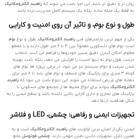
روان تر و دقیق تر باشد. این اجزا باعث می شوند که
راهبند الکترومکانیک
نه فقط یک میله ساده، بلکه یک سیستم کامل مدیریت تردد باشد.
طول و نوع بوم، و تاثیر آن روی امنیت و کارایی
یکی از مهم ترین پارامترهای فنی
راهبند الکترومکانیک
، طول و نوع
بوم
است. بوم های تلسکوپی معمولاً بین ۳ تا ۶ متر طول دارند و با مقطع
مقاوم، امکان کنترل دقیق مسیر خودروها را فراهم می کنند. انتخاب
درست طول بوم نه تنها امنیت را افزایش می دهد، بلکه باعث بهینه
شدن سرعت و دوام سیستم نیز می شود. در برخی پروژه ها، بوم های
کوتاه ۳ متری برای پارکینگ های مسقف و بوم های بلند تا ۸ متر برای
دهانه های عریض استفاده می شوند. این تنوع باعث می شود که
راهبند
الکترومکانیک
بتواند برای انواع محیط ها از مجتمع های مسکونی تا
پارکینگ های تجاری و اداری کارایی بالایی داشته باشد و سطح ایمنی را به
شکل هدفمند ارتقا دهد.
تجهیزات ایمنی و رفاهی: چشمی، LED و فلاشر
ایمنی یکی از اصلی ترین اولویت های
راهبند الکترومکانیک
است و به
همین دلیل، تجهیزات جانبی نقش مهمی دارند.
چشمی فوتوسل
مانع