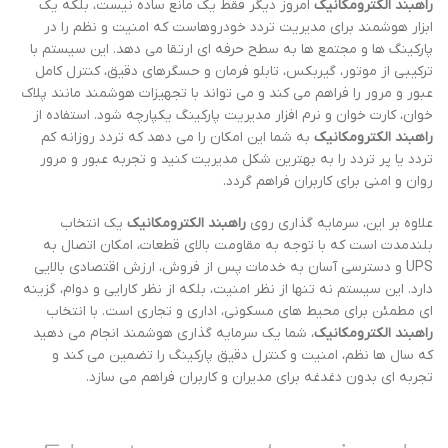
راهبند الکترومکانیک
امروز دیگر فقط یک مانع ساده نیست، بلکه یک
ابزار هوشمند برای مدیریت تردد خودروهاست که امنیت و نظم را در
پارکینگ ها و مجتمع ها به سطح حرفه ای ارتقا می دهد. این سیستم با
ترکیبی از موتور، گیربکس، تابلو فرمان و حسگرهای دقیق، کنترل کامل
عبور و مرور را فراهم می کند و می تواند با تجهیزات هوشمند مانند پلاک
خوان، کارت خوان و نرم افزار مدیریت پارکینگ یکپارچه شود. استفاده از
راهبند الکترومکانیک
به شما این امکان را می دهد که تردد روزانه کم
تردد یا پر تردد را به بهترین شکل مدیریت کنید و تجربه عبور و مرور
روان و امنی برای کاربران فراهم گردد.
علاوه بر این، سرمایه گذاری روی
راهبند الکترومکانیک
یک انتخاب
بلندمدت است که با توجه به مقاومت بالای قطعات، امکان اتصال به
UPS و دسترسی آسان به خدمات پس از فروش، ارزش اقتصادی بالایی
دارد. این سیستم نه تنها از نظر امنیت، بلکه از نظر کارایی و دوام، گزینه
ای مطمئن برای محیط های مسکونی، اداری و تجاری است. با انتخاب
راهبند الکترومکانیک
، شما یک سرمایه گذاری هوشمند انجام می دهید
که سال ها نظم، امنیت و کنترل دقیق پارکینگ را تضمین می کند و
تجربه ای بدون دغدغه برای مدیران و کاربران فراهم می سازد.