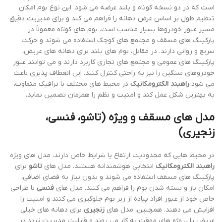
است که در دو نسخه کوتاه و بلند عرضه می شود. این نوع بوم امکان
تنظیم طول بر اساس عرض دهانه را فراهم می کند و برای مدیریت دقیق
مسیر عبور خودروها بسیار مناسب است. بوم های کوتاه معمولاً در
پارکینگ های مسقف و مجتمع های کوچک استفاده می شوند و حرکت
سریع و روانی دارند. در مقابل، بوم های بلند برای دهانه های عریض،
پارکینگ های عمومی و مجتمع های تجاری کاربرد دارند و می توانند عبور
خودروهای سنگین را نیز به راحتی کنترل کنند. این انعطاف پذیری باعث
می شود
راهبند الکترومکانیک
در محیط های مختلف با ترافیک متفاوت،
به بهترین شکل عمل کند و امنیت و نظم را همزمان تضمین نماید.
مدل های مسقف و ویژه (تاشو، فنسی،
زنجیری)
در محیط هایی که محدودیت ارتفاع یا شرایط خاص دارند، مدل های ویژه
راهبند الکترومکانیک
انتخابی هوشمندانه هستند. مدل های
تاشو
برای
پارکینگ های مسقف استفاده می شوند و بدون نیاز به فضای اضافی،
امکان باز و بسته شدن بوم را فراهم می کنند. مدل های
فنسی
با طراحی
خاص خود از عبور افراد پیاده از زیر بوم جلوگیری می کنند و امنیت را
افزایش می دهند. همچنین، مدل های
زنجیری
برای دهانه های خیلی
عریض یا پروژه های موقت به کار می روند و قابلیت مدیریت تردد در