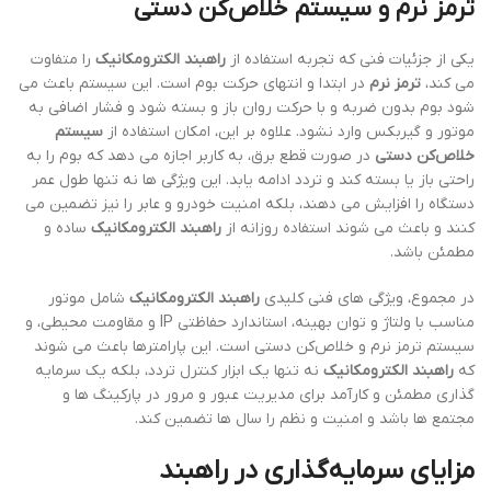
ترمز نرم و سیستم خلاص‌کن دستی
یکی از جزئیات فنی که تجربه استفاده از
راهبند الکترومکانیک
را متفاوت
می کند،
ترمز نرم
در ابتدا و انتهای حرکت بوم است. این سیستم باعث می
شود بوم بدون ضربه و با حرکت روان باز و بسته شود و فشار اضافی به
موتور و گیربکس وارد نشود. علاوه بر این، امکان استفاده از
سیستم
خلاص‌کن دستی
در صورت قطع برق، به کاربر اجازه می دهد که بوم را به
راحتی باز یا بسته کند و تردد ادامه یابد. این ویژگی ها نه تنها طول عمر
دستگاه را افزایش می دهند، بلکه امنیت خودرو و عابر را نیز تضمین می
کنند و باعث می شوند استفاده روزانه از
راهبند الکترومکانیک
ساده و
مطمئن باشد.
در مجموع، ویژگی های فنی کلیدی
راهبند الکترومکانیک
شامل موتور
مناسب با ولتاژ و توان بهینه، استاندارد حفاظتی IP و مقاومت محیطی، و
سیستم ترمز نرم و خلاص‌کن دستی است. این پارامترها باعث می شوند
که
راهبند الکترومکانیک
نه تنها یک ابزار کنترل تردد، بلکه یک سرمایه
گذاری مطمئن و کارآمد برای مدیریت عبور و مرور در پارکینگ ها و
مجتمع ها باشد و امنیت و نظم را سال ها تضمین کند.
مزایای سرمایه‌گذاری در راهبند