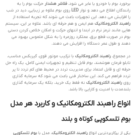
برخورد بوم با خودرو یا عابر می شود،
فلاشر هشدار
حرکت بوم را به
رانندگان اطلاع می دهد و نوار
LED
روی بوم علاوه بر زیبایی، دید در شب
را افزایش می دهد. این تجهیزات باعث می شوند که تجربه استفاده از
راهبند الکترومکانیک
هم ایمن و هم حرفه ای باشد. علاوه بر این، سیستم
هایی مانند ترمز نرم در ابتدا و انتهای حرکت و امکان خلاص کردن دستی
بوم در صورت قطع برق، عملکرد روزمره را به شکل ملموس بهبود می
دهند و طول عمر دستگاه را افزایش می دهند.
در مجموع،
راهبند الکترومکانیک
با ترکیب موتور قوی، گیربکس مناسب،
تابلو فرمان هوشمند، بوم قابل تنظیم و تجهیزات ایمنی کامل، یک راه حل
حرفه ای و قابل اعتماد برای مدیریت تردد در محیط های کم تردد تا پر
تردد فراهم می کند. این ساختار فنی باعث می شود که سرمایه گذاری
روی
راهبند الکترومکانیک
نه فقط یک خرید، بلکه یک سرمایه گذاری
بلندمدت با امنیت و کارایی بالا باشد.
انواع راهبند الکترومکانیک و کاربرد هر مدل
بوم تلسکوپی کوتاه و بلند
یکی از پرکاربردترین انواع
راهبند الکترومکانیک
، مدل با
بوم تلسکوپی