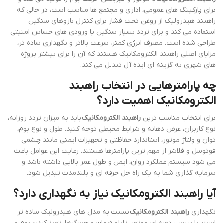
برای پارکینگ های عمومی، اداری و مجتمع ها مناسب است، در حالی که
راهبند هیدرولیک از روغن تحت فشار برای کنترل بازوهای سنگین
استفاده می کند و برای تردد بسیار سنگین یا ورودی های حساس امنیتی
طراحی شده است. مصرف انرژی کمتر، سرعت بالاتر و نگهداری ساده تر،
مزایای اصلی راهبند الکترومکانیک هستند که آن را برای بیشتر پروژه
های شهری به گزینه ای ایده آل تبدیل می کند.
چه پارامترهایی در انتخاب راهبند
الکترومکانیک اهمیت دارد؟
برای انتخاب مناسب ترین
راهبند الکترومکانیک
باید به میزان تردد روزانه،
نوع کاربران، عرض دهانه و شرایط محیطی توجه کنید. طول و نوع بوم،
توان و ولتاژ موتور، استاندارد حفاظتی و تجهیزات ایمنی مانند چشمی
فوتوسل و فلاشر از مهم ترین پارامترها هستند. رعایت این عوامل باعث
می شود سیستم عملکرد روان، ایمن و طول عمر بالایی داشته باشد و
سرمایه گذاری شما به یک راه حل حرفه ای و بلندمدت تبدیل شود.
آیا راهبند الکترومکانیک نیاز به نگهداری دارد؟
نگهداری
راهبند الکترومکانیک
نسبت به مدل های هیدرولیک ساده تر
است. با بررسی دوره ای موتور، تابلو فرمان و حسگرها، تمیز کردن بوم و