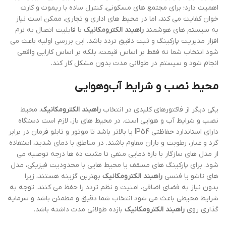
اهمیت دارد؛ برای مجتمع های مسکونی، کنترل ساده با ریموت و کارت
خوان کفایت می کند، اما در محیط های اداری و تجاری، ممکن است نیاز
به سیستم های هوشمند
راهبند الکترومکانیک
با قابلیت اتصال به نرم
افزار مدیریت پارکینگ و ثبت دقیق تردد باشد. این بررسی اولیه باعث می
شود انتخاب شما نه فقط بر اساس قیمت، بلکه بر اساس کارایی واقعی
انجام شود و سیستم در طولانی مدت بدون مشکل کار کند.
محیط نصب و شرایط آب‌وهوایی
یکی دیگر از فاکتورهای کلیدی در انتخاب
راهبند الکترومکانیک
، محیط
نصب و شرایط آب و هوایی است. در محیط های باز، لازم است دستگاه
دارای استاندارد حفاظتی IP54 یا بالاتر باشد تا موتور و تابلو فرمان در برابر
گرد و غبار، رطوبت و باران مقاوم باشند. در مناطق با دمای شدید، استفاده
از مدل های سازگار با بازه دمایی منفی تا مثبت ده ها درجه توصیه می
شود. برای پارکینگ های مسقف یا محیط هایی با محدودیت فیزیکی، مدل
های تاشو یا فنسی
راهبند الکترومکانیک
بهترین گزینه هستند، زیرا
بدون نیاز به فضای اضافی، امنیت و نظم تردد را حفظ می کنند. توجه به
شرایط محیطی باعث می شود انتخاب شما دقیق و مطمئن باشد و سرمایه
گذاری روی
راهبند الکترومکانیک
بازده طولانی مدت داشته باشد.