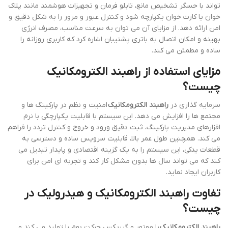
تواند با حسگر تشخیص مانع، تابلو فرمان و تجهیزات هوشمند مانند پلاک
خوان یا کارت خوان یکپارچه شود و کنترل عبور و مرور را به شکل دقیق و
امن ارائه دهد. از مزایای آن می توان به سرعت مناسب، مصرف انرژی
بهینه و امکان اتصال به باتری پشتیبان اشاره کرد که کاربری روزانه را
ساده و مطمئن می کند.
مزایای استفاده از راهبند الکترومکانیک
چیست؟
سرمایه گذاری در
راهبند الکترومکانیک
امنیت و نظم در پارکینگ ها و
مجتمع ها را افزایش می دهد. این سیستم با قابلیت یکپارچگی با نرم
افزارهای مدیریت پارکینگ، ثبت دقیق ورود و خروج و کنترل تردد را فراهم
می کند. همچنین طول عمر بالا، قابلیت سرویس ساده و دسترسی به
قطعات یدکی، این سیستم را به یک گزینه اقتصادی و پایدار تبدیل می
کند که می تواند سال ها بدون مشکل کار کند و تجربه ای امن برای
کاربران ایجاد نماید.
تفاوت راهبند الکترومکانیک و هیدرولیک در
چیست؟
راهبند الکترومکانیک
با موتور و گیربکس حرکت بوم را تولید می کند و