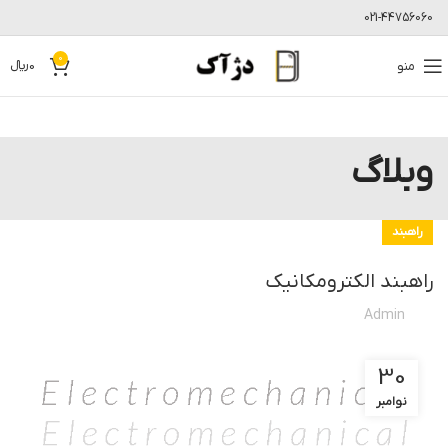
021-44756060
0
منو
0
﷼
وبلاگ
راهبند
راهبند الکترومکانیک
Admin
30
نوامبر