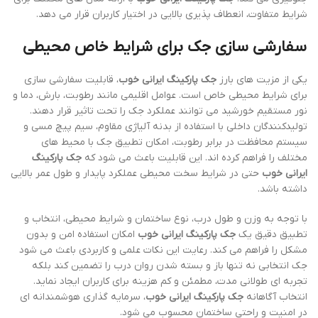
شرایط متفاوت، انعطاف پذیری بالایی در اختیار کاربران قرار می دهد.
سفارشی سازی جک برای شرایط خاص محیطی
یکی از مزیت های بارز
جک پارکینگ ایرانی خوب
، قابلیت سفارشی سازی
برای شرایط محیطی خاص است. عوامل اقلیمی مانند رطوبت، بارش، دما و
نور مستقیم خورشید می توانند عملکرد جک را تحت تاثیر قرار دهند.
تولیدکنندگان داخلی با استفاده از بدنه آلیاژی مقاوم، سیم پیچ مسی و
سیستم محافظت در برابر رطوبت، امکان تطبیق جک با محیط های
مختلف را فراهم کرده اند. این قابلیت باعث می شود که
جک پارکینگ
ایرانی خوب
حتی در شرایط سخت محیطی عملکرد پایدار و طول عمر بالایی
داشته باشد.
با توجه به وزن و طول درب، نوع ساختمان و شرایط محیطی، انتخاب و
تطبیق دقیق یک
جک پارکینگ ایرانی خوب
امکان استفاده امن و بدون
مشکل را فراهم می کند. رعایت این نکات علمی و کاربردی باعث می شود
جک انتخابی نه تنها باز و بسته شدن روان درب را تضمین کند بلکه
تجربه ای طولانی مدت، مطمئن و کم هزینه برای کاربران ایجاد نماید.
انتخاب آگاهانه
جک پارکینگ ایرانی خوب
، سرمایه گذاری هوشمندانه ای
در امنیت و راحتی ساختمان محسوب می شود.