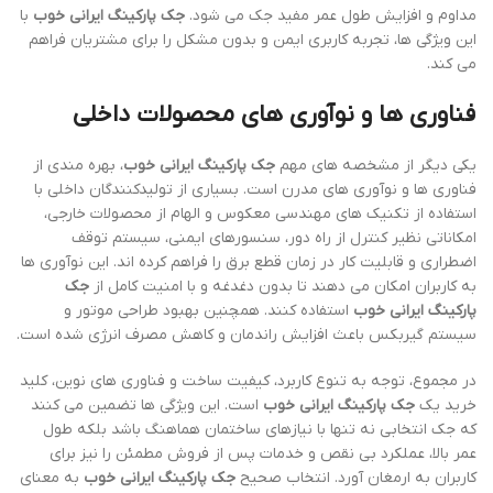
مداوم و افزایش طول عمر مفید جک می شود.
جک پارکینگ ایرانی خوب
با
این ویژگی ها، تجربه کاربری ایمن و بدون مشکل را برای مشتریان فراهم
می کند.
فناوری ها و نوآوری های محصولات داخلی
یکی دیگر از مشخصه های مهم
جک پارکینگ ایرانی خوب
، بهره مندی از
فناوری ها و نوآوری های مدرن است. بسیاری از تولیدکنندگان داخلی با
استفاده از تکنیک های مهندسی معکوس و الهام از محصولات خارجی،
امکاناتی نظیر کنترل از راه دور، سنسورهای ایمنی، سیستم توقف
اضطراری و قابلیت کار در زمان قطع برق را فراهم کرده اند. این نوآوری ها
به کاربران امکان می دهند تا بدون دغدغه و با امنیت کامل از
جک
پارکینگ ایرانی خوب
استفاده کنند. همچنین بهبود طراحی موتور و
سیستم گیربکس باعث افزایش راندمان و کاهش مصرف انرژی شده است.
در مجموع، توجه به تنوع کاربرد، کیفیت ساخت و فناوری های نوین، کلید
خرید یک
جک پارکینگ ایرانی خوب
است. این ویژگی ها تضمین می کنند
که جک انتخابی نه تنها با نیازهای ساختمان هماهنگ باشد بلکه طول
عمر بالا، عملکرد بی نقص و خدمات پس از فروش مطمئن را نیز برای
کاربران به ارمغان آورد. انتخاب صحیح
جک پارکینگ ایرانی خوب
به معنای