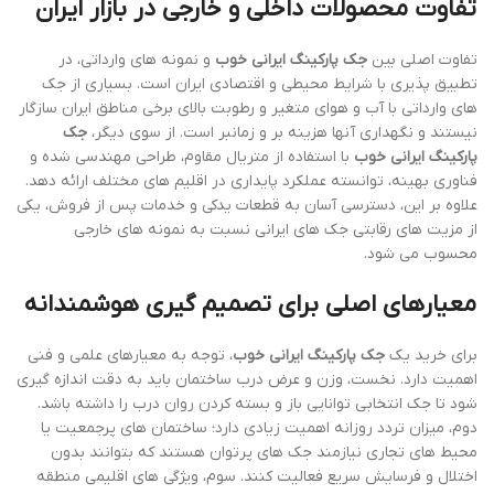
تفاوت محصولات داخلی و خارجی در بازار ایران
تفاوت اصلی بین
جک پارکینگ ایرانی خوب
و نمونه های وارداتی، در
تطبیق پذیری با شرایط محیطی و اقتصادی ایران است. بسیاری از جک
های وارداتی با آب و هوای متغیر و رطوبت بالای برخی مناطق ایران سازگار
نیستند و نگهداری آنها هزینه بر و زمانبر است. از سوی دیگر،
جک
پارکینگ ایرانی خوب
با استفاده از متریال مقاوم، طراحی مهندسی شده و
فناوری بهینه، توانسته عملکرد پایداری در اقلیم های مختلف ارائه دهد.
علاوه بر این، دسترسی آسان به قطعات یدکی و خدمات پس از فروش، یکی
از مزیت های رقابتی جک های ایرانی نسبت به نمونه های خارجی
محسوب می شود.
معیارهای اصلی برای تصمیم گیری هوشمندانه
برای خرید یک
جک پارکینگ ایرانی خوب
، توجه به معیارهای علمی و فنی
اهمیت دارد. نخست، وزن و عرض درب ساختمان باید به دقت اندازه گیری
شود تا جک انتخابی توانایی باز و بسته کردن روان درب را داشته باشد.
دوم، میزان تردد روزانه اهمیت زیادی دارد؛ ساختمان های پرجمعیت یا
محیط های تجاری نیازمند جک های پرتوان هستند که بتوانند بدون
اختلال و فرسایش سریع فعالیت کنند. سوم، ویژگی های اقلیمی منطقه