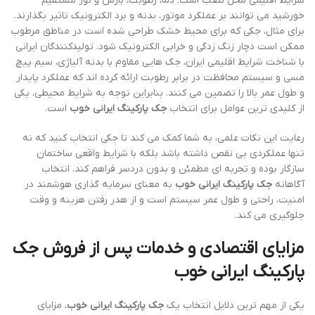
شرایط اقلیمی محل نصب است. دما، رطوبت، بارش و نور مستقیم
خورشید می توانند بر عملکرد موتور، بدنه و برد الکترونیک تاثیر بگذارند.
برای مثال، جکی که برای محیط خشک طراحی شده است در مناطق مرطوب
ممکن است دچار زنگ زدگی و خرابی الکترونیک شود. تولیدکنندگان ایرانی
با شناخت شرایط اقلیمی ایران، جک هایی مقاوم با بدنه آلیاژی، سیم پیچ
مسی و سیستم محافظت در برابر رطوبت ارائه کرده اند که عملکرد پایدار
و طول عمر بالا را تضمین می کنند. بنابراین توجه به شرایط محیطی، یکی
از کلیدی ترین عوامل برای انتخاب
جک پارکینگ ایرانی خوب
است.
رعایت این نکات علمی، به شما کمک می کند تا جکی انتخاب کنید که نه
تنها عملکردی بی نقص داشته باشد بلکه با شرایط واقعی ساختمان
سازگار بوده و تجربه ای مطمئن و بدون دردسر فراهم کند. انتخاب
آگاهانه
جک پارکینگ ایرانی خوب
به معنای سرمایه گذاری هوشمند در
امنیت، راحتی و طول عمر سیستم است و از هدر رفتن هزینه و وقت
جلوگیری می کند.
مزایای اقتصادی و خدمات پس از فروش جک
پارکینگ ایرانی خوب
یکی از مهم ترین دلایل انتخاب یک
جک پارکینگ ایرانی خوب
، مزایای