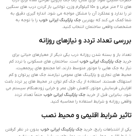
خطرات امنیتی شود. برای مثال، یک جک بازویی طراحی شده برای درب
های تا ۲ متر عرض و ۱۵۰ کیلوگرم وزن، توانایی باز کردن درب های سنگین
تر را ندارد و عملکرد آن با مشکل مواجه می شود. اندازه گیری دقیق به
شما کمک می کند که بهترین
جک پارکینگ ایرانی خوب
را با توجه به
مشخصات واقعی ساختمان انتخاب کنید.
بررسی تعداد تردد و نیازهای روزانه
تعداد باز و بسته شدن روزانه درب یکی دیگر از معیارهای حیاتی برای
خرید
جک پارکینگ ایرانی خوب
است. ساختمان های مسکونی با تردد کم
نیاز به جک هایی با موتور متوسط دارند، اما مجتمع های پرجمعیت،
محیط های تجاری و پارکینگ های عمومی نیازمند جک های پرتوان و کم
استهلاک هستند. استفاده از یک جک کم توان در محیط های پر تردد باعث
افزایش فرسایش موتور، کاهش طول عمر و خرابی زودهنگام سیستم می
شود. بنابراین قبل از خرید
جک پارکینگ ایرانی خوب
حتماً تعداد تردد
واقعی روزانه و شرایط استفاده را محاسبه کنید.
تاثیر شرایط اقلیمی و محیط نصب
یکی از اشتباهات رایج، خرید
جک پارکینگ ایرانی خوب
بدون در نظر گرفتن