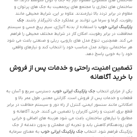
ساختمان های مسکونی معمولاً نیاز به جک با توان متوسط دارند، اما
ساختمان های تجاری یا مجتمع های پرجمعیت به جک های پرتوان و
مقاوم در برابر تردد بالا نیازمندند. علاوه بر این، شرایط محیطی مانند
رطوبت، گرما و سرما می توانند بر عملکرد جک تاثیرگذار باشند.
جک
پارکینگ ایرانی خوب
با استفاده از بدنه آلیاژی، سیم پیچ مسی و سیستم
محافظت در برابر رطوبت، امکان کار در شرایط مختلف محیطی را فراهم
می کند. همچنین، تنوع مدل های بازویی، ریلی و صنعتی باعث می شود
هر ساختمانی بتواند مدل مناسب خود را انتخاب کند و نیازهای واقعی
خود را به خوبی پاسخ دهد.
تضمین امنیت، راحتی و خدمات پس از فروش
با خرید آگاهانه
یکی از مزایای انتخاب
جک پارکینگ ایرانی خوب
، دسترسی سریع و آسان به
قطعات و خدمات پس از فروش است. گارانتی معتبر، طول عمر بالا و
امکاناتی مانند سنسور ایمنی، کنترل از راه دور و سیستم حفاظت در برابر
قطع برق، امنیت و راحتی کاربران را تضمین می کنند. خرید آگاهانه و
مطابق با نیازهای ساختمان، باعث می شود هزینه های اضافی و خرابی
های زودهنگام کاهش یابد و تجربه ای مطمئن و بدون دغدغه از جک
پارکینگ فراهم شود. انتخاب
جک پارکینگ ایرانی خوب
به معنای سرمایه