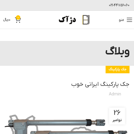
021-44756060
0
منو
0
﷼
وبلاگ
جک پارکینگ
جک پارکینگ ایرانی خوب
Admin
26
نوامبر