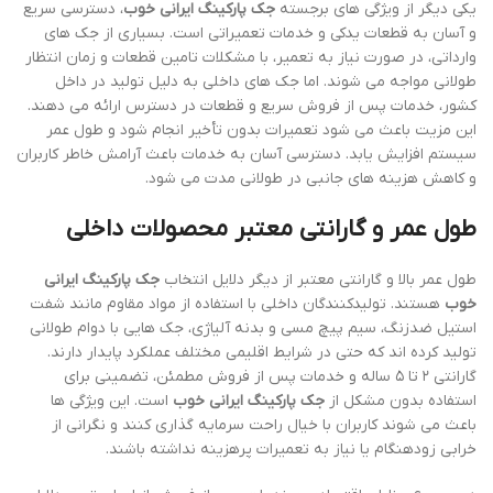
یکی دیگر از ویژگی های برجسته
جک پارکینگ ایرانی خوب
، دسترسی سریع
و آسان به قطعات یدکی و خدمات تعمیراتی است. بسیاری از جک های
وارداتی، در صورت نیاز به تعمیر، با مشکلات تامین قطعات و زمان انتظار
طولانی مواجه می شوند. اما جک های داخلی به دلیل تولید در داخل
کشور، خدمات پس از فروش سریع و قطعات در دسترس ارائه می دهند.
این مزیت باعث می شود تعمیرات بدون تأخیر انجام شود و طول عمر
سیستم افزایش یابد. دسترسی آسان به خدمات باعث آرامش خاطر کاربران
و کاهش هزینه های جانبی در طولانی مدت می شود.
طول عمر و گارانتی معتبر محصولات داخلی
طول عمر بالا و گارانتی معتبر از دیگر دلایل انتخاب
جک پارکینگ ایرانی
خوب
هستند. تولیدکنندگان داخلی با استفاده از مواد مقاوم مانند شفت
استیل ضدزنگ، سیم پیچ مسی و بدنه آلیاژی، جک هایی با دوام طولانی
تولید کرده اند که حتی در شرایط اقلیمی مختلف عملکرد پایدار دارند.
گارانتی ۲ تا ۵ ساله و خدمات پس از فروش مطمئن، تضمینی برای
استفاده بدون مشکل از
جک پارکینگ ایرانی خوب
است. این ویژگی ها
باعث می شوند کاربران با خیال راحت سرمایه گذاری کنند و نگرانی از
خرابی زودهنگام یا نیاز به تعمیرات پرهزینه نداشته باشند.