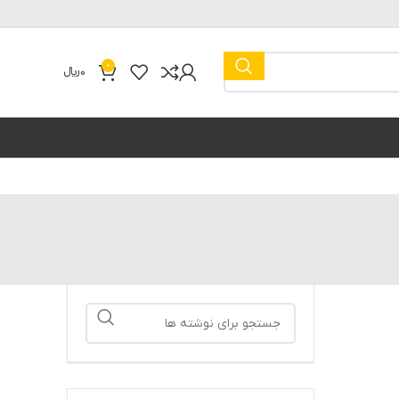
0
0
﷼