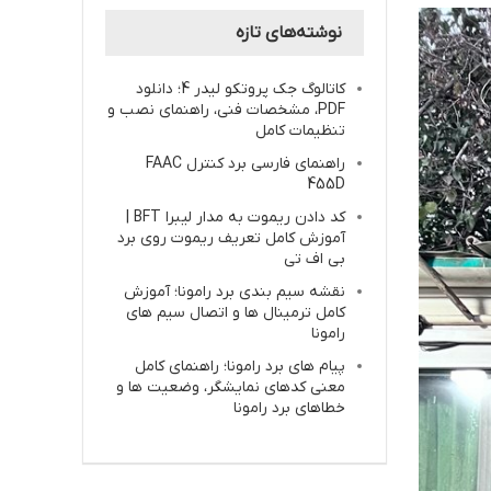
نوشته‌های تازه
کاتالوگ جک پروتکو لیدر 4؛ دانلود
PDF، مشخصات فنی، راهنمای نصب و
تنظیمات کامل
راهنمای فارسی برد کنترل FAAC
455D
کد دادن ریموت به مدار لیبرا BFT |
آموزش کامل تعریف ریموت روی برد
بی اف تی
نقشه سیم بندی برد رامونا؛ آموزش
کامل ترمینال ها و اتصال سیم های
رامونا
پیام های برد رامونا؛ راهنمای کامل
معنی کدهای نمایشگر، وضعیت ها و
خطاهای برد رامونا