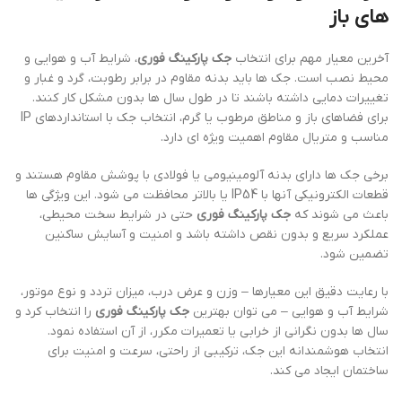
های باز
آخرین معیار مهم برای انتخاب
جک پارکینگ فوری
، شرایط آب و هوایی و
محیط نصب است. جک ها باید بدنه مقاوم در برابر رطوبت، گرد و غبار و
تغییرات دمایی داشته باشند تا در طول سال ها بدون مشکل کار کنند.
برای فضاهای باز و مناطق مرطوب یا گرم، انتخاب جک با استانداردهای IP
مناسب و متریال مقاوم اهمیت ویژه ای دارد.
برخی جک ها دارای بدنه آلومینیومی یا فولادی با پوشش مقاوم هستند و
قطعات الکترونیکی آنها با IP54 یا بالاتر محافظت می شود. این ویژگی ها
باعث می شوند که
جک پارکینگ فوری
حتی در شرایط سخت محیطی،
عملکرد سریع و بدون نقص داشته باشد و امنیت و آسایش ساکنین
تضمین شود.
با رعایت دقیق این معیارها – وزن و عرض درب، میزان تردد و نوع موتور،
شرایط آب و هوایی – می توان بهترین
جک پارکینگ فوری
را انتخاب کرد و
سال ها بدون نگرانی از خرابی یا تعمیرات مکرر، از آن استفاده نمود.
انتخاب هوشمندانه این جک، ترکیبی از راحتی، سرعت و امنیت برای
ساختمان ایجاد می کند.