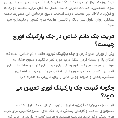
تردد روزانه، نوع درب و تعداد لنگه ها و شرایط آب و هوایی محیط بررسی
شود. همچنین، امکانات کنترلی مانند اتصال به قفل برقی، تنظیم دو زمانه
و کارکرد با UPS نیز اهمیت دارند. انتخاب دقیق براساس این معیارها باعث
عملکرد روان، طول عمر بالاتر و کاهش هزینه های تعمیر و نگهداری می
شود.
مزیت جک دائم خلاص در جک پارکینگ فوری
چیست؟
یکی از ویژگی های کاربردی
جک پارکینگ فوری
، حالت دائم خلاص است که
امکان باز و بسته کردن لنگه درب مورد نظر با کلید و بدون فشار به
موتور را فراهم می کند. این ویژگی برای درب های نفررو و ساختمان های
قدیمی مناسب است و بدون نیاز به تعویض کامل درب یا آهنگری
سنگین، راحتی و صرفه جویی مالی را برای کاربران به همراه دارد.
چگونه قیمت جک پارکینگ فوری تعیین می
شود؟
قیمت
جک پارکینگ فوری
به نوع موتور، متریال بدنه، طول شفت،
تکنولوژی ساخت و گارانتی بستگی دارد. جک های الکترومکانیکی برای درب
های سبک و کم تردد مناسب هستند و هزینه کمتری دارند، در حالی که