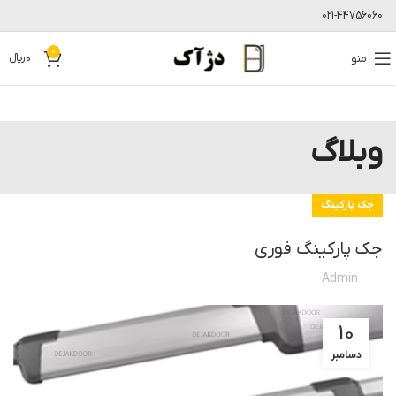
021-44756060
0
منو
0
﷼
وبلاگ
جک پارکینگ
جک پارکینگ فوری
Admin
10
دسامبر