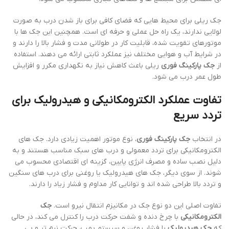
جک ریلی برای محیط هایی که فضای کافی برای باز شدن درب به صورت
لولایی ندارند، یک راه حل عملی و حرفه ای است. همچنین این جک ها با
موتورهای تقویت شده، قابلیت کار در طولانی مدت و فشار بالا را دارند و
در شرایط آب و هوایی مختلف نیز عملکرد ثابتی ارائه می دهند. استفاده
از
جک پارکینگ فوری
ریلی باعث کاهش نیاز به نگهداری مکرر و افزایش
طول عمر درب می شود.
تفاوت عملکرد الکترومکانیکی و هیدرولیک برای
تردد سریع
در انتخاب
جک پارکینگ فوری
، نوع موتور اهمیت زیادی دارد. جک های
الکترومکانیکی برای تردد معمولی و درب های سبک مناسب هستند و به
دلیل نصب ساده و مصرف انرژی پایین، گزینه ای اقتصادی محسوب می
شوند. از سوی دیگر، جک های هیدرولیک یا روغنی برای درب های سنگین
و تردد بالا طراحی شده اند و توانایی کار مداوم و فشار زیاد را دارند.
تفاوت اصلی این دو نوع جک در مکانیزم انتقال نیرو است.
جک
الکترومکانیکی
با چرخ دنده و شفت حرکت درب را کنترل می کند، در حالی
که
جک هیدرولیک
با فشار روغن و سیستم پمپ، حرکت نرم تر و بی