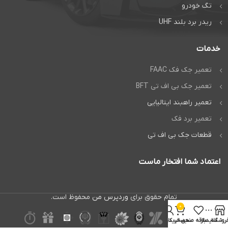
تگ خودرو
ریدر برد بلند UHF
خدمات
تعمیر جک فک FAAC
تعمیر جک بی اف تی BFT
تعمیر راهبند ایتالیایی
تعمیر برد فک
قطعات جک بی اف تی
اعتماد شما افتخار ماست
تمام حقوق برای
وردپرس من
محفوظ است.
0
روشگاه
سایدبار
علاقه مندی
سبد خرید
حساب کاربری من