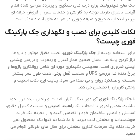
جک های هیدرولیک برای درب های سنگین و پرتردد طراحی شده اند و
قیمت بالاتری دارند. توجه به گارانتی و خدمات پس از فروش حرفه ای
نیز در انتخاب صحیح و صرفه جویی در هزینه های آینده موثر است.
نکات کلیدی برای نصب و نگهداری جک پارکینگ
فوری چیست؟
برای استفاده بهینه از
جک پارکینگ فوری
، نصب دقیق موتور و بازوها،
تراز کردن پایه ها، اتصال صحیح مدار کنترل و ریموت، و بررسی چشمی
ایمنی ضروری است. همچنین نگهداری دوره ای شامل روانکاری بازوها و
چرخ دنده ها، بررسی UPS و سلامت قفل برقی، باعث طول عمر بیشتر
سیستم و عملکرد روان و بی صدا می شود. رعایت این نکات امنیت و
راحتی کاربران را تضمین می کند.
با
جک پارکینگ فوری
آی دور، دیگر نگران امنیت و راحتی تردد درب خود
نباشید. همین امروز با انتخاب یک
راهبند امنیتی
و سیستم کنترل دقیق،
آسایش و ایمنی ساختمان خود را تضمین کنید و از تجربه یک خرید
هوشمندانه و مطمئن لذت ببرید. با ما، شما نه تنها یک محصول نمی
خرید، بلکه یک سرمایه گذاری مطمئن برای سال های طولانی انجام می
دهید.