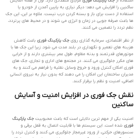
استفاده از
جک پارکینگ فوری
مزایای متعددی دارد. اول از همه آسایش
ساکنین را افزایش می دهد؛ دیگر نیازی به پایین آمدن از خودرو یا
استفاده از دست برای باز و بسته کردن درب نیست. علاوه بر این، این جک
ها باعث صرفه جویی در زمان و انرژی می شوند و در محیط های پرتردد،
نظم تردد را تضمین می کنند.
از نظر اقتصادی، سرمایه گذاری روی
جک پارکینگ فوری
باعث کاهش
هزینه های تعمیر و نگهداری در بلند مدت می شود. زیرا این جک ها با
موتورهای قدرتمند و بدنه مقاوم، طول عمر بیشتری دارند و از خرابی
های مکرر جلوگیری می کنند. در مجتمع های اداری و تجاری، جک های
فوری امکان کنترل ورود و خروج وسایل نقلیه را فراهم می کنند و به
مدیران ساختمان این امکان را می دهند که بدون نیاز به نیروی انسانی
اضافی، امنیت و نظم را برقرار کنند.
نقش جک فوری در افزایش امنیت و آسایش
ساکنین
امنیت یکی از مهم ترین دلایلی است که باعث محبوبیت
جک پارکینگ
فوری
شده است. این سیستم ها با قابلیت اتصال به قفل برقی و
سنسورهای حرکتی، از ورود غیرمجاز جلوگیری می کنند و کنترل تردد را