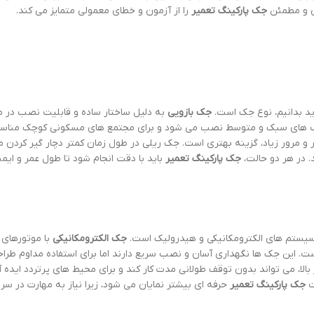
ی و مطمئن
جک پارکینگ تعمیر
را از آزمون و خطای معمولی متمایز می کند.
ید بدانیم، نوع جک است.
جک بازویی
به دلیل ساختار ساده و قابلیت نصب در م
درب های سبک و متوسط نصب می شود و برای مجتمع های مسکونی کوچک مناسب
و مرور زیاد، گزینه بهتری است. جک ریلی در طول زمان کمتر دچار گیر کردن 
. در هر دو حالت،
جک پارکینگ تعمیر
باید با دقت انجام شود تا طول عمر و ای
سیستم های الکترومکانیکی و هیدرولیک است.
جک الکترومکانیکی
با موتورهای
ت. این جک ها نگهداری آسان و نصب سریع دارند اما برای استفاده مداوم طرا
لا، می تواند بدون توقف طولانی مدت کار کند و برای محیط های پرتردد ایده 
ت
جک پارکینگ تعمیر
حرفه ای بیشتر نمایان می شود، زیرا نیاز به مهارت در س