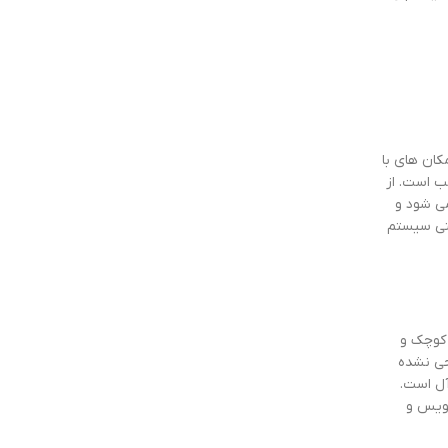
کان های با
 است. از
می شود و
منی سیستم
 کوچک و
حی نشده
آل است.
رویس و