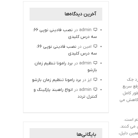
آخرین دیدگاه‌ها
admin
در
نصب فادینی نوپی 66:
سه درس کلیدی
امین
در
نصب فادینی نوپی 66:
سه درس کلیدی
admin
در
برد رامونا تنظیم زمان
بازشو
رد جک
ایز
در
برد رامونا تنظیم زمان بازشو
فع سریع
admin
در
انواع راهبند پارکینگ و
ور کامل
کنترل تردد
د کاهش می
م است.
می کنند.
مین دلیل،
بایگانی‌ها