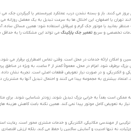
روز می کنند. باز و بسته نشدن درب، عملکرد غیرمستمر یا گیرکردن جک، می تو
انند تهران یا اصفهان، این اختلال ها به سرعت تبدیل به یک معضل روزانه می 
 منتظر بمانید یا موتور جک گرم و غیرقابل استفاده شود؛ همین مسائل ساده، 
 خدمات تخصصی و سریع
تعمیر جک پارکینگ
می تواند این مشکلات را به حداقل بر
ن و امکان ارائه خدمات در محل است. وقتی تماس اضطراری برقرار می شود،
سریع تکنسین باعث می شود مشکل قبل از تبدیل شدن به خرابی بزرگ برطرف شود. اعزام در محل، معمولاً کمتر از ۲ ساع
کی و الکتریکی، و در صورت نیاز تعویض قطعات اصلی است. تجربه نشان داده، 
اعتماد بیشتری به مجموعه پیدا می کنند و احتمال تبدیل آنها به مشتریان دائم
کن است بعداً به خرابی بزرگ تبدیل شوند، زودتر شناسایی شوند. برای مثال
نیاز به تعویض کامل موتور پیدا نمی کند. همین نکته باعث کاهش هزینه های
ترکیبی از مهندسی مکانیکی، الکتریکی و خدمات مشتری محور است. رعایت استا
زئیات، نه تنها امنیت و آسایش ساکنین را حفظ می کند، بلکه ارزش اقتصادی 