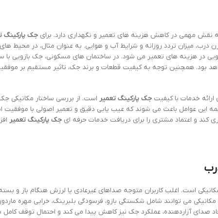
که نقش مهمی در کاهش هزینه های تعمیر و نگهداری دارد. برای
جک پارکینگ ت
زن درب، میزان تردد روزانه و شرایط آب و هوایی. به عنوان مثال، در محیط های
جویی در هزینه های تعمیر می شود. در ساختمان های مسکونی، جک بازویی با
اهد بود. همچنین توجه به کیفیت قطعات و برند جک، تاثیر مستقیم بر موفقی
 ارائه خدمات با کیفیت
جک پارکینگ تعمیر
است. از بررسی ساختار مکانیکی جک 
مه این عوامل باعث می شوند که عیب یابی دقیق و تعمیر اصولی با موفقیت ان
ی کند و اعتماد مشتری را برای دریافت خدمات حرفه ای
جک پارکینگ تعمیر
افز
رب
کانیکی است. اغلب کاربران متوجه صداهای غیرعادی یا لرزش هنگام باز و بس
مکانیکی می توانند شامل شکستگی بازو، فرسودگی بلبرینگ، خرابی مهره ماردون
یجاد صدای آزاردهنده، عملکرد جک نیز کاهش پیدا می کند و احتمال توقف کامل