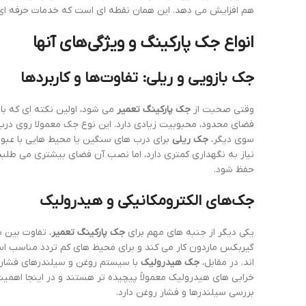
هم افزایش می دهد. این همان نقطه ای است که خدمات حرفه ا
انواع جک پارکینگ و ویژگی‌های آنها
جک بازویی و ریلی: تفاوت‌ها و کاربردها
وقتی صحبت از
جک پارکینگ تعمیر
می شود، اولین نکته ای که با
فضای محدود، محبوبیت زیادی دارد. این نوع جک معمولا روی 
سوی دیگر،
جک ریلی
برای درب های سنگین یا محیط هایی با عبور 
نیاز به نگهداری کمتری دارد، اما نصب آن فضای بیشتری می طلبد
حفظ شود.
جک‌های الکترومکانیکی و هیدرولیک
یکی دیگر از جنبه های مهم برای
جک پارکینگ تعمیر
، تفاوت بین 
گیربکس ماردون کار می کند و برای محیط های کم تردد مناسب اس
اند. در مقابل،
جک هیدرولیک
با سیستم روغن و سیلندرهای فشار با
خرابی های هیدرولیک معمولاً پیچیده تر هستند و در اینجا اهمی
بررسی سیلندرها و فشار روغن دارد.