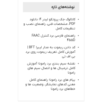
نوشته‌های تازه
کاتالوگ جک پروتکو لیدر 4؛ دانلود
PDF، مشخصات فنی، راهنمای نصب و
تنظیمات کامل
راهنمای فارسی برد کنترل FAAC
455D
کد دادن ریموت به مدار لیبرا BFT |
آموزش کامل تعریف ریموت روی برد
بی اف تی
نقشه سیم بندی برد رامونا؛ آموزش
کامل ترمینال ها و اتصال سیم های
رامونا
پیام های برد رامونا؛ راهنمای کامل
معنی کدهای نمایشگر، وضعیت ها و
خطاهای برد رامونا