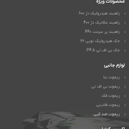
محصولات ویژه
راهبند هیدرولیک دژ 800
راهبند مکانیک دژ 400
راهبند پر سرعت 440
جک هیدرولیک نوپی 66
جک بی اف تی P4.5
لوازم جانبی
ریموت بتا
ریموت بی اف تی
ریموت فک
ریموت فادینی
ریموت ضد کپی