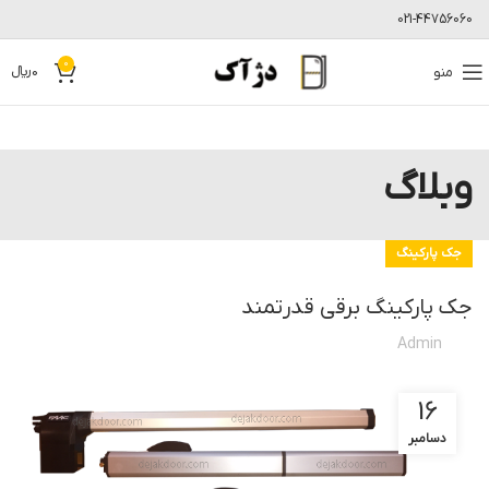
021-44756060
0
منو
0
﷼
وبلاگ
جک پارکینگ
جک پارکینگ برقی قدرتمند
Admin
16
دسامبر