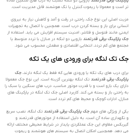
پارکینگ برقی قدرتمند
بازویی دو لنگه نسبت به درب های سنگین ساده
تر است و معمولا با ریموت کنترل یا تگ هوشمند قابل مدیریت است.
مزیت اصلی این نوع جک، راحتی در رفت و آمد و کاهش نیاز به نیروی
انسانی برای باز و بسته کردن درب است. همچنین با اتصال به تجهیزات
ایمنی مانند فتوسل و فلاشر، امنیت سیستم افزایش می یابد. استفاده از
جک پارکینگ برقی قدرتمند
بازویی دو لنگه در منازل با تردد متوسط یا
مجتمع های کم تردد، انتخابی اقتصادی و مطمئن محسوب می شود.
جک تک لنگه برای ورودی های یک تکه
برای درب های یک تکه یا ورودی هایی که فقط یک لنگه دارند،
جک
پارکینگ برقی قدرتمند
تک لنگه بهترین گزینه است. این نوع جک معمولا
دارای یک بازو است و با قدرت موتور مناسب، درب های سنگین یا سبک را
به راحتی باز و بسته می کند. کاربرد اصلی جک تک لنگه در پارکینگ های
منازل، ادارات کوچک و محیط های کم تردد است.
یکی از ویژگی های مهم
جک پارکینگ برقی قدرتمند
تک لنگه، نصب سریع
و نگهداری ساده آن است. به دلیل استفاده از موتورهای قدرتمند و
گیربکس مقاوم، این جک عملکردی پایدار در شرایط محیطی مختلف ارائه
می دهد. همچنین امکان اتصال به سیستم های هوشمند و ریموت