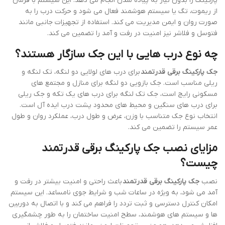
پارکینگ را بدون نیاز به پیاده شدن انجام می دهد. این سیستم با فرمان
از ریموت، تگ یا سیستم هوشمند فعال می شود و حرکت درب را به
صورت روان و ایمن مدیریت می کند. استفاده از تجهیزات جانبی مانند
فتوسل و فلاشر نیز امنیت در رفت و آمد را تضمین می کند.
چه نوع درب هایی با این جک سازگار هستند؟
جک پارکینگ برقی قدرتمند
برای درب های لولایی دو لنگه، تک لنگه و
ریلی مناسب است. جک بازویی دو لنگه برای منازل و مجتمع های
مسکونی رایج است، جک تک لنگه برای درب های یک تکه و جک ریلی
برای درب های سنگین و محیط های محدود پشت درب ایده آل است.
انتخاب نوع جک متناسب با وزن، عرض و طول درب، عملکرد روان و طول
عمر سیستم را تضمین می کند.
مزایای نصب جک پارکینگ برقی قدرتمند
چیست؟
نصب
جک پارکینگ برقی قدرتمند
باعث راحتی و امنیت بیشتر در رفت و
آمد می شود، به ویژه در ساعات شب و شرایط جوی نامساعد. این سیستم
امکان کنترل دسترسی و ثبت تردد را فراهم می کند و با اتصال به دوربین
ها و سیستم های هوشمند، سطح امنیت ساختمان را به طور چشمگیری