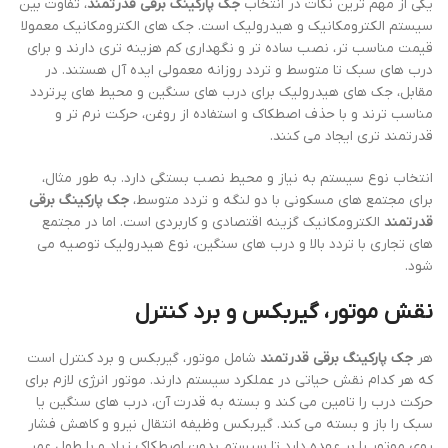
یکی از مهم ترین نکات در انتخاب
جک پارکینگ برقی قدرتمند
، تفاوت بین
سیستم الکترومکانیک و هیدرولیک است. جک های الکترومکانیک معمولا
قیمت مناسب تر، نصب ساده تر و نگهداری کم هزینه تری دارند و برای
درب های سبک تا متوسط و تردد روزانه معمولی ایده آل هستند. در
مقابل، جک های هیدرولیک برای درب های سنگین و محیط های پرتردد
مناسب ترند و با حذف اصطکاک و استفاده از روغن، حرکت نرم تر و
قدرتمند تری ایجاد می کنند.
انتخاب نوع سیستم به نیاز و محیط نصب بستگی دارد. به طور مثال،
برای مجتمع های مسکونی با دو لنگه و تردد متوسط،
جک پارکینگ برقی
قدرتمند
الکترومکانیک گزینه اقتصادی و کاربردی است. اما در مجتمع
های تجاری با تردد بالا و درب های سنگین، نوع هیدرولیک توصیه می
شود.
نقش موتور، گیربکس و برد کنترل
هر
جک پارکینگ برقی قدرتمند
شامل موتور، گیربکس و برد کنترل است
که هر کدام نقش حیاتی در عملکرد سیستم دارند. موتور انرژی لازم برای
حرکت درب را تامین می کند و بسته به قدرت آن، درب های سنگین یا
سبک را باز و بسته می کند. گیربکس وظیفه انتقال نیرو و کاهش فشار
روی موتور را بر عهده دارد تا سیستم بدون اصطکاک زیاد و با طول عمر