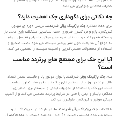
افزایش می دهد. همچنین، تجهیزات ایمنی مانند فتوسل و فلاشر از
خطرات احتمالی جلوگیری می کنند.
چه نکاتی برای نگهداری جک اهمیت دارد؟
برای حفظ عملکرد
جک پارکینگ برقی قدرتمند
، بررسی دوره ای موتور،
گیربکس، بازو و برد کنترل ضروری است. شناسایی مشکلات رایج مانند باز
و بسته شدن کند درب، صدای غیرطبیعی موتور یا خرابی فتوسل، و رفع
به موقع آن ها باعث طول عمر بیشتر سیستم می شود. نصب صحیح و
استفاده از محصولات معتبر، کارایی و امنیت سیستم را تضمین می کند.
آیا این جک برای مجتمع های پرتردد مناسب
است؟
بله،
جک پارکینگ برقی قدرتمند
با توان موتور بالا و قابلیت تحمل تعداد
بالای تردد در روز، برای مجتمع های پرتردد و مکان های تجاری مناسب
است. این جک با استفاده از تجهیزات ایمنی و سیستم برق اضطراری،
عملکرد پایدار و ایمن را حتی در شرایط پرتردد تضمین می کند و از آسیب
دیدگی موتور و گیربکس جلوگیری می کند.
با انتخاب
جک پارکینگ برقی قدرتمند
ما، هر بار که درب پارکینگ باز و
بسته می شود، احساس امنیت و آرامش خواهید داشت. با
ریموت کنترل