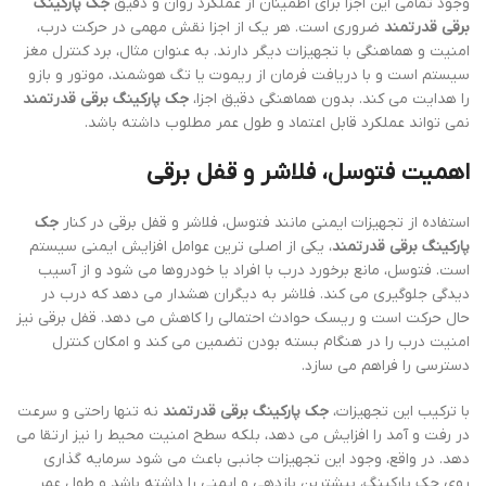
وجود تمامی این اجزا برای اطمینان از عملکرد روان و دقیق
جک پارکینگ
برقی قدرتمند
ضروری است. هر یک از اجزا نقش مهمی در حرکت درب،
امنیت و هماهنگی با تجهیزات دیگر دارند. به عنوان مثال، برد کنترل مغز
سیستم است و با دریافت فرمان از ریموت یا تگ هوشمند، موتور و بازو
را هدایت می کند. بدون هماهنگی دقیق اجزا،
جک پارکینگ برقی قدرتمند
نمی تواند عملکرد قابل اعتماد و طول عمر مطلوب داشته باشد.
اهمیت فتوسل، فلاشر و قفل برقی
استفاده از تجهیزات ایمنی مانند فتوسل، فلاشر و قفل برقی در کنار
جک
پارکینگ برقی قدرتمند
، یکی از اصلی ترین عوامل افزایش ایمنی سیستم
است. فتوسل، مانع برخورد درب با افراد یا خودروها می شود و از آسیب
دیدگی جلوگیری می کند. فلاشر به دیگران هشدار می دهد که درب در
حال حرکت است و ریسک حوادث احتمالی را کاهش می دهد. قفل برقی نیز
امنیت درب را در هنگام بسته بودن تضمین می کند و امکان کنترل
دسترسی را فراهم می سازد.
با ترکیب این تجهیزات،
جک پارکینگ برقی قدرتمند
نه تنها راحتی و سرعت
در رفت و آمد را افزایش می دهد، بلکه سطح امنیت محیط را نیز ارتقا می
دهد. در واقع، وجود این تجهیزات جانبی باعث می شود سرمایه گذاری
روی جک پارکینگ، بیشترین بازدهی و ایمنی را داشته باشد و طول عمر