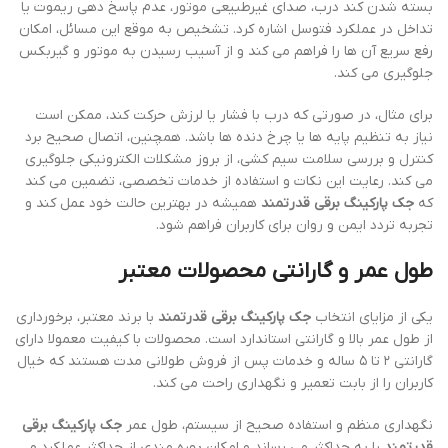
بسته شدن کند درب، صدای غیرطبیعی موتور، عدم پاسخ دهی ریموت یا
تداخل در عملکرد فتوسل اشاره کرد. تشخیص به موقع این مسائل، امکان
رفع سریع آن ها را فراهم می کند و از آسیب رسیدن به موتور و گیربکس
جلوگیری می کند.
برای مثال، در صورتی که درب با فشار یا لرزش حرکت کند، ممکن است
نیاز به تنظیم پایه ها یا چرخ دنده ها باشد. همچنین، اتصال صحیح برد
کنترل و بررسی سلامت سیم کشی، از بروز مشکلات الکترونیکی جلوگیری
می کند. رعایت این نکات و استفاده از خدمات تخصصی، تضمین می کند
که
جک پارکینگ برقی قدرتمند
همیشه در بهترین حالت خود عمل کند و
تجربه تردد ایمن و روان برای کاربران فراهم شود.
طول عمر و گارانتی محصولات معتبر
یکی از مزایای انتخاب
جک پارکینگ برقی قدرتمند
با برند معتبر، برخورداری
از طول عمر بالا و گارانتی استاندارد است. محصولات با کیفیت معمولا دارای
گارانتی ۲ تا ۵ ساله و خدمات پس از فروش طولانی مدت هستند که خیال
کاربران را از بابت تعمیر و نگهداری راحت می کند.
نگهداری منظم و استفاده صحیح از سیستم، طول عمر
جک پارکینگ برقی
قدرتمند
را به حداکثر می رساند و امکان بهره مندی از حداکثر عملکرد و