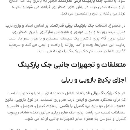
شود. با نصب
جک پارکینگ برقی قدرتمند
مجهز به باتری بک آپ، امکان
باز و بسته شدن درب در زمان های اضطراری فراهم می شود و تجربه
تردد بی وقفه و امن را تضمین می کند.
در مجموع، انتخاب
جک پارکینگ برقی قدرتمند
بر اساس ابعاد و وزن درب،
میزان تردد روزانه و توان موتور و همچنین سازگاری با برق اضطراری،
اصلی ترین گام برای داشتن یک سیستم مطمئن و با طول عمر بالا است.
رعایت این معیارها، رفت و آمد روزانه را راحت و ایمن می کند و سرمایه
گذاری شما در سیستم جک پارکینگ را بهینه می سازد.
متعلقات و تجهیزات جانبی جک پارکینگ
اجزای پکیج بازویی و ریلی
هر
جک پارکینگ برقی قدرتمند
شامل مجموعه ای از اجزا و تجهیزات است
که برای عملکرد صحیح و ایمن درب ضروری هستند. در نوع بازویی، پکیج
معمولا شامل دو بازو،
برد کنترل با باکس
، ریموت کنترل، فتوسل، فلاشر و
متعلقات نصب می باشد. برای جک های ریلی، موتور، دنده شانه، ریموت
کنترل و فتوسل به همراه سایر تجهیزات جانبی ارائه می شود.