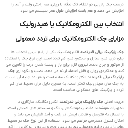
درست جک بازویی دو لنگه، تک لنگه یا ریلی، هم راحتی رفت و آمد را
افزایش می دهد و هم باعث افزایش طول عمر سیستم می شود.
انتخاب بین الکترومکانیک یا هیدرولیک
مزایای جک الکترومکانیک برای تردد معمولی
جک پارکینگ برقی قدرتمند
الکترومکانیک یکی از رایج ترین انتخاب ها
برای درب های منازل و مجتمع های کم تردد است. این نوع جک با استفاده
از موتور و چرخ دنده، نیروی لازم برای باز و بسته شدن درب را تامین می
کند و عملکردی روان و قابل اعتماد ارائه می دهد. نصب و نگهداری
جک
پارکینگ برقی قدرتمند
الکترومکانیک ساده است و هزینه اولیه آن نسبت
به جک های هیدرولیک کمتر است، به همین دلیل برای محیط های کم
تردد و پارکینگ های مسکونی مناسب است.
مزیت اصلی
جک پارکینگ برقی قدرتمند
الکترومکانیک، سازگاری با
تجهیزات هوشمند مانند ریموت کنترل، تگ و سیستم های امنیتی است.
با اتصال به فتوسل و فلاشر، ایمنی در رفت و آمد افزایش می یابد و
امکان کنترل دسترسی فراهم می شود. استفاده از این نوع جک در محیط
های با تردد روزانه معمولی، تجربه تردد راحت و سریع را به کاربران ارائه