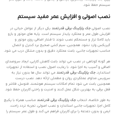
سیستم حفظ شود.
نصب اصولی و افزایش عمر مفید سیستم
نصب اصولی
جک پارکینگ برقی قدرتمند
یکی دیگر از عوامل حیاتی در
افزایش طول عمر و عملکرد پایدار سیستم است. پایه های موتور و بازو
باید کاملا تراز و مستحکم نصب شوند تا فشار اضافی روی موتور و
گیربکس وارد نشود. همچنین، سیم کشی صحیح برد کنترل و اتصال
مناسب تجهیزات جانبی، باعث عملکرد دقیق و بدون مشکل درب می شود.
هر گونه کوتاهی در نصب می تواند باعث کاهش کارایی، ایجاد سروصدای
اضافی و آسیب به اجزا شود. با رعایت اصول نصب و استفاده از تجهیزات
استاندارد،
جک پارکینگ برقی قدرتمند
می تواند سال ها بدون نیاز به
سرویس مداوم، عملکردی روان و مطمئن ارائه دهد. نصب درست
همچنین باعث می شود تمام امکانات سیستم هوشمند، فتوسل، فلاشر و
قفل برقی به بهترین شکل عمل کنند و امنیت و راحتی کاربران حفظ شود.
به طور خلاصه، انتخاب
جک پارکینگ برقی قدرتمند
مناسب همراه با پکیج
کامل اجزا، تجهیزات جانبی استاندارد و نصب اصولی، تجربه تردد راحت،
ایمن و بدون دغدغه را برای کاربران فراهم می کند و طول عمر سیستم را