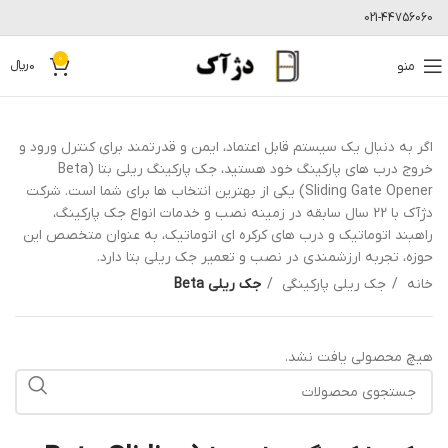
021-44756060
0
منو
0
﷼
اگر به دنبال یک سیستم قابل اعتماد، ایمن و قدرتمند برای کنترل ورود و
خروج درب های پارکینگ خود هستید، جک پارکینگ ریلی بتا (Beta
Sliding Gate Opener) یکی از بهترین انتخاب ها برای شما است. شرکت
دژآک با 22 سال سابقه در زمینه نصب و خدمات انواع جک پارکینگ،
راهبند اتوماتیک و درب های کرکره ای اتوماتیک، به عنوان متخصص این
حوزه، تجربه ارزشمندی در نصب و تعمیر جک ریلی بتا دارد.
خانه
جک ریلی پارکینگی
جک ریلی Beta
هیچ محصولی یافت نشد.