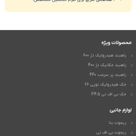
محصولات ویژه
راهبند هیدرولیک دژ 800
راهبند مکانیک دژ 400
راهبند پر سرعت 440
جک هیدرولیک نوپی 66
جک بی اف تی P4.5
لوازم جانبی
ریموت بتا
ریموت بی اف تی