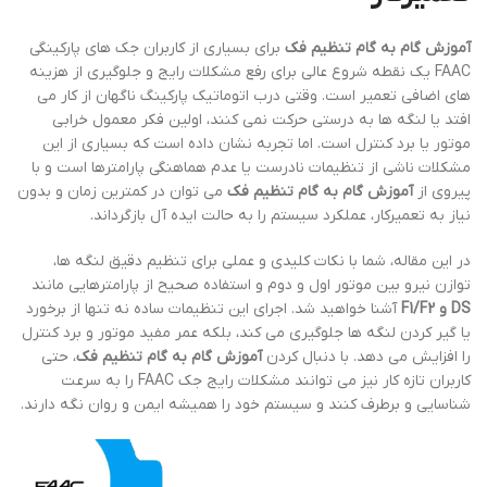
آموزش گام به گام تنظیم فک
برای بسیاری از کاربران جک های پارکینگی
FAAC یک نقطه شروع عالی برای رفع مشکلات رایج و جلوگیری از هزینه
های اضافی تعمیر است. وقتی درب اتوماتیک پارکینگ ناگهان از کار می
افتد یا لنگه ها به درستی حرکت نمی کنند، اولین فکر معمول خرابی
موتور یا برد کنترل است. اما تجربه نشان داده است که بسیاری از این
مشکلات ناشی از تنظیمات نادرست یا عدم هماهنگی پارامترها است و با
پیروی از
آموزش گام به گام تنظیم فک
می توان در کمترین زمان و بدون
نیاز به تعمیرکار، عملکرد سیستم را به حالت ایده آل بازگرداند.
در این مقاله، شما با نکات کلیدی و عملی برای تنظیم دقیق لنگه ها،
توازن نیرو بین موتور اول و دوم و استفاده صحیح از پارامترهایی مانند
DS و F1/F2
آشنا خواهید شد. اجرای این تنظیمات ساده نه تنها از برخورد
یا گیر کردن لنگه ها جلوگیری می کند، بلکه عمر مفید موتور و برد کنترل
را افزایش می دهد. با دنبال کردن
آموزش گام به گام تنظیم فک
، حتی
کاربران تازه کار نیز می توانند مشکلات رایج جک FAAC را به سرعت
شناسایی و برطرف کنند و سیستم خود را همیشه ایمن و روان نگه دارند.