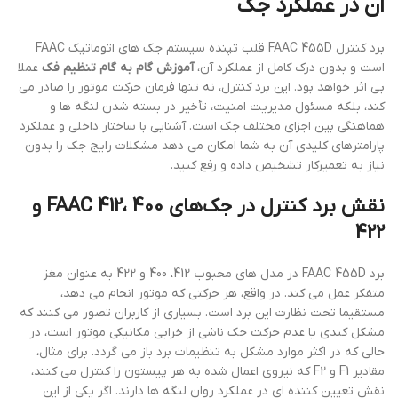
آن در عملکرد جک
برد کنترل FAAC 455D قلب تپنده سیستم جک های اتوماتیک FAAC
است و بدون درک کامل از عملکرد آن،
آموزش گام به گام تنظیم فک
عملا
بی اثر خواهد بود. این برد کنترل، نه تنها فرمان حرکت موتور را صادر می
کند، بلکه مسئول مدیریت امنیت، تأخیر در بسته شدن لنگه ها و
هماهنگی بین اجزای مختلف جک است. آشنایی با ساختار داخلی و عملکرد
پارامترهای کلیدی آن به شما امکان می دهد مشکلات رایج جک را بدون
نیاز به تعمیرکار تشخیص داده و رفع کنید.
نقش برد کنترل در جک‌های FAAC 412، 400 و
422
برد FAAC 455D در مدل های محبوب 412، 400 و 422 به عنوان مغز
متفکر عمل می کند. در واقع، هر حرکتی که موتور انجام می دهد،
مستقیما تحت نظارت این برد است. بسیاری از کاربران تصور می کنند که
مشکل کندی یا عدم حرکت جک ناشی از خرابی مکانیکی موتور است، در
حالی که در اکثر موارد مشکل به تنظیمات برد باز می گردد. برای مثال،
مقادیر F1 و F2 که نیروی اعمال شده به هر پیستون را کنترل می کنند،
نقش تعیین کننده ای در عملکرد روان لنگه ها دارند. اگر یکی از این