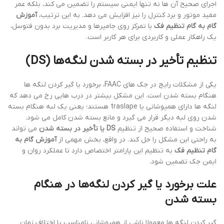
اجرای صحیح آن ها نه تنها ایمنی سیستم را تضمین می کند، بلکه عمر
مفید موتور و برد کنترل را نیز افزایش می دهد. به این ترتیب،
آموزش
گام به گام تنظیم فک
با تمرکز روی جامپرها و مدیریت برد بدون فتوسل،
یک راهکار عملی و کاربردی برای هر کاربر است.
تنظیم تأخیر در بسته شدن لنگه‌ها (DS)
یکی از مشکلات رایج در جک های FAAC، برخورد یا گیر کردن لنگه ها
هنگام بسته شدن است. این مشکل بیشتر در درب هایی رخ می دهد که
لنگه ها دارای همپوشانی یا traslape هستند؛ یعنی یک لبه هنگام بسته
شدن روی لبه دیگر قرار می گیرد و مانع بسته شدن کامل می شود.
شناخت و استفاده صحیح از تنظیم
DS یا تأخیر در بسته شدن
می تواند
به راحتی این مشکل را حل کند. در واقع، بخش مهمی از
آموزش گام به
گام تنظیم فک
به تنظیم این پارامتر اختصاص دارد تا عملکرد روان و
ایمن جک تضمین شود.
علت برخورد یا گیر کردن لنگه‌ها در هنگام
بسته شدن
گیر کردن لنگه ها معمولا ناشی از همپوشانی نامناسب یا اختلاف زمان