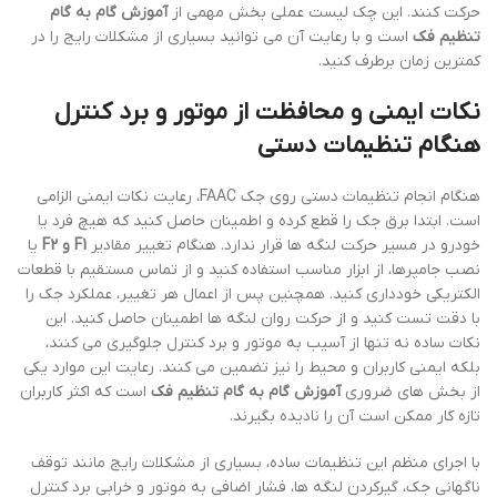
حرکت کنند. این چک لیست عملی بخش مهمی از
آموزش گام به گام
تنظیم فک
است و با رعایت آن می توانید بسیاری از مشکلات رایج را در
کمترین زمان برطرف کنید.
نکات ایمنی و محافظت از موتور و برد کنترل
هنگام تنظیمات دستی
هنگام انجام تنظیمات دستی روی جک FAAC، رعایت نکات ایمنی الزامی
است. ابتدا برق جک را قطع کرده و اطمینان حاصل کنید که هیچ فرد یا
خودرو در مسیر حرکت لنگه ها قرار ندارد. هنگام تغییر مقادیر
F1 و F2
یا
نصب جامپرها، از ابزار مناسب استفاده کنید و از تماس مستقیم با قطعات
الکتریکی خودداری کنید. همچنین پس از اعمال هر تغییر، عملکرد جک را
با دقت تست کنید و از حرکت روان لنگه ها اطمینان حاصل کنید. این
نکات ساده نه تنها از آسیب به موتور و برد کنترل جلوگیری می کنند،
بلکه ایمنی کاربران و محیط را نیز تضمین می کنند. رعایت این موارد یکی
از بخش های ضروری
آموزش گام به گام تنظیم فک
است که اکثر کاربران
تازه کار ممکن است آن را نادیده بگیرند.
با اجرای منظم این تنظیمات ساده، بسیاری از مشکلات رایج مانند توقف
ناگهانی جک، گیرکردن لنگه ها، فشار اضافی به موتور و خرابی برد کنترل