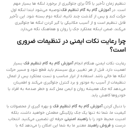
تنظیم زمان تأخیر یا DS برای جلوگیری از برخورد لنگه ها بسیار مهم
است. در
آموزش گام به گام تنظیم فک
توصیه می‌شود ابتدا لنگه اول
حرکت کند و پس از گذشت چند ثانیه، لنگه دوم بسته شود. این تأخیر
قابل تنظیم است و از آسیب مکانیکی یا گیر کردن لنگه ها جلوگیری
می‌کند، ضمن اینکه عملکرد جک را روان و هماهنگ نگه می‌دارد.
چرا رعایت نکات ایمنی در تنظیمات ضروری
است؟
رعایت نکات ایمنی هنگام انجام
آموزش گام به گام تنظیم فک
بسیار
اهمیت دارد. قبل از هر تغییر، برق سیستم باید قطع شود و مسیر حرکت
لنگه ها خالی باشد. استفاده از ابزار مناسب و تست عملکرد پس از اعمال
تنظیمات از آسیب به موتور و برد کنترل جلوگیری می‌کند و اطمینان
می‌دهد که جک همیشه روان و ایمن عمل کند و خطر صدمه به افراد یا
خودروها کاهش یابد.
با دنبال کردن
آموزش گام به گام تنظیم فک
و بهره گیری از محصولات با
کیفیت ما، شما نه تنها یک جک پارکینگی مطمئن خواهید داشت، بلکه
امنیت محیط خود را با
راهبند امنیتی
حرفه ای تضمین می‌کنید. انتخاب
درست و
فروش راهبند
معتبر ما به شما این امکان را می‌دهد که با