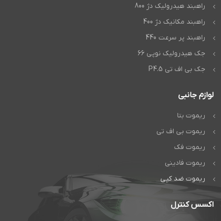
راهبند هیدرولیک دژ 800
راهبند مکانیک دژ 400
راهبند پر سرعت 440
جک هیدرولیک نوپی 66
جک بی اف تی P4.5
لوازم جانبی
ریموت بتا
ریموت بی اف تی
ریموت فک
ریموت فادینی
ریموت ضد کپی
اکسس کنترل