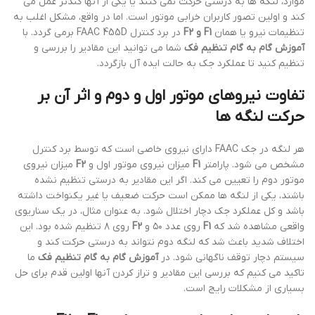
موارد، لنگه ها به درستی حرکت نمی کنند یا یکی از آنها کندتر عمل می
کند و اولین تصور کاربران خرابی موتور است. اما در واقع، مشکل اغلب به
تنظیمات نیرو یا همان
F1 و F2
در برد کنترل FAAC 455D برمی گردد. با
آموزش گام به گام تنظیم فک
شما می توانید این مقادیر را بررسی و
تنظیم کنید تا عملکرد جک به حالت ایده آل بازگردد.
تفاوت نیروهای موتور اول و دوم و اثر آن بر
حرکت لنگه ها
هر لنگه در جک FAAC دارای نیروی خاصی است که توسط برد کنترل
مشخص می شود. پارامتر
F1
میزان نیروی موتور اول و
F2
میزان نیروی
موتور دوم را تعیین می کند. اگر این مقادیر به درستی تنظیم نشده
باشند، یکی از لنگه ها ممکن است حرکت ضعیف یا غیر یکنواخت داشته
باشد و کل عملکرد جک دچار اختلال شود. به عنوان مثال، در یک سناریوی
واقعی مشاهده شد که
F1
روی عدد ۵۰ و
F2
روی ۸ تنظیم شده بود. این
اختلاف شدید باعث شد که لنگه دوم نتواند به درستی حرکت کند و
سیستم دچار توقف ناگهانی شود. در
آموزش گام به گام تنظیم فک
ما
تاکید می کنیم که بررسی این مقادیر و تراز کردن آنها اولین قدم برای حل
بسیاری از مشکلات رایج است.