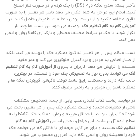
تأخیر بسته شدن لنگه دوم (DS) را چک کرده و در صورت نیاز اصلاح
کنید. انجام این مراحل به شما امکان می دهد تاثیر هر تغییر را به صورت
دقیق مشاهده کنید و از درست بودن تنظیمات اطمینان حاصل کنید. در
آموزش گام به گام تنظیم فک
توصیه می شود این تست ها چند بار
تکرار شوند تا جک در شرایط مختلف محیطی و بارگذاری کاملا روان و ایمن
عمل کند.
تست منظم پس از هر تغییر نه تنها عملکرد جک را بهینه می کند، بلکه
از فشار اضافی به موتور و برد کنترل جلوگیری می کند و عمر مفید
سیستم را افزایش می دهد. کاربران با پیروی از
آموزش گام به گام تنظیم
فک
می توانند بدون نیاز به تعمیرکار، جک خود را همیشه در بهترین
حالت نگه دارند و مشکلات رایج مانند توقف ناگهانی، گیرکردن لنگه ها و
عملکرد نامتوازن موتور را به راحتی برطرف کنند.
در نهایت، رعایت نکات کلیدی عیب یابی، از جمله تشخیص مشکلات
ناشی از تنظیمات اشتباه و تست عملکرد جک پس از هر تغییر، باعث می
شود که کاربران بتوانند با حداقل هزینه و زمان، عملکرد جک FAAC را به
سطح ایده آل برسانند. این مراحل، بخش اساسی
آموزش گام به گام
تنظیم فک
هستند و برای هر کاربر حرفه ای یا خانگی که می خواهد جک
خود را همیشه روان و ایمن نگه دارد، ضروری محسوب می شوند.