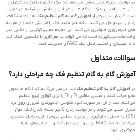
در نهایت، تجربه عملی نشان می دهد که درک دقیق عملکرد برد کنترل و
تاثیر هر پارامتر بر حرکت لنگه ها، از هر ابزار یا دانش پیشرفته ای موثرتر
است. کاربران با پیروی از
آموزش گام به گام تنظیم فک
نه تنها مشکلات
رایج را سریع حل می کنند، بلکه عمر مفید جک را افزایش داده و از هزینه
های غیرضروری جلوگیری می کنند. این تجربه عملی، ترکیبی از دانش فنی
و اقدامات پیشگیرانه است که می تواند به هر کاربر یا تکنسین کمک کند
تا با اطمینان و امنیت کامل جک FAAC را مدیریت کند.
سوالات متداول
آموزش گام به گام تنظیم فک چه مراحلی دارد؟
در
آموزش گام به گام تنظیم فک
ابتدا بررسی می‌کنیم که لنگه ها بدون
مانع حرکت کنند و سپس مقادیر F1 و F2 را برای توازن نیرو تنظیم
می‌کنیم. بعد از آن، در صورت نبود فتوسل، جامپرهای ضروری روی برد
کنترل نصب می‌شوند و در نهایت زمان تأخیر بسته شدن لنگه دوم
(DS) به منظور جلوگیری از برخورد تنظیم می‌شود. این مراحل تضمین
می‌کنند که جک FAAC روان و ایمن عمل کند و از خرابی‌های رایج
جلوگیری شود.