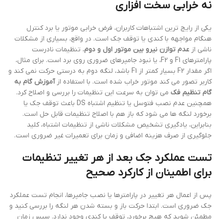
نه خرابی سخت افزاری
یکی از رایج ترین اشتباهات کاربران، فرض خرابی موتور یا برد کنترل
هنگام مواجهه با کندی یا توقف جک است. در واقع، بسیاری از مشکلات
ناشی از
عدم توازن نیرو بین موتور اول و دوم
، تنظیمات نادرست
پارامترهای F1 و F2، یا نبود جامپرهای ضروری روی برد است. برای مثال،
اگر مقدار F2 بسیار کمتر از F1 باشد، لنگه دوم به درستی حرکت نمی کند و
کاربر تصور می کند موتور خراب شده است. با استفاده از
آموزش گام به
گام تنظیم فک
می توان به سرعت این تنظیمات را بررسی و اصلاح کرد.
همچنین عدم نصب فتوسل یا تنظیم اشتباه DS باعث توقف جک یا
برخورد لنگه ها می شود که باز هم با اصلاح تنظیمات قابل حل است.
بنابراین، یادگیری تشخیص مشکلات ناشی از تنظیمات اشتباه، کلید
جلوگیری از صرف هزینه اضافی و زمان برای تعمیرات غیر ضروری است.
تست عملکرد جک بعد از هر تغییر تنظیمات
برای اطمینان از کارکرد صحیح
پس از اعمال هر تغییر در پارامترها یا نصب جامپرها، انجام تست عملکرد
جک ضروری است. ابتدا حرکت باز و بسته شدن هر لنگه را بررسی کنید و
مطمئن شوید که هیچ برخورد، توقف یا کندی وجود ندارد. سپس زمان