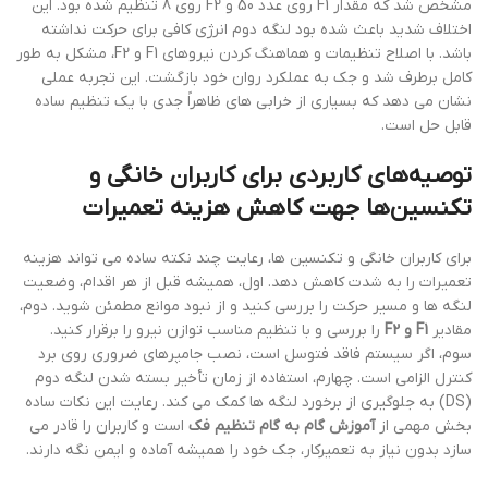
مشخص شد که مقدار F1 روی عدد 50 و F2 روی 8 تنظیم شده بود. این
اختلاف شدید باعث شده بود لنگه دوم انرژی کافی برای حرکت نداشته
باشد. با اصلاح تنظیمات و هماهنگ کردن نیروهای F1 و F2، مشکل به طور
کامل برطرف شد و جک به عملکرد روان خود بازگشت. این تجربه عملی
نشان می دهد که بسیاری از خرابی های ظاهراً جدی با یک تنظیم ساده
قابل حل است.
توصیه‌های کاربردی برای کاربران خانگی و
تکنسین‌ها جهت کاهش هزینه تعمیرات
برای کاربران خانگی و تکنسین ها، رعایت چند نکته ساده می تواند هزینه
تعمیرات را به شدت کاهش دهد. اول، همیشه قبل از هر اقدام، وضعیت
لنگه ها و مسیر حرکت را بررسی کنید و از نبود موانع مطمئن شوید. دوم،
مقادیر
F1 و F2
را بررسی و با تنظیم مناسب توازن نیرو را برقرار کنید.
سوم، اگر سیستم فاقد فتوسل است، نصب جامپرهای ضروری روی برد
کنترل الزامی است. چهارم، استفاده از زمان تأخیر بسته شدن لنگه دوم
(DS) به جلوگیری از برخورد لنگه ها کمک می کند. رعایت این نکات ساده
بخش مهمی از
آموزش گام به گام تنظیم فک
است و کاربران را قادر می
سازد بدون نیاز به تعمیرکار، جک خود را همیشه آماده و ایمن نگه دارند.