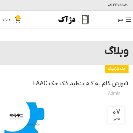
021-44756060
0
منو
0
﷼
وبلاگ
جک پارکینگ
آموزش گام به گام تنظیم فک جک FAAC
Admin
07
اکتبر