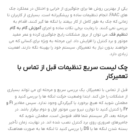
یکی از بهترین روش ها برای جلوگیری از خرابی و اختلال در عملکرد جک
های FAAC، انجام تنظیمات ساده و پیشگیرانه است. بسیاری از کاربران تا
زمانی که جک به طور کامل از کار بیفتد یا لنگه ها گیر کنند، اقدام به
بررسی نمی کنند. با رعایت برخی نکات ساده و اجرای
آموزش گام به گام
تنظیم فک
، می توان از بروز مشکلات رایج جلوگیری کرده و عمر مفید
موتور و برد کنترل را افزایش داد. این مرحله به ویژه برای کسانی که می
خواهند بدون نیاز به تعمیرکار، سیستم خود را بهینه نگه دارند، اهمیت
زیادی دارد.
چک لیست سریع تنظیمات قبل از تماس با
تعمیرکار
قبل از تماس با تعمیرکار، یک بررسی سریع و مرحله ای می تواند بسیاری
از مشکلات را حل کند. ابتدا وضعیت حرکت لنگه ها را بررسی کنید و
مطمئن شوید که هیچ برخورد یا گیرکردگی وجود ندارد. سپس مقادیر
F1 و
F2
را کنترل کنید تا توازن نیرو بین موتور اول و دوم برقرار باشد. در
مرحله بعد، اگر سیستم شما فاقد فتوسل است، مطمئن شوید که
جامپرهای ضروری روی برد کنترل نصب شده اند. در نهایت، زمان تأخیر
بسته شدن لنگه ها یا
DS
را بررسی کنید تا لنگه ها به صورت هماهنگ