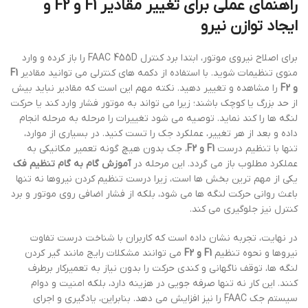
راهنمای عملی برای تغییر مقادیر F1 و F2 و
ایجاد توازن نیرو
برای اصلاح نیروی موتور، ابتدا برد کنترل FAAC 455D را باز کرده و وارد
منوی تنظیمات شوید. با استفاده از دکمه های کنترلی می توانید مقادیر
F1
و F2
را مشاهده و تغییر دهید. نکته مهم این است که مقادیر نباید بیش
از حد بزرگ یا کوچک باشند؛ زیرا می تواند به موتور فشار وارد کند یا حرکت
لنگه ها را کند نماید. توصیه می شود تغییرات را مرحله به مرحله انجام
داده و بعد از هر تغییر، عملکرد جک را تست کنید. در بسیاری از موارد،
تنها با تنظیم درست
F1 و F2
، جک بدون هیچ گونه تعمیر مکانیکی به
عملکرد مطلوب باز می گردد. این مرحله در
آموزش گام به گام تنظیم فک
یکی از مهم ترین بخش ها است، زیرا درست تنظیم کردن نیروها نه تنها
باعث روانی حرکت لنگه ها می شود، بلکه از فشار اضافی روی موتور و برد
کنترل نیز جلوگیری می کند.
در نهایت، تجربه نشان داده است که کاربران با شناخت درست تفاوت
نیروها و نحوه تنظیم
F1 و F2
می توانند مشکلات رایج مانند گیر کردن
لنگه ها، توقف ناگهانی و کندی حرکت را بدون نیاز به تعمیرکار برطرف
کنند. این کار نه تنها صرفه جویی در هزینه دارد، بلکه امنیت و دوام
سیستم جک FAAC را نیز افزایش می دهد. بنابراین، یادگیری و اجرای