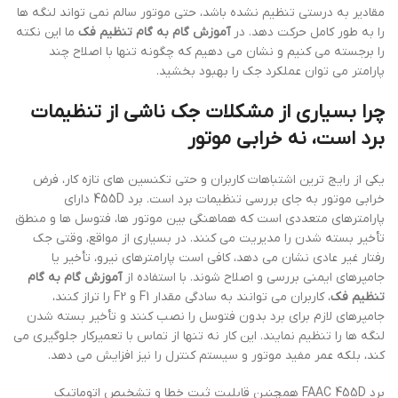
مقادیر به درستی تنظیم نشده باشد، حتی موتور سالم نمی تواند لنگه ها
را به طور کامل حرکت دهد. در
آموزش گام به گام تنظیم فک
ما این نکته
را برجسته می کنیم و نشان می دهیم که چگونه تنها با اصلاح چند
پارامتر می توان عملکرد جک را بهبود بخشید.
چرا بسیاری از مشکلات جک ناشی از تنظیمات
برد است، نه خرابی موتور
یکی از رایج ترین اشتباهات کاربران و حتی تکنسین های تازه کار، فرض
خرابی موتور به جای بررسی تنظیمات برد است. برد 455D دارای
پارامترهای متعددی است که هماهنگی بین موتور ها، فتوسل ها و منطق
تأخیر بسته شدن را مدیریت می کنند. در بسیاری از مواقع، وقتی جک
رفتار غیر عادی نشان می دهد، کافی است پارامترهای نیرو، تأخیر یا
جامپرهای ایمنی بررسی و اصلاح شوند. با استفاده از
آموزش گام به گام
تنظیم فک
، کاربران می توانند به سادگی مقدار F1 و F2 را تراز کنند،
جامپرهای لازم برای برد بدون فتوسل را نصب کنند و تأخیر بسته شدن
لنگه ها را تنظیم نمایند. این کار نه تنها از تماس با تعمیرکار جلوگیری می
کند، بلکه عمر مفید موتور و سیستم کنترل را نیز افزایش می دهد.
برد FAAC 455D همچنین قابلیت ثبت خطا و تشخیص اتوماتیک