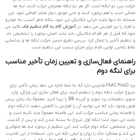
حرکت بین دو لنگه است. اگر هر دو لنگه همزمان حرکت کنند، لبه ها
ممکن است با هم برخورد کنند و حتی موتور دچار فشار اضافی شود. این
مسئله نه تنها باعث خرابی مکانیکی می شود، بلکه خطر آسیب به خودرو
یا افراد را نیز افزایش می دهد. در
آموزش گام به گام تنظیم فک
تاکید می
شود که قبل از هر اقدام مکانیکی، باید علت اصلی برخورد را تشخیص داد
و تنظیم تأخیر را اعمال کرد. بررسی دقیق مسیر حرکت لنگه ها و شناسایی
نقاط تماس، اولین قدم برای اجرای درست این تنظیم است.
راهنمای فعال‌سازی و تعیین زمان تأخیر مناسب
برای لنگه دوم
برد FAAC 455D قابلیتی دارد که به شما اجازه می دهد زمان تأخیر برای
شروع حرکت لنگه دوم را تنظیم کنید. برای فعال سازی این ویژگی، وارد
منوی تنظیمات برد شوید و گزینه
DS
را پیدا کنید. معمولاً یک زمان پیش
فرض وجود دارد که می توانید آن را افزایش یا کاهش دهید تا لنگه دوم
با فاصله زمانی مناسب حرکت کند. این فاصله معمولاً چند ثانیه است و
باعث می شود ابتدا لنگه اول شروع به بسته شدن کند و پس از گذشت
زمان مشخص، لنگه دوم حرکت کند. این تنظیم از برخورد لبه ها جلوگیری
می کند و عملکرد جک را روان و ایمن نگه می دارد. استفاده از این قابلیت