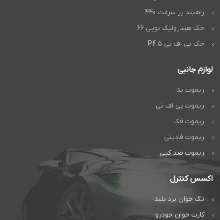
راهبند پر سرعت 440
جک هیدرولیک نوپی 66
جک بی اف تی P4.5
لوازم جانبی
ریموت بتا
ریموت بی اف تی
ریموت فک
ریموت فادینی
ریموت ضد کپی
اکسس کنترل
تگ خوان برد بلند
کارت خوان خودرو