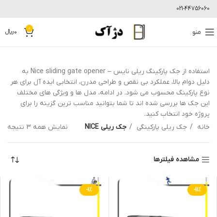
021-44756060
0
منو
0
﷼
استفاده از جک پارکینگ ریلی نایس – Nice sliding gate opener به
دلیل دوام بالا، عملکرد بی نقص و طراحی مدرن، انتخابی ایده آل برای هر
نوع پارکینگ محسوب می شود. در ادامه، مدل ها و ویژگی های مختلف
این جک ها بررسی شده اند تا شما بتوانید مناسب ترین گزینه را برای
پروژه خود انتخاب کنید.
خانه
جک ریلی پارکینگی
جک ریلی NICE
نمایش همه 3 نتیجه
مشاهده فیلترها
-1%
-11%