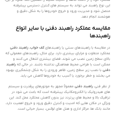
این نوع راهبند می تواند به سیستم های کنترل دسترسی پیشرفته
متصل شود و مدیریت ورود و خروج خودروها را به شکل دقیق و
هوشمند انجام دهد.
مقایسه عملکرد راهبند دفنی با سایر انواع
راهبندها
در مقایسه با راهبندهای سنتی یا راهبندهای
کف خواب
،
راهبند دفنی
عملکرد متفاوت و مزایای بیشتری دارد. برای مثال، راهبندهای معمولی که
بالای سطح زمین نصب می شوند، فضای بیشتری اشغال می کنند و
ممکن است با طراحی محیط هماهنگی نداشته باشند. در حالی که
راهبند
دفنی
با نصب زیر سطح زمین، ظاهر ورودی را به شکل چشمگیری بهبود
می بخشد و خطر برخورد یا آسیب به خودروها کاهش می یابد.
از نظر فنی،
راهبند دفنی
معمولاً مجهز به موتورهای پرقدرت و سیستم
های هیدرولیک یا الکترومکانیک پیشرفته است که باعث می شود در
ترافیک بالا و محیط های پرتردد نیز بدون کاهش عملکرد عمل کند. این
ویژگی در مکان هایی که امنیت و کنترل دقیق ورود و خروج اهمیت دارد،
مانند بانک ها، مراکز اداری و هتل های لوکس، بسیار حیاتی است.