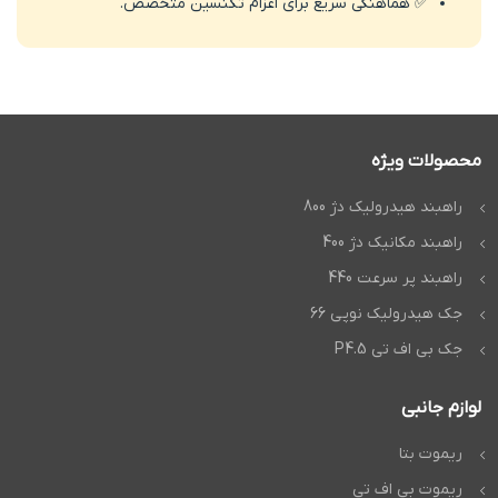
✅ هماهنگی سریع برای اعزام تکنسین متخصص.
محصولات ویژه
راهبند هیدرولیک دژ 800
راهبند مکانیک دژ 400
راهبند پر سرعت 440
جک هیدرولیک نوپی 66
جک بی اف تی P4.5
لوازم جانبی
ریموت بتا
ریموت بی اف تی