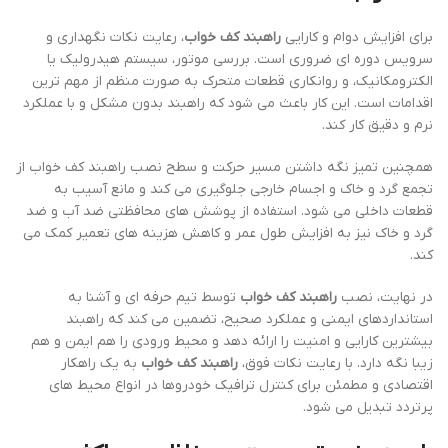
برای افزایش دوام و کارایی
راهبند کف خواب
، رعایت نکات نگهداری و
سرویس دوره ای ضروری است. بررسی موتور، سیستم هیدرولیک یا
الکترومکانیک، و روانکاری قطعات متحرک به صورت منظم از مهم ترین
اقدامات است. این کار باعث می شود که راهبند بدون مشکل و با عملکرد
نرم و دقیق کار کند.
همچنین تمیز نگه داشتن مسیر حرکت و سطح نصب راهبند کف خواب از
تجمع گرد و خاک و اجسام خارجی جلوگیری می کند و مانع آسیب به
قطعات داخلی می شود. استفاده از پوشش های محافظتی ضد آب و ضد
گرد و خاک نیز به افزایش طول عمر و کاهش هزینه های تعمیر کمک می
کند.
در نهایت، نصب
راهبند کف خواب
توسط تیم حرفه ای و آشنا به
استانداردهای ایمنی و عملکرد صحیح، تضمین می کند که راهبند
بیشترین کارایی و امنیت را ارائه دهد و محیط ورودی را هم ایمن و هم
زیبا نگه دارد. با رعایت نکات فوق،
راهبند کف خواب
به یک راهکار
اقتصادی و مطمئن برای کنترل ترافیک خودروها در انواع محیط های
پرتردد تبدیل می شود.