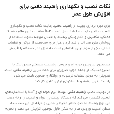
نکات نصب و نگهداری راهبند دفنی برای
افزایش طول عمر
برای بهره برداری بهینه از
راهبند دفنی
، رعایت نکات نصب و نگهداری
اهمیت بالایی دارد. ابتدا باید محل نصب کاملاً صاف و بدون مانع باشد تا
عملکرد مکانیکی و الکترونیکی راهبند با اختلال مواجه نشود. استفاده از
پوشش های ضد آب و ضد گرد و غبار برای محافظت از موتور و قطعات
داخلی، یکی از مهم ترین اقداماتی است که طول عمر دستگاه را افزایش
می دهد.
همچنین، سرویس دوره ای و بررسی وضعیت سیستم هیدرولیک یا
الکترومکانیک، از جمله موارد ضروری برای حفظ کارایی
راهبند دفنی
است.
تعویض به موقع قطعات فرسوده و روانکاری صحیح باعث می شود
راهبند بدون وقفه و با عملکردی نرم و دقیق کار کند.
در نهایت، نصب
راهبند دفنی
توسط تیم حرفه ای و آشنا با استانداردهای
ایمنی، تضمین می کند که دستگاه بیشترین دوام و امنیت را ارائه دهد.
این نوع راهبند نه تنها ظاهر محیط را مدرن و حرفه ای می کند، بلکه
سطح امنیت ورودی ها را به شکل قابل توجهی افزایش می دهد و تجربه