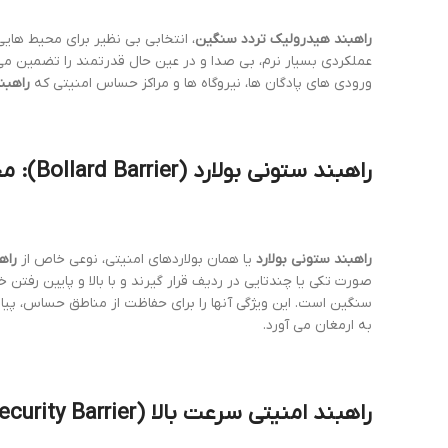
راهبند هیدرولیک تردد سنگین
، انتخابی بی نظیر برای محیط هایی
عملکردی بسیار نرم، بی صدا و در عین حال قدرتمند را تضمین می ک
ورودی های پادگان ها، نیروگاه ها و مراکز حساس امنیتی که
راهبند
راهبند ستونی بولارد
(
Bollard Barrier
): م
راهبند ستونی بولارد
یا همان بولاردهای امنیتی، نوعی خاص از
راه
صورت تکی یا چندتایی در ردیف قرار گیرند و با بالا و پایین رفتن 
سنگین است. این ویژگی آنها را برای حفاظت از مناطق حساس، پیا
به ارمغان می آورد.
راهبند امنیتی سرعت بالا
(
curity Barrier