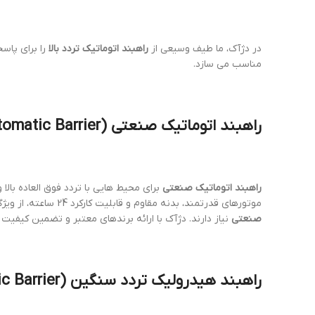
در دژآک، ما طیف وسیعی از
راهبند اتوماتیک تردد بالا
را برای پاسخ
مناسب می سازد.
راهبند اتوماتیک صنعتی
(
tomatic Barrier
راهبند اتوماتیک صنعتی
برای محیط هایی با تردد فوق العاده بالا 
موتورهای قدرتمند، بدنه مقاوم و قابلیت کارکرد 24 ساعته، از ویژگی های بارز این نوع راهبندهاست. کارخانه ها، گمرکات، بنادر و پایانه های حمل و نقل، نمونه هایی از مکان هایی هستند که به
صنعتی
نیاز دارند. دژآک با ارائه برندهای معتبر و تضمین کیفی
راهبند هیدرولیک تردد سنگین
(
c Barrier