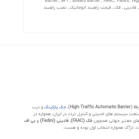
Barrier
,
BFT
,
Bollard Barrier
,
FAAC
,
Fadini
,
Hig
,
فادینی
,
فک
,
قیمت راهبند اتوماتیک
,
نصب راهبند
لا
(
High-Traffic Automatic Barrier
)،
جک پارکینگ
و درب
صنعت سیستم های امنیتی و کنترل تردد در ایران، همواره در
رندهای معتبر جهانی همچون
فک (FAAC)
،
فادینی (Fadini)
و
بی اف
د، دژآک همواره انتخاب اول بوده و هست.