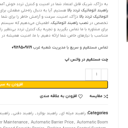
به دژآک، شریک قابل اعتماد شما در امنیت و کنترل تردد خوش آمدید! با 22 سال تجربه، ما متخصص نصب و خد
راهبند اتوماتیک تردد بالا
هستیم. آیا به دنبال راه‌حلی مطمئن بر
اتوماتیک تردد بالا
دژآک، امنیت، سرعت و آرامش خاطر را برای شما به 
تخصص در
نصب راهبند اتوماتیک
، اطمینان می‌دهیم که سیستم شم
برای مشاوره با ما تماس بگیرید و تجربه یک کنترل تردد بی‌نظیر را ب
متناسب با نیازهای خاص شما ارائه دهیم. با ما، امنیت همیشه د
تماس مستقیم و سریع با مدیریت شعبه غرب
09128509719
چت مستقیم در واتس اپ
افزودن به سبد
مقایسه
افزودن به علاقه مندی
Categories:
راهبند میله ای
,
راهبند بولارد
,
راهبند دفنی
,
راهبند
er Maintenance
,
Automatic Barrier Price
,
Automatic Boom