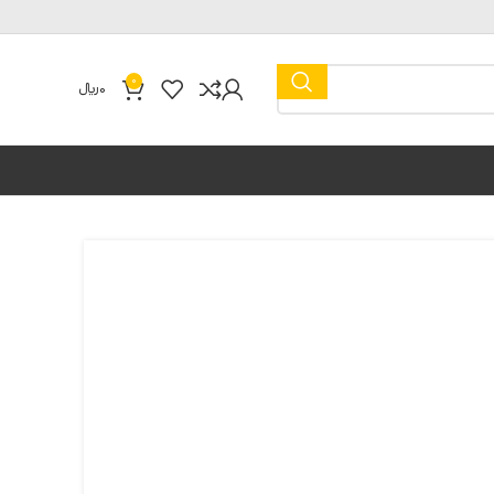
0
0
﷼