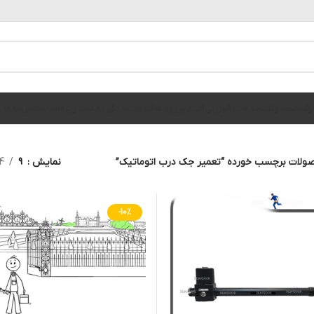
الوگ محصولات
خدمات فوریتی
فیلم پروژه ها
قطعات یدکی
خدمات ویژه
اخبار
تماس با ما
ولات برچسب خورده “تعمیر جک درب اتوماتیک”
نمایش
9
4
-10%