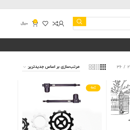
0
0
﷼
36
2
-10%