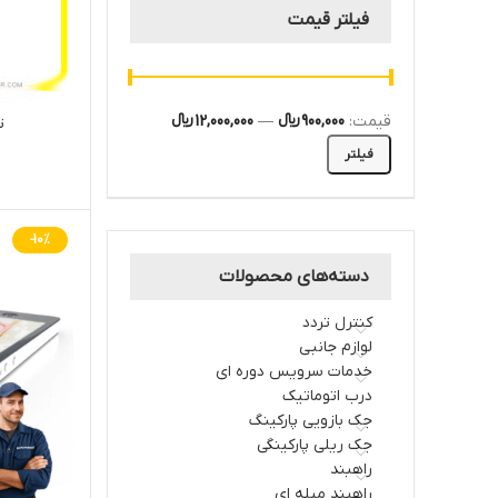
فیلتر قیمت
قیمت:
900,000 ﷼
—
12,000,000 ﷼
ت
فیلتر
-10%
دسته‌های محصولات
کنترل تردد
لوازم جانبی
خدمات سرویس دوره ای
درب اتوماتیک
جک بازویی پارکینگ
جک ریلی پارکینگی
راهبند
راهبند میله ای