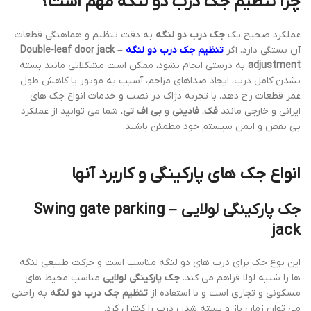
چرا تنظیم جک درب دو لنگه مهم است؟
عملکرد صحیح یک
جک درب دو لنگه
به دقت تنظیم و هماهنگی قطعات
آن بستگی دارد. اگر
تنظیم جک درب دو لنگه
– Double-leaf door jack
adjustment
به درستی انجام نشود، ممکن است مشکلاتی مانند بسته
نشدن کامل درب، ایجاد صداهای مزاحم، آسیب به موتور یا کاهش طول
عمر قطعات رخ دهد. با تجربه دژاک در نصب و خدمات انواع جک های
ایرانی و خارجی مانند
فک
،
فادینی
و
بی اف تی
، شما می توانید از عملکرد
بی نقص و ایمن سیستم خود مطمئن باشید.
انواع جک های پارکینگی و کاربرد آنها
جک پارکینگی لولایی – Swing gate parking
jack
این نوع جک برای درب های دو لنگه مناسب است و حرکت طبیعی لنگه
ها را شبیه لولا فراهم می کند.
جک پارکینگی لولایی
مناسب محیط های
مسکونی و تجاری است و با استفاده از
تنظیم جک درب دو لنگه
به راحتی
می توان زمان باز و بسته شدن درب را کنترل کرد.