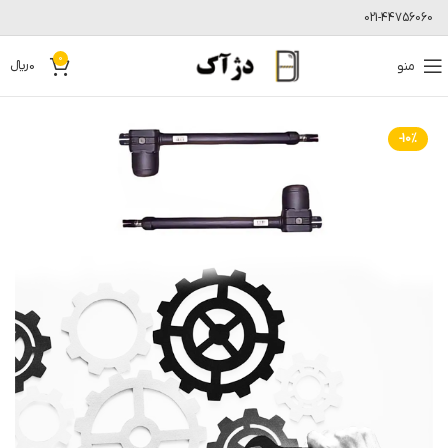
021-44756060
0
منو
0
﷼
-10%