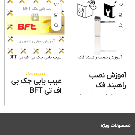
آموزش نصب راهبند فک
عیب یابی جک بی اف تی BFT
آموزش نصب
1,000,000
﷼
عیب یابی جک بی
راهبند فک
اف تی BFT
آیا به دنبال راه حلی مطمئن برای
کنترل تردد و افزایش امنیت
اگر درب شما دچار اختلال شده و به
هستید؟ شرکت دژآک با ۲۲ سال
عیب یابی جک بی اف تی BFT
نیاز
سابقه درخشان، همراه شماست! ما
دارید، دژآک با تجربه فراوان و
با افتخار، متخصص
آموزش نصب
دسترسی به قطعات اصلی، مشکل
راهبند فک
و ارائه دهنده خدمات
را دقیق و سریع رفع می کند. ما از
کامل
نصب راهبند فک
هستیم.
بررسی ایمنی و مکانیک تا تست
محصولات ویژه
راهبندهای FAAC، انتخابی
الکتریکال را مرحله به مرحله انجام
هوشمندانه برای پارکینگ ها،
می دهیم؛ از تشخیص
خطاهای
مجتمع های مسکونی و تجاری
جک BFT
روی نمایشگر برد تا