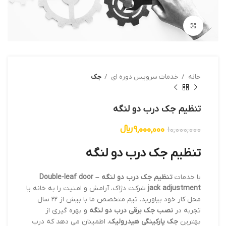
بزرگنمایی تصویر
خانه
خدمات سرویس دوره ای
جک
تنظیم جک درب دو لنگه
9,000,000
﷼
10,000,000
تنظیم جک درب دو لنگه
با خدمات
تنظیم جک درب دو لنگه – Double-leaf door
jack adjustment
شرکت دژاک، آرامش و امنیت را به خانه یا
محل کار خود بیاورید. تیم متخصص ما با بیش از ۲۲ سال
تجربه در
نصب جک برقی درب دو لنگه
و بهره گیری از
بهترین
جک پارکینگی هیدرولیک
، اطمینان می دهد که درب