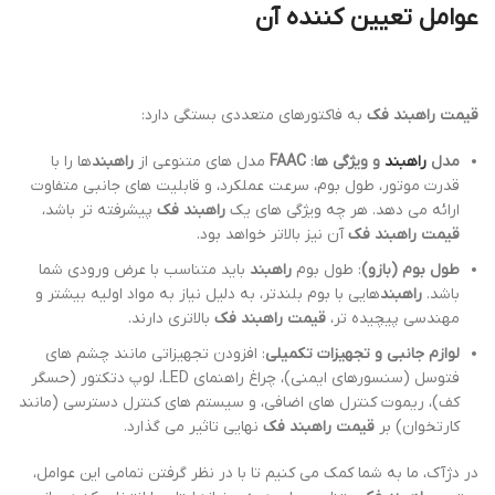
عوامل تعیین کننده آن
قیمت راهبند فک
به فاکتورهای متعددی بستگی دارد:
مدل
راهبند
و ویژگی ها
:
FAAC
مدل های متنوعی از
راهبند
ها را با
قدرت موتور، طول بوم، سرعت عملکرد، و قابلیت های جانبی متفاوت
ارائه می دهد. هر چه ویژگی های یک
راهبند فک
پیشرفته تر باشد،
قیمت راهبند فک
آن نیز بالاتر خواهد بود.
طول بوم (بازو)
: طول بوم
راهبند
باید متناسب با عرض ورودی شما
باشد.
راهبند
هایی با بوم بلندتر، به دلیل نیاز به مواد اولیه بیشتر و
مهندسی پیچیده تر،
قیمت راهبند فک
بالاتری دارند.
لوازم جانبی و تجهیزات تکمیلی
: افزودن تجهیزاتی مانند چشم های
فتوسل (سنسورهای ایمنی)، چراغ راهنمای LED، لوپ دتکتور (حسگر
کف)، ریموت کنترل های اضافی، و سیستم های کنترل دسترسی (مانند
کارتخوان) بر
قیمت راهبند فک
نهایی تاثیر می گذارد.
در دژآک، ما به شما کمک می کنیم تا با در نظر گرفتن تمامی این عوامل،