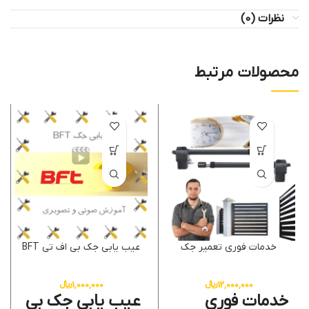
نظرات (0)
محصولات مرتبط
خدمات فوری تعمیر جک
عیب یابی جک بی اف تی BFT
12,000,000
﷼
1,000,000
﷼
خدمات فوری
عیب یابی جک بی