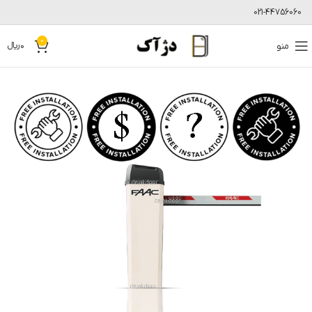
021-44756060
0
منو
0
﷼