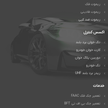
+
شعبه غرب
09128509719
با
جواب
ریموت فک
کارشناسان دژآک تماس بگیرید و از
خدمات خدمات فوری تعمیر جک
بهره ببرید
ریموت فادینی
چت مستقیم در واتس
است
اپ
ریموت ضد کپی
راهبند و درب
اتوماتیک دژآک
اکسس کنترل
تماس بگیرید:
تگ خوان برد بلند
تماس مستقیم
کارت خوان خودرو
گفتگوی آنلاین:
دوربین پلاک خوان
واتس‌اپ
تگ خودرو
ریدر برد بلند UHF
خدمات
تعمیر جک فک FAAC
تعمیر جک بی اف تی BFT