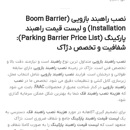
نصب راهبند بازویی (Boom Barrier
Installation)
و
لیست قیمت راهبند
پارکینگ (Parking Barrier Price List)
:
شفافیت و تخصص دژآک
نصب راهبند بازویی
متداول ترین نوع
راهبند
است و نیازمند دقت بالا و
تخصص فنی است. دژآک در زمینه
نصب راهبند بازویی
دارای سابقه
طولانی و درخشان است. فرایند
نصب راهبند بازویی
شامل انتخاب محل،
زیرسازی، کابل کشی و تنظیمات دقیق می شود. تخصص ما در
نصب
راهبند بازویی
در کنار شناخت عمیق از محصولات
FAAC
، باعث می شود
که
هزینه نصب راهبند فک
شما به بهترین شکل ممکن سرمایه گذاری
شود.
برای تصمیم گیری آگاهانه در مورد
هزینه نصب راهبند فک
، دسترسی به
یک
لیست قیمت راهبند پارکینگ
جامع و شفاف ضروری است. دژآک
متعهد است که
لیست قیمت راهبند پارکینگ
را به صورت کاملا شفاف و