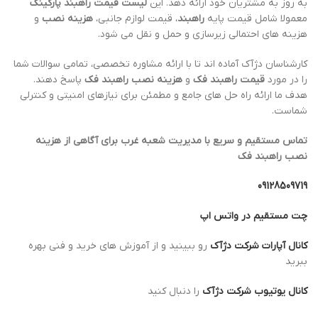
به روز به مشتریان خود ارائه دهد. این
لیست قیمت راهبند پارکینگ
معمولا شامل قیمت پایه
راهبند
، قیمت لوازم جانبی،
هزینه نصب
و
هزینه های احتمالی زیرسازی و حمل و نقل می شود.
کارشناسان دژآک آماده اند تا با ارائه مشاوره تخصصی، تمامی سوالات شما
را در مورد
قیمت راهبند فک
و
هزینه نصب راهبند فک
پاسخ دهند.
هدف ما ارائه راه حل های جامع و مطمئن برای نیازهای امنیتی و کنترلی
شماست.
تماس مستقیم و سریع با مدیریت شعبه غرب برای آگاهی از
هزینه
نصب راهبند فک
09128509719
چت مستقیم در واتس اپ
کانال آپارات شرکت دژآک
رو ببینید و از آموزش های خرید و فنی بهره
ببرید
کانال یوتیوب شرکت دژآک
را دنبال کنید