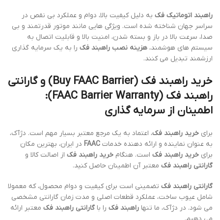
راهبند اتوماتیک فک
به دلیل کیفیت بالا، دوام و عملکرد بی نقص در
سراسر جهان شناخته شده است. ویژگی هایی مانند موتور قدرتمند و بی
صدا، سرعت بالا در باز و بسته شدن، امنیت بالا و قابلیت اتصال به
سیستم های هوشمند،
هزینه نصب راهبند فک
را به یک سرمایه گذاری
ارزشمند تبدیل می کنند.
خرید راهبند فک (Buy FAAC Barrier)
و
گارانتی
راهبند فک (FAAC Barrier Warranty)
:
اطمینان از سرمایه گذاری
برای
خرید راهبند فک
، اعتماد به یک مرجع معتبر بسیار مهم است. دژآک،
به عنوان نماینده و ارائه دهنده خدمات
FAAC
در ایران، بهترین مکان
برای
خرید راهبند فک
است. هنگام
خرید راهبند فک
از اصالت کالا و
گارانتی راهبند فک
معتبر آن اطمینان حاصل کنید.
گارانتی راهبند فک
تضمینی است برای کیفیت و دوام محصول، که معمولا
شامل عیوب ساخت، عملکرد قطعات اصلی و مدت زمان گارانتی مشخصی
می شود. در دژآک، ما تنها
راهبند فک
را با
گارانتی راهبند فک
معتبر ارائه
می دهیم.