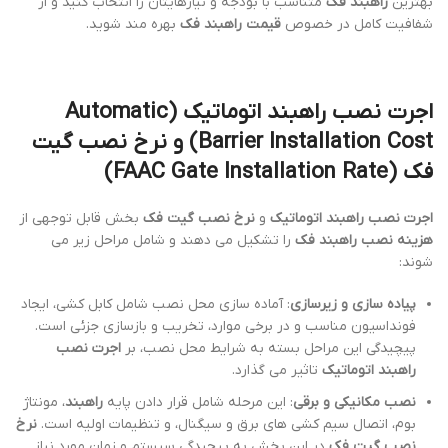
بهترین
راهبند فک
متناسب با بودجه و نیازهایتان را انتخاب کنید و از
شفافیت کامل در خصوص
قیمت راهبند فک
بهره مند شوید.
اجرت نصب راهبند اتوماتیک (Automatic
Barrier Installation Cost)
و
نرخ نصب گیت
فک (FAAC Gate Installation Rate)
اجرت نصب راهبند اتوماتیک
و
نرخ نصب گیت فک
بخش قابل توجهی از
هزینه نصب راهبند فک
را تشکیل می دهند و شامل مراحل زیر می
شوند:
پیاده سازی و زیرسازی
: آماده سازی محل نصب شامل کابل کشی، ایجاد
فونداسیون مناسب و در برخی موارد، تخریب و بازسازی جزئی است.
پیچیدگی این مراحل بسته به شرایط محل نصب، بر
اجرت نصب
راهبند اتوماتیک
تاثیر می گذارد.
نصب مکانیکی و برقی
: این مرحله شامل قرار دادن پایه
راهبند
، مونتاژ
بوم، اتصال سیم کشی های برق و سیگنال، و تنظیمات اولیه است.
نرخ
نصب گیت فک
در این بخش به پیچیدگی سیستم و زمان مورد نیاز