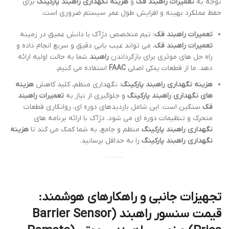
توجه به
تعمیرات راهبند فک
و
هزینه نگهداری راهبند پارکینگ
برای
حفظ عملکرد بهینه و افزایش طول عمر سیستم ضروری است.
تعمیرات راهبند فک
: تیم متخصص دژآک با دانش عمیق در زمینه
تعمیرات راهبند فک
، می تواند عیب یابی دقیق و سریع انجام داده و
راه حل های موثری برای بازگرداندن
راهبند
شما به حالت اولیه ارائه
دهد. ما از قطعات یدکی اصلی
FAAC
استفاده می کنیم.
هزینه نگهداری راهبند پارکینگ
: نگهداری منظم، کلید کاهش
هزینه
های نگهداری راهبند پارکینگ
و جلوگیری از نیاز به
تعمیرات راهبند
فک
سنگین است. این شامل بازدیدهای دوره ای، روانکاری قطعات
متحرک و تنظیمات دوره ای می شود. دژآک با ارائه برنامه های
نگهداری راهبند پارکینگ
منظم و جامع، به شما کمک می کند تا
هزینه
نگهداری راهبند پارکینگ
را به حداقل برسانید.
تجهیزات جانبی و راهکارهای هوشمند:
قیمت سنسور راهبند (Barrier Sensor