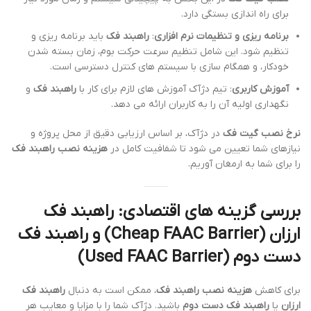
برای راه اندازی بستگی دارد.
برنامه ریزی و تنظیمات نرم افزاری
:
راهبند فک
باید برنامه ریزی و
تنظیم شود. این شامل تنظیم سرعت حرکت بوم، زمان بسته شدن
خودکار، و همگام سازی با سیستم های کنترل دسترسی است.
آموزش کاربری
: تیم دژآک آموزش های لازم برای کار با
راهبند فک
و
نگهداری اولیه آن را به کاربران ارائه می دهد.
نرخ نصب گیت فک
در دژآک، بر اساس ارزیابی دقیق از محل پروژه و
نیازهای شما تعیین می شود تا شفافیت کامل در
هزینه نصب راهبند فک
را برای شما به ارمغان آوریم.
بررسی گزینه های اقتصادی: راهبند فک
ارزان (Cheap FAAC Barrier) و راهبند فک
دست دوم (Used FAAC Barrier)
برای کاهش
هزینه نصب راهبند فک
، ممکن است به دنبال
راهبند فک
ارزان
یا
راهبند فک دست دوم
باشید. دژآک شما را با مزایا و معایب هر