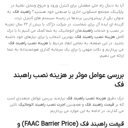
آیا به دنبال راه حلی مطمئن برای کنترل ورود و خروج وسایل نقلیه در
پارکینگ، مجتمع مسکونی، اداری یا صنعتی خود هستید؟
راهبند فک
، به
عنوان یکی از پیشروترین برندها در زمینه سیستم های کنترل تردد،
گزینه ای ایده آل برای شماست. در شرکت دژآک، با بیش از 22 سال تجربه
در نصب و خدمات
راهبند
های اتوماتیک، به شما کمک می کنیم تا با درک
کامل
هزینه نصب راهبند فک
، بهترین انتخاب را برای نیازهای خود داشته
باشید. در این صفحه، به تمامی ابعاد مرتبط با
هزینه نصب راهبند فک
می پردازیم و نکات مهمی را برای یک سرمایه گذاری هوشمندانه به شما
ارائه می دهیم.
بررسی عوامل موثر بر هزینه نصب راهبند
فک
درک دقیق
هزینه نصب راهبند فک
نیازمند بررسی عوامل متعددی است
که بر
قیمت راهبند فک
و همچنین
اجرت نصب راهبند اتوماتیک
تاثیر
می گذارند. در ادامه به این موارد می پردازیم:
قیمت راهبند فک (FAAC Barrier Price)
و