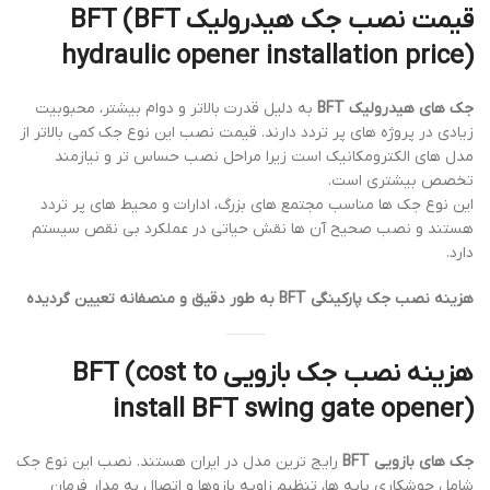
قیمت نصب جک هیدرولیک BFT (BFT
hydraulic opener installation price)
جک های هیدرولیک BFT
به دلیل قدرت بالاتر و دوام بیشتر، محبوبیت
زیادی در پروژه های پر تردد دارند. قیمت نصب این نوع جک کمی بالاتر از
مدل های الکترومکانیک است زیرا مراحل نصب حساس تر و نیازمند
تخصص بیشتری است.
این نوع جک ها مناسب مجتمع های بزرگ، ادارات و محیط های پر تردد
هستند و نصب صحیح آن ها نقش حیاتی در عملکرد بی نقص سیستم
دارد.
هزینه نصب جک پارکینگی BFT به طور دقیق و منصفانه تعیین گردیده
هزینه نصب جک بازویی BFT (cost to
install BFT swing gate opener)
جک های بازویی BFT
رایج ترین مدل در ایران هستند. نصب این نوع جک
شامل جوشکاری پایه ها، تنظیم زاویه بازوها و اتصال به مدار فرمان