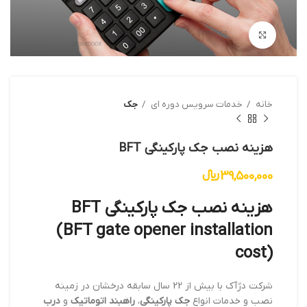
بزرگنمایی تصویر
خانه
خدمات سرویس دوره ای
جک
هزینه نصب جک پارکینگی BFT
39,500,000
﷼
هزینه نصب جک پارکینگی BFT
(BFT gate opener installation
cost)
شرکت دژآک با بیش از 22 سال سابقه درخشان در زمینه
نصب و خدمات انواع
جک پارکینگی
،
راهبند اتوماتیک
و
درب