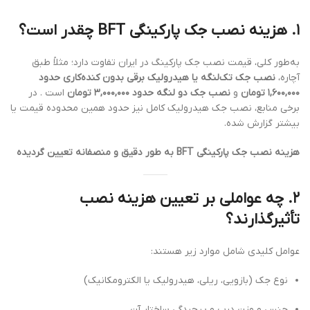
۱.
هزینه نصب جک پارکینگی BFT چقدر است؟
به‌طور کلی، قیمت نصب جک پارکینگ در ایران تفاوت دارد؛ مثلاً طبق
آچاره،
نصب جک تک‌لنگه یا هیدرولیک برقی بدون کنده‌کاری حدود
۱,۶۰۰,۰۰۰ تومان
و
نصب جک دو لنگه حدود ۳,۰۰۰,۰۰۰ تومان
است . در
برخی منابع، نصب جک هیدرولیک کامل نیز حدود همین محدوده قیمت یا
بیشتر گزارش شده.
هزینه نصب جک پارکینگی BFT به طور دقیق و منصفانه تعیین گردیده
۲.
چه عواملی بر تعیین هزینه نصب
تأثیرگذارند؟
عوامل کلیدی شامل موارد زیر هستند:
نوع جک (بازویی، ریلی، هیدرولیک یا الکترومکانیک)
جنس و وزن درب و پیچیدگی ساختار آن