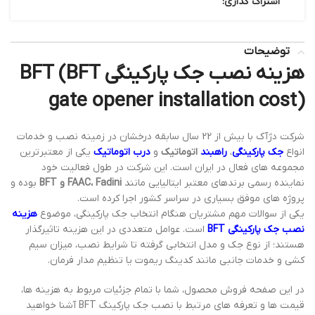
اشتراک گذاری:
توضیحات
هزینه نصب جک پارکینگی BFT (BFT
gate opener installation cost)
شرکت دژآک با بیش از 22 سال سابقه درخشان در زمینه نصب و خدمات
انواع
جک پارکینگی
،
راهبند
اتوماتیک
و
درب اتوماتیک
یکی از معتبرترین
مجموعه های فعال در ایران است. این شرکت در طول فعالیت خود
نماینده رسمی برندهای معتبر ایتالیایی مانند
FAAC، Fadini و BFT
بوده و
پروژه های موفق بسیاری در سراسر کشور اجرا کرده است.
یکی از سوالات مهم مشتریان هنگام انتخاب جک پارکینگی، موضوع
هزینه
نصب جک پارکینگی BFT
است. عوامل متعددی در این هزینه تاثیرگذار
هستند؛ از نوع جک و مدل انتخابی گرفته تا شرایط نصب، میزان سیم
کشی و خدمات جانبی مانند کدینگ ریموت یا تنظیم مدار فرمان.
در این صفحه فروش محصول، شما با تمام جزئیات مربوط به هزینه ها،
قیمت ها و تعرفه های مرتبط با نصب جک پارکینگ BFT آشنا خواهید