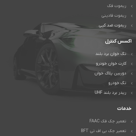
کیفیت برتر متخصصان دژآک
چت
مستقیم در واتس اپ
ریموت فک
ریموت فادینی
ریموت ضد کپی
اکسس کنترل
تگ خوان برد بلند
کارت خوان خودرو
دوربین پلاک خوان
تگ خودرو
ریدر برد بلند UHF
خدمات
تعمیر جک فک FAAC
تعمیر جک بی اف تی BFT