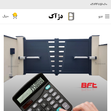
021-44756060
0
منو
0
﷼