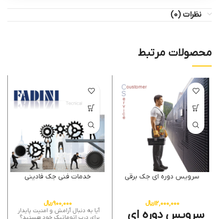
نظرات (0)
محصولات مرتبط
سرویس دوره ای جک برقی
خدمات فنی جک فادینی
12,000,000
﷼
900,000
﷼
آیا به دنبال آرامش و امنیت پایدار
سرویس دوره ای
برای درب اتوماتیک خود هستید؟