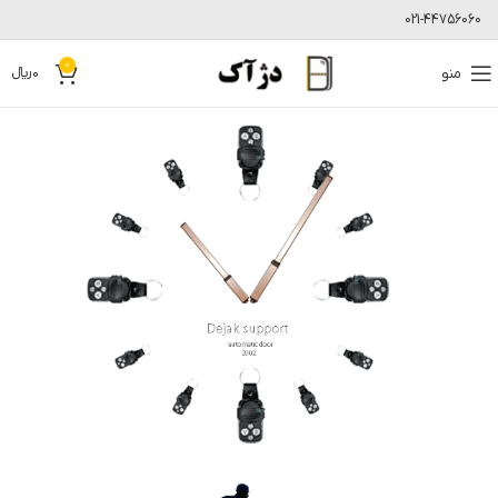
021-44756060
0
منو
0
﷼