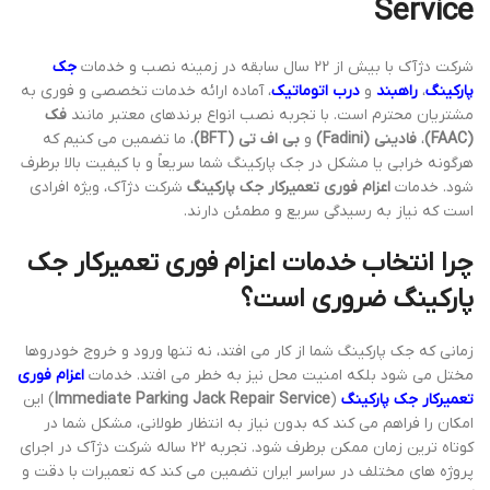
Service
شرکت دژآک با بیش از 22 سال سابقه در زمینه نصب و خدمات
جک
پارکینگ
،
راهبند
و
درب اتوماتیک
، آماده ارائه خدمات تخصصی و فوری به
مشتریان محترم است. با تجربه نصب انواع برندهای معتبر مانند
فک
(FAAC)
،
فادینی (Fadini)
و
بی اف تی (BFT)
، ما تضمین می کنیم که
هرگونه خرابی یا مشکل در جک پارکینگ شما سریعاً و با کیفیت بالا برطرف
شود. خدمات
اعزام فوری تعمیرکار جک پارکینگ
شرکت دژآک، ویژه افرادی
است که نیاز به رسیدگی سریع و مطمئن دارند.
چرا انتخاب خدمات اعزام فوری تعمیرکار جک
پارکینگ ضروری است؟
زمانی که جک پارکینگ شما از کار می افتد، نه تنها ورود و خروج خودروها
مختل می شود بلکه امنیت محل نیز به خطر می افتد. خدمات
اعزام فوری
تعمیرکار جک پارکینگ
(
Immediate Parking Jack Repair Service
) این
امکان را فراهم می کند که بدون نیاز به انتظار طولانی، مشکل شما در
کوتاه ترین زمان ممکن برطرف شود. تجربه 22 ساله شرکت دژآک در اجرای
پروژه های مختلف در سراسر ایران تضمین می کند که تعمیرات با دقت و