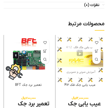
نظرات (0)
محصولات مرتبط
عیب یابی جک فک 412
تعمیر برد جک BFT
12,000,000
﷼
700,000
﷼
عیب یابی جک
تعمیر برد جک