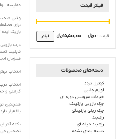
مقایسه انوا
فیلتر قیمت
وقتی صحبت ا
برای فضاها
باریک ایده 
قیمت:
0 ﷼
—
15,500,000 ﷼
فیلتر
درب بازویی 
قابلیت تحمل
همزمان انجا
دسته‌های محصولات
انتخاب بهتر
کنترل تردد
انتخاب درب 
لوازم جانبی
گارانتی و خ
خدمات سرویس دوره ای
جک بازویی پارکینگ
همچنین توجه
جک ریلی پارکینگی
بالا قرار دا
راهبند
راهبند میله ای
نکته آخر ای
دسته بندی نشده
تضمین می ک