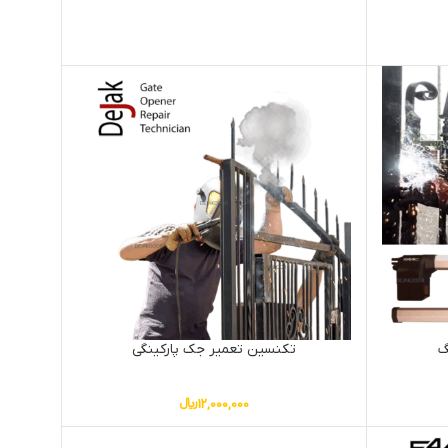
گ
تکنسین تعمیر جک پارکینگی
12,000,000
﷼