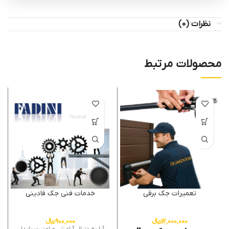
نظرات (0)
محصولات مرتبط
تعمیرات جک برقی
خدمات فنی جک فادینی
12,000,000
﷼
900,000
﷼
آیا به دنبال آرامش و امنیت پایدار