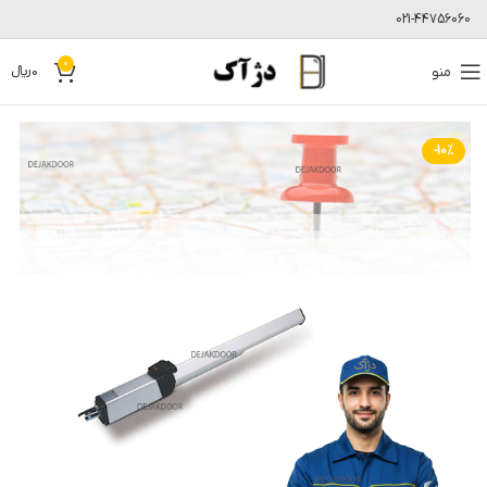
021-44756060
0
منو
0
﷼
-10%