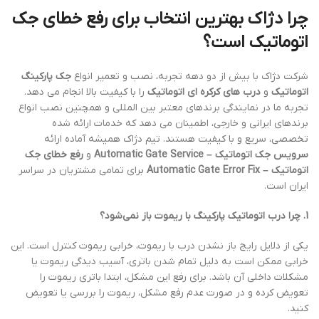
چرا دژاک بهترین انتخاب برای رفع خطای جک
اتوماتیک است؟
شرکت دژاک با بیش از دو دهه تجربه، نصب و تعمیر انواع
جک پارکینگ
اتوماتیک
و
درب های کرکره ای اتوماتیک
را با کیفیت بالا انجام می دهد.
تجربه ما در نمایندگی برندهای معتبر بین المللی و همچنین نصب انواع
برندهای ایرانی و خارجی، اطمینان می دهد که خدمات ارائه شده
تخصصی، سریع و با کیفیت هستند. تیم دژاک همیشه آماده ارائه
سرویس جک اتوماتیک – Automatic Gate Service
و
رفع خطای جک
اتوماتیک – Automatic Gate Error Fix
برای تمامی مشتریان در سراسر
ایران است.
1. چرا درب اتوماتیک پارکینگ با ریموت باز نمی‌شود؟
یکی از دلایل رایج باز نشدن درب با ریموت، خرابی ریموت کنترل است. این
خرابی ممکن است به دلیل تمام شدن باتری، آسیب دیدگی ریموت یا
مشکلات داخلی آن باشد. برای رفع این مشکل، ابتدا باتری ریموت را
تعویض کرده و در صورت عدم رفع مشکل، ریموت را بررسی یا تعویض
کنید.