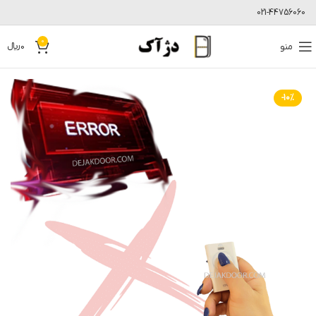
021-44756060
0
منو
0
﷼
-10%