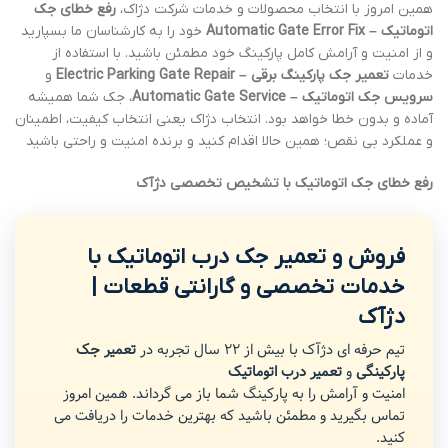
همین امروز با انتخاب محصولات و خدمات شرکت دژاک،
رفع خطای جک
اتوماتیک – Automatic Gate Error Fix
خود را به کارشناسان ما بسپارید
و از امنیت و آرامش کامل پارکینگ خود مطمئن باشید. با استفاده از
خدمات
تعمیر جک پارکینگ برقی – Electric Parking Gate Repair
و
سرویس جک اتوماتیک – Automatic Gate Service
، جک شما همیشه
آماده و بدون خطا خواهد بود. انتخاب دژاک یعنی انتخاب کیفیت، اطمینان
و عملکرد بی نقص؛ همین حالا اقدام کنید و برنده امنیت و راحتی باشید
رفع خطای جک اتوماتیک با تشخیص تخصصی دژآک
فروش و تعمیر جک درب اتوماتیک با
خدمات تخصصی و گارانتی قطعات |
دژآک
تیم حرفه ای دژآک با بیش از 22 سال تجربه در
تعمیر جک
پارکینگی
و
تعمیر درب اتوماتیک
امنیت و آرامش را به پارکینگ شما باز می گرداند. همین امروز
تماس بگیرید و مطمئن باشید که بهترین خدمات را دریافت می
کنید.