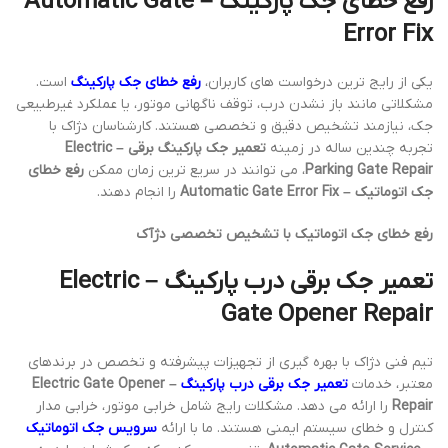
رفع خطای جک پارکینگ – Automatic Gate
Error Fix
یکی از رایج ترین درخواست های کاربران،
رفع خطای جک پارکینگ
است.
مشکلاتی مانند باز نشدن درب، توقف ناگهانی موتور، یا عملکرد غیرطبیعی
جک، نیازمند تشخیص دقیق و تخصصی هستند. کارشناسان دژاک با
تجربه چندین ساله در زمینه
تعمیر جک پارکینگ برقی – Electric
Parking Gate Repair
، می توانند در سریع ترین زمان ممکن
رفع خطای
جک اتوماتیک – Automatic Gate Error Fix
را انجام دهند.
رفع خطای جک اتوماتیک با تشخیص تخصصی دژآک
تعمیر جک برقی درب پارکینگ – Electric
Gate Opener Repair
تیم فنی دژاک با بهره گیری از تجهیزات پیشرفته و تخصص در برندهای
معتبر، خدمات
تعمیر جک برقی درب پارکینگ
– Electric Gate Opener
Repair
را ارائه می دهد. مشکلات رایج شامل خرابی موتور، خرابی مدار
کنترل و خطای سیستم ایمنی هستند. ما با ارائه
سرویس جک اتوماتیک