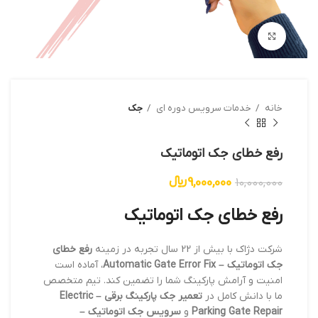
بزرگنمایی تصویر
خانه
خدمات سرویس دوره ای
جک
رفع خطای جک اتوماتیک
9,000,000
﷼
10,000,000
رفع خطای جک اتوماتیک
شرکت دژاک با بیش از 22 سال تجربه در زمینه
رفع خطای
جک اتوماتیک – Automatic Gate Error Fix
، آماده است
امنیت و آرامش پارکینگ شما را تضمین کند. تیم متخصص
ما با دانش کامل در
تعمیر جک پارکینگ برقی – Electric
Parking Gate Repair
و
سرویس جک اتوماتیک –