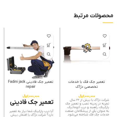
محصولات مرتبط
تعمیر جک فک با خدمات
تعمیر جک فادینی Fadini jack
تخصصی دژآک
repair
1,000,000
﷼
1,000,000
﷼
شرکت دژآک با بیش از ۲۲ سال
تعمیر جک فادینی
تجربه در زمینه نصب و تعمیر جک
پارکینگ، راهبند و درب اتوماتیک،
به عنوان یکی از پیشگامان صنعت
آیا درب پارکینگ شما نیاز به تعمیر
خدمات جک فک شناخته می‌شود.
دارد؟ شرکت دژآک با افتخار، بیش