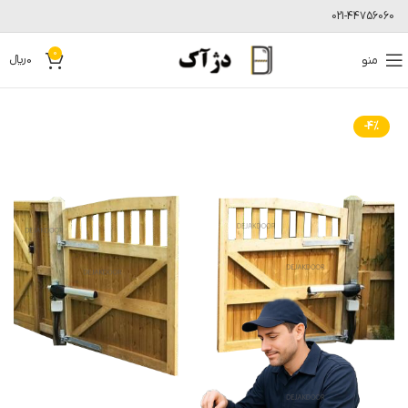
021-44756060
0
منو
0
﷼
-4%