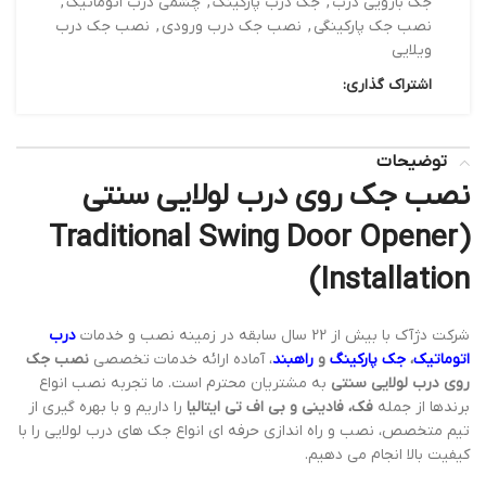
جک بازویی درب
,
جک درب پارکینگ
,
چشمی درب اتوماتیک
,
نصب جک پارکینگی
,
نصب جک درب ورودی
,
نصب جک درب
ویلایی
اشتراک گذاری:
توضیحات
نصب جک روی درب لولایی سنتی
(Traditional Swing Door Opener
Installation)
شرکت دژآک با بیش از 22 سال سابقه در زمینه نصب و خدمات
درب
اتوماتیک
،
جک پارکینگ
و
راهبند
، آماده ارائه خدمات تخصصی
نصب جک
روی درب لولایی سنتی
به مشتریان محترم است. ما تجربه نصب انواع
برندها از جمله
فک، فادینی و بی اف تی ایتالیا
را داریم و با بهره گیری از
تیم متخصص، نصب و راه اندازی حرفه ای انواع جک های درب لولایی را با
کیفیت بالا انجام می دهیم.