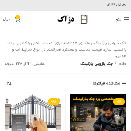
021-44756060
0
منو
0
﷼
جک بازویی پارکینگ، راهکاری هوشمند برای امنیت، راحتی و کنترل تردد؛
با نصب آسان، قیمت مناسب و عملکرد قدرتمند در انواع شرایط آب و
هوایی.
خانه
جک بازویی پارکینگ
نمایش 1–9 از 228 نتیجه
مشاهده فیلترها
-18%
-11%