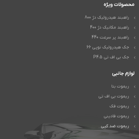
محصولات ویژه
راهبند هیدرولیک دژ 800
راهبند مکانیک دژ 400
راهبند پر سرعت 440
جک هیدرولیک نوپی 66
جک بی اف تی P4.5
لوازم جانبی
ریموت بتا
ریموت بی اف تی
ریموت فک
ریموت فادینی
ریموت ضد کپی