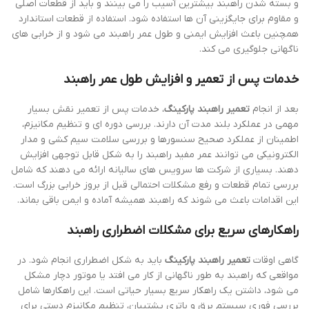
و بسته شدن راهبند بیشترین آسیب را می بینند و باید از قطعات اصلی
و مقاوم برای جایگزینی آن ها استفاده شود. استفاده از قطعات استاندارد
همچنین باعث افزایش ایمنی و طول عمر راهبند می شود و از خرابی های
ناگهانی جلوگیری می کند.
خدمات پس از تعمیر و افزایش طول عمر راهبند
بعد از انجام
تعمیر راهبند پارکینگ
، خدمات پس از تعمیر نقش بسیار
مهمی در عملکرد بلند مدت آن دارند. بررسی دوره ای و تنظیم مکانیزم،
اطمینان از عملکرد صحیح سنسورها و بررسی سلامت سیم کشی و مدار
الکترونیکی می توانند عمر مفید راهبند را به شکل قابل توجهی افزایش
دهند. بسیاری از شرکت ها سرویس های سالیانه ارائه می دهند که شامل
بررسی تمام قطعات و رفع مشکلات احتمالی قبل از بروز خرابی بزرگ است.
این اقدامات باعث می شوند که راهبند همیشه آماده و ایمن باقی بماند.
راهکارهای سریع برای مشکلات اضطراری راهبند
گاهی اوقات
تعمیر راهبند پارکینگ
باید به شکل اضطراری انجام شود. در
مواقعی که راهبند به طور ناگهانی از کار می افتد یا موتور دچار مشکل
می شود، داشتن یک راهکار سریع بسیار حیاتی است. این راهکارها شامل
بررسی فوری سیستم برق و باتری پشتیبان، تنظیم مکانیزم دستی برای