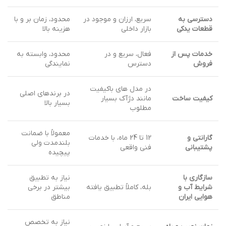
دسترسی به
سریع، ارزان و موجود در
محدود، زمان بر و با
قطعات یدکی
بازار داخلی
هزینه بالا
خدمات پس از
فعال، سریع و در
محدود، وابسته به
فروش
دسترس
نمایندگی
در مدل های باکیفیت
در برندهای اصلی
کیفیت ساخت
مانند دژآک بسیار
بسیار بالا
مطلوب
معمولاً با ضمانت
گارانتی و
12 تا 24 ماه، با خدمات
بلندمدت ولی
پشتیبانی
فنی واقعی
پیچیده
سازگاری با
نیاز به تطبیق
شرایط آب و
بله، کاملاً تطبیق یافته
بیشتر در برخی
هوایی ایران
مناطق
نیاز به تخصص