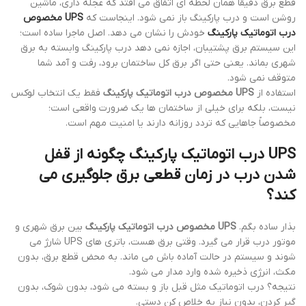
قطع برق دقیقاً همان لحظه ای اتفاق می افتد که عجله داری، ماشین
روشن است و درب پارکینگ باز نمی شود. اینجاست که
UPS مخصوص
درب اتوماتیک پارکینگ
خودش را نشان می دهد. اصل ماجرا ساده است؛
این سیستم برق پشتیبان، اجازه نمی دهد درب پارکینگ وابسته به برق
شهری بماند. یعنی حتی اگر برق کل ساختمان برود، رفت و آمد شما
متوقف نمی شود.
استفاده از
UPS مخصوص درب اتوماتیک پارکینگ
فقط یک انتخاب لوکس
نیست، بلکه برای خیلی از ساختمان ها یک ضرورت واقعی است؛
مخصوصاً جاهایی که تردد روزانه دارند یا امنیت مهم است.
UPS درب اتوماتیک پارکینگ چگونه از قفل
شدن درب در زمان قطعی برق جلوگیری می
کند؟
بذار ساده بگم.
UPS مخصوص درب اتوماتیک پارکینگ
بین برق شهری و
موتور درب قرار می گیرد. وقتی برق هست، باتری های UPS شارژ می
شوند و سیستم در حالت آماده باش می ماند. به محض قطع برق، بدون
مکث، انرژی ذخیره شده وارد مدار می شود.
نتیجه؟ درب اتوماتیک مثل قبل باز و بسته می شود، بدون شوک، بدون
گیر کردن، بدون نیاز به خلاص کن دستی.