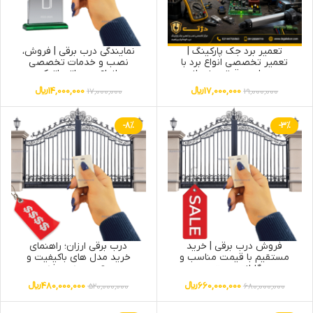
تعمیر برد جک پارکینگ |
نمایندگی درب برقی | فروش،
تعمیر تخصصی انواع برد با
نصب و خدمات تخصصی
عیب یابی دقیق و ضمانت
انواع درب اتوماتیک
خدمات
17,000,000
﷼
14,000,000
﷼
17,000,000
19,000,000
-8%
-3%
فروش درب برقی | خرید
درب برقی ارزان؛ راهنمای
مستقیم با قیمت مناسب و
خرید مدل های باکیفیت و
گارانتی معتبر
مقرون به صرفه
660,000,000
﷼
480,000,000
﷼
520,000,000
680,000,000