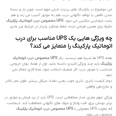
این موضوع در پارکینگ های پرتردد خیلی مهم است. چون باز و بسته
شدن ناقص یا توقف ناگهانی درب، هم به موتور آسیب می زند و هم
باعث نارضایتی ساکنین می شود.
UPS مخصوص درب اتوماتیک پارکینگ
دقیقا برای همین طراحی شده؛ حفظ عملکرد پایدار در شرایط غیر عادی.
چه ویژگی هایی یک UPS مناسب برای درب
اتوماتیک پارکینگ را متمایز می کند؟
همه UPS ها شبیه هم نیستند. یک
UPS مخصوص درب اتوماتیک
پارکینگ
باید چند ویژگی کلیدی داشته باشد. اول از همه، توان خروجی
متناسب با موتور درب. اگر ضعیف انتخاب شود، عملا کاری انجام نمی
دهد.
دوم، کیفیت باتری. باتری خوب یعنی تعداد سیکل بیشتر، طول عمر بالاتر
و شارژدهی واقعی.
ویژگی مهم بعدی، مدار محافظتی است. UPS باید از برد فرمان و موتور در
برابر نوسان برق، افت ولتاژ و شوک های ناگهانی محافظت کند. اینجاست
که تفاوت UPS معمولی با
UPS مخصوص درب اتوماتیک پارکینگ
مشخص می شود.