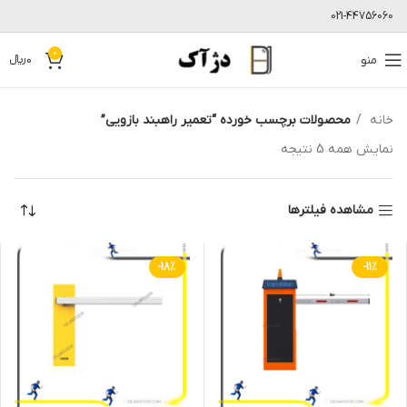
021-44756060
0
منو
0
﷼
خانه
محصولات برچسب خورده “تعمیر راهبند بازویی”
نمایش همه 5 نتیجه
مشاهده فیلترها
-18%
-11%