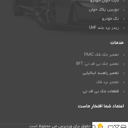
کارت خوان خودرو
دوربین پلاک خوان
تگ خودرو
ریدر برد بلند UHF
خدمات
تعمیر جک فک FAAC
تعمیر جک بی اف تی BFT
تعمیر راهبند ایتالیایی
تعمیر برد فک
قطعات جک بی اف تی
اعتماد شما افتخار ماست
تمام حقوق برای
وردپرس من
محفوظ است.
0