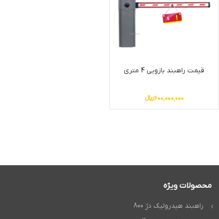
قیمت راهبند بازویی 4 متری
600,000,000
﷼
محصولات ویژه
راهبند هیدرولیک دژ 800