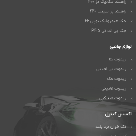
راهبند مکانیک دژ 400
راهبند پر سرعت 440
جک هیدرولیک نوپی 66
جک بی اف تی P4.5
لوازم جانبی
ریموت بتا
ریموت بی اف تی
ریموت فک
ریموت فادینی
ریموت ضد کپی
اکسس کنترل
تگ خوان برد بلند