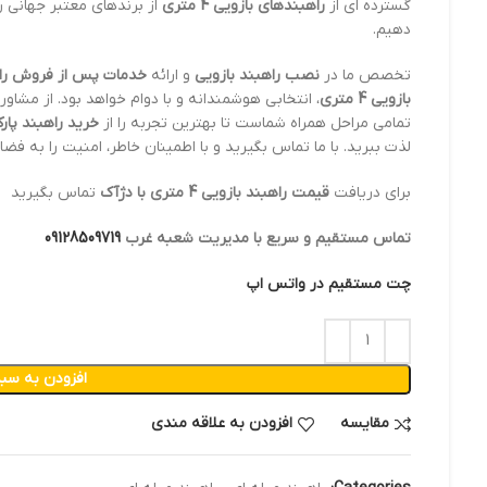
گسترده ای از
راهبندهای بازویی 4 متری
از برندهای معتبر جهانی ر
دهیم.
تخصص ما در
نصب راهبند بازویی
و ارائه
خدمات پس از فروش را
بازویی 4 متری
، انتخابی هوشمندانه و با دوام خواهد بود. از مشاو
تمامی مراحل همراه شماست تا بهترین تجربه را از
خرید راهبند پارکینگ 
لذت ببرید. با ما تماس بگیرید و با اطمینان خاطر، امنیت را به ف
برای دریافت
قیمت راهبند بازویی 4 متری با دژآک
تماس بگیرید
تماس مستقیم و سریع با مدیریت شعبه غرب
09128509719
چت مستقیم در واتس اپ
افزودن به سبد
مقایسه
افزودن به علاقه مندی