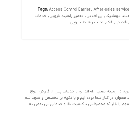
Tags:
Access Control Barrier
,
After-sales service
هبند اتوماتیک
,
بی اف تی
,
تعمیر راهبند بازویی
,
خدمات
فادینی
,
فک
,
نصب راهبند بازویی
در دژآک، ما با بیش از 22 سال تجربه در زمینه نصب، راه اندازی و خدمات پس از فروش انواع
 همواره در کنار شما بوده ایم و با تکیه بر تخصص و تعهد تیم
را با ارائه محصولاتی با کیفیت بالا و خدماتی بی نقص به