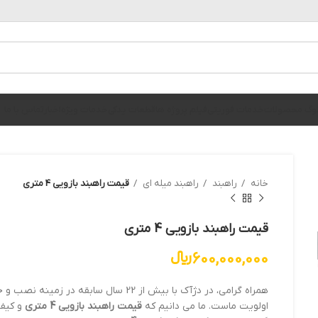
الوگ محصولات
خدمات فوریتی
فیلم پروژه ها
قطعات یدکی
خدمات ویژه
اخبار
تماس با ما
خانه
راهبند
راهبند میله ای
قیمت راهبند بازویی 4 متری
قیمت راهبند بازویی 4 متری
600,000,000
﷼
همراه گرامی، در دژآک با بیش از 22 سال سابقه در زمینه نصب و خدمات انواع
اولویت ماست. ما می دانیم که
قیمت راهبند بازویی 4 متری
و کیفی