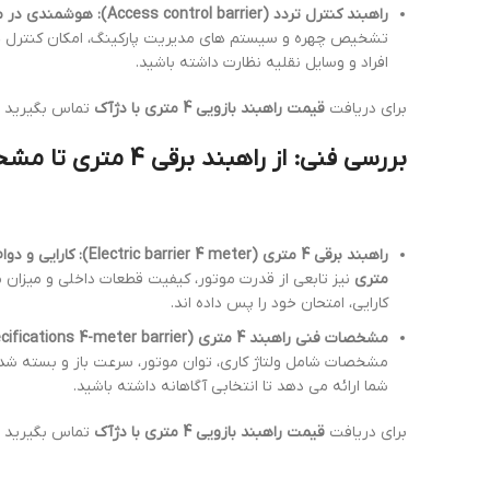
راهبند کنترل تردد (Access control barrier): هوشمندی در مدیریت ورود و خروج
تشخیص چهره و سیستم های مدیریت پارکینگ، امکان کنترل ه
افراد و وسایل نقلیه نظارت داشته باشید.
برای دریافت
قیمت راهبند بازویی 4 متری با دژآک
تماس بگیرید
بررسی فنی: از راهبند برقی 4 متری تا مشخصات دقیق (Electric barrier 4 meter)
راهبند برقی 4 متری (Electric barrier 4 meter): کارایی و دوام بالا
متری
نیز تابعی از قدرت موتور، کیفیت قطعات داخلی و میزان 
کارایی، امتحان خود را پس داده اند.
مشخصات فنی راهبند 4 متری (Technical specifications 4-meter barrier): آنچه باید بدانید
مشخصات شامل ولتاژ کاری، توان موتور، سرعت باز و بسته شدن بازو، درجه حفاظت (IP) و دمای عملک
شما ارائه می دهد تا انتخابی آگاهانه داشته باشید.
برای دریافت
قیمت راهبند بازویی 4 متری با دژآک
تماس بگیرید