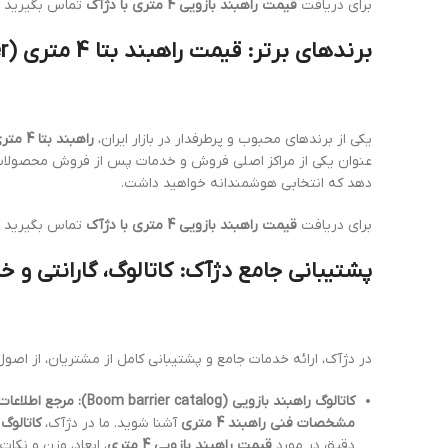
برای دریافت
قیمت راهبند بازویی 4 متری با دژآک
تماس بگیرید
برندهای برتر: قیمت راهبند بتا 4 متری (Beta barrier price 4 meter)
یکی از برندهای محبوب و پرطرفدار در بازار ایران،
راهبند بتا 4 متری
عنوان یکی از مراکز اصلی فروش و خدمات پس از فروش محصولات 
دهد که انتخابی هوشمندانه خواهید داشت.
برای دریافت
قیمت راهبند بازویی 4 متری با دژآک
تماس بگیرید
پشتیبانی جامع دژآک: کاتالوگ، گارانتی و
در دژآک، ارائه خدمات جامع و پشتیبانی کامل از مشتریان، از ا
کاتالوگ راهبند بازویی (Boom barrier catalog): مرجع اطلاعات کامل محصول
مشخصات فنی راهبند 4 متری
آشنا شوید. ما در دژآک،
کاتالوگ
دقیق در مورد
قیمت راهبند بازویی 4 متری
، ابعاد، وزن و نک