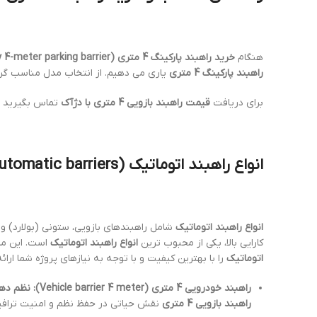
هنگام
خرید راهبند پارکینگ 4 متری (Buy 4-meter parking barrier)
راهبند پارکینگ 4 متری
یاری می دهیم. از انتخاب مدل مناسب گرف
برای دریافت
قیمت راهبند بازویی 4 متری با دژآک
تماس بگیرید
انواع راهبند اتوماتیک (Types of automatic barriers) و کاربردهای آن
انواع راهبند اتوماتیک
شامل راهبندهای بازویی، ستونی (بولارد) و 
کارایی بالا، یکی از محبوب ترین
انواع راهبند اتوماتیک
است. این مدل
اتوماتیک
را با بهترین کیفیت و با توجه به نیازهای پروژه شما ارائ
راهبند خودرویی 4 متری (Vehicle barrier 4 meter): نظم دهنده تردد
راهبند بازویی 4 متری
نقش حیاتی در حفظ نظم و امنیت ترافیک