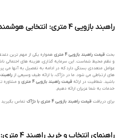
راهبند بازویی 4 متری: انتخابی هوشمندانه برای امنیت و نظم (Boom barrier price 4 meter)
بحث
قیمت راهبند بازویی 4 متری
همواره یکی از مهم ترین دغدغ
و نظم محیط شماست. این سرمایه گذاری، هزینه های احتمالی ناشی 
عوامل متعددی بستگی دارد که در ادامه به تفصیل به آنها می پر
های ارتباطی می شود. ما در دژآک، با ارائه طیف وسیعی از
راهبندهای
باشید. شفافیت در ارائه
قیمت راهبند بازویی 4 متری
و مشاوره تخ
خدمات به شما عزیزان ارائه دهیم.
برای دریافت
قیمت راهبند بازویی 4 متری با دژآک
تماس بگیرید
راهنمای انتخاب و خرید راهبند 4 متری: از برند تا مشخصات فنی