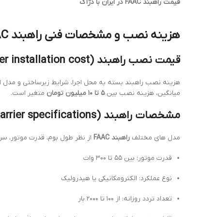
قیمت راهبند FAAC در ایران با دژآک
هزینه نصب و مشخصات فنی راهبند FAAC
قیمت نصب راهبند FAAC (FAAC barrier installation cost)
هزینه نصب راهبند بسته به محل اجرا، شرایط زیرساختی و مدل انت
میانگین، هزینه نصب بین
۵ تا ۱۰ میلیون تومان
متغیر است.
مشخصات راهبند FAAC (FAAC barrier specifications)
مدل های مختلف
راهبند FAAC
از نظر طول بوم، قدرت موتور، سر
قدرت موتور: بین ۵۵ تا ۳۰۰ وات
نوع عملکرد: الکترومکانیکی یا هیدرولیک
تعداد تردد روزانه: از ۱۰۰ تا ۲۰۰۰ بار