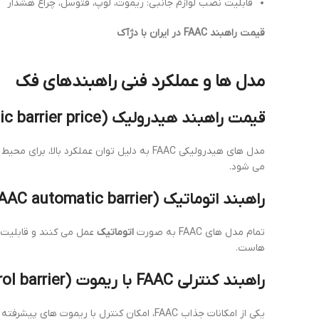
قابلیت نصب لوازم جانبی: ریموت، لوپ، فتوسل، چراغ هشدار
قیمت راهبند FAAC در ایران با دژآک
مدل ها و عملکرد فنی راهبندهای فک
قیمت راهبند هیدرولیک FAAC (FAAC hydraulic barrier price)
مدل های هیدرولیکی FAAC به دلیل توان عملکرد بالا، برای محیط های پرتردد همچون بیمارستان ها، شهرک ها، مراکز صنعتی و اداری مناسب هستند. قیمت این مدل ها معمولاً از
می شود.
راهبند اتوماتیک FAAC (FAAC automatic barrier)
تمام مدل های FAAC به صورت
اتوماتیک
عمل می کنند و قابلیت 
هاست.
راهبند کنترلی FAAC با ریموت (FAAC remote control barrier)
یکی از امکانات جذاب FAAC، امکان کنترل با ریموت های پیشرفته است. این ریموت ها از کدگذاری محافظت شده بهره می برند و امنیت بالایی را در کنترل ورودی ها فراهم می کنند.