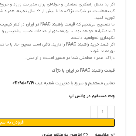
اگر به دنبال راهکاری مطمئن و حرفه‌ای برای مدیریت ورود و خرو
گزینه‌هاست. در شرکت دژآک، ما ب
تجربه کنید.
ما تضمین می‌کنیم که
قیمت راهبند FAAC در ایران
در کنار کیفیت 
آینده‌نگرانه خواهد بود. با بهره‌مندی از خدمات نصب، پشتیبانی و ت
نگهداری نخواهید داشت.
اگر قصد
خرید راهبند FAAC
را دارید، کافی است همین حالا با ما ت
بهره‌مند شوید.
دژآک، همراه مطمئن شما در مسیر امنیت و آرامش.
قیمت راهبند FAAC در ایران با دژآک
تماس مستقیم و سریع با مدیریت شعبه غرب
09128509719
چت مستقیم در واتس اپ
افزودن به سبد
مقایسه
افزودن به علاقه مندی