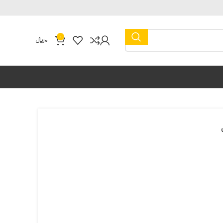
0
0
﷼