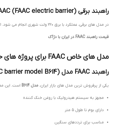
راهبند برقی FAAC (FAAC electric barrier)
در مدل های برقی، عملکرد با برق ۲۲۰ ولت شهری انجام می شود. اگرچه مصرف انرژی پایین دارند، ولی قدرت آن ها برای محیط های با تردد متوسط و بالا کاملاً مناسب است.
قیمت راهبند FAAC در ایران با دژآک
مدل های خاص FAAC برای پروژه های حرفه ای
راهبند FAAC مدل B614 (FAAC barrier model B614)
یکی از پرفروش ترین مدل های بازار ایران،
مدل B614
است. این مد
مجهز به سیستم هیدرولیک با روغن خنک کننده
دارای بوم تا طول ۵ متر
مناسب برای ترددهای سنگین