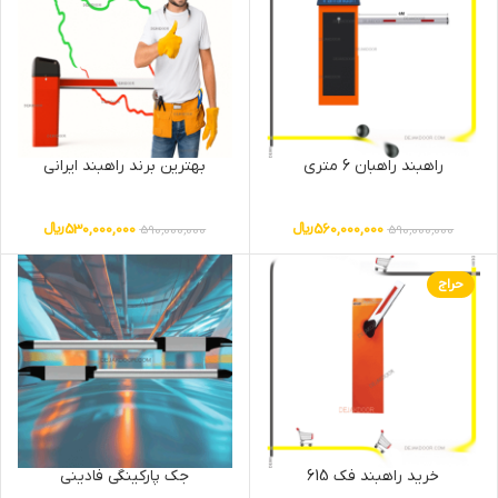
راهبند راهبان 6 متری
بهترین برند راهبند ایرانی
560,000,000
﷼
530,000,000
﷼
590,000,000
590,000,000
حراج
خرید راهبند فک 615
جک پارکینگی فادینی