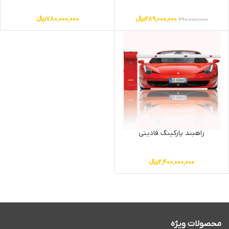
289,000,000
﷼
780,000,000
﷼
290,000,000
راهبند پارکینگ فادینی
2,400,000,000
﷼
محصولات ویژه