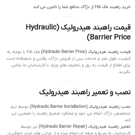
خرید راهبند فک 615 از دژآک منافع شما را تامین می کند
قیمت راهبند هیدرولیک (Hydraulic
Barrier Price)
قیمت راهبند هیدرولیک (Hydraulic Barrier Price)
فک 615 با توجه به
کیفیت، طول عمر و خدمات پس از فروش دژآک، رقابتی و منصفانه است.
برای اطلاع از قیمت به روز و تخفیف های ویژه، با کارشناسان ما تماس
بگیرید.
نصب و تعمیر راهبند هیدرولیک
نصب راهبند هیدرولیک (Hydraulic Barrier Installation)
توسط تیم
متخصص دژآک انجام می شود و عملکرد صحیح راهبند را تضمین می
کند.
تعمیر راهبند هیدرولیک (Hydraulic Barrier Repair)
نیز توسط
کارشناسان ما سریع و حرفه ای انجام شده و از خرابی های جدی جلوگیری