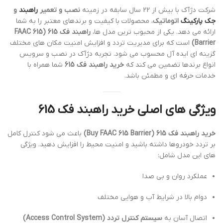
شرکت دژآک با بیش از 22 سال سابقه در زمینه
نصب و تعمیر
راهبند
و
جک پارکینگ
اتوماتیک
، محصولات با کیفیت و برندهای معتبر را به شما
ارائه می دهد. یکی از محبوب ترین مدل ها،
راهبند فک 615 (FAAC 615
Barrier)
است که برای مدیریت تردد و افزایش امنیت مکان های مختلف
گزینه ای ایده آل محسوب می شود. تجربه دژآک در نصب و سرویس
انواع برندها تضمین می کند که
خرید راهبند فک 615
شما همراه با
خدمات حرفه ای و مطمئن باشد.
ویژگی های اصلی خرید راهبند فک 615
خرید راهبند فک 615 (Buy FAAC 615 Barrier)
باعث می شود کنترل کامل
بر تردد خودروها داشته باشید و امنیت محیط را افزایش دهید. ویژگی
های این مدل شامل:
عملکرد روان و بی صدا
دوام بالا در شرایط آب و هوایی مختلف
اتصال آسان به
سیستم کنترل تردد (Access Control System)