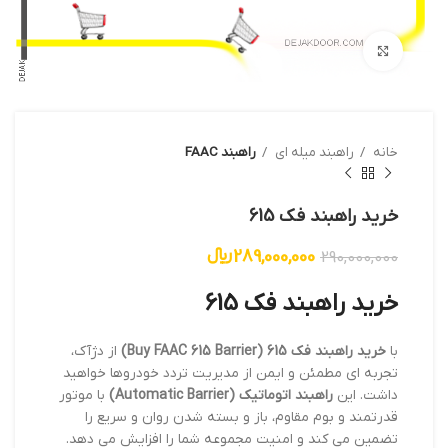
بزرگنمایی تصویر
خانه
راهبند میله ای
راهبند FAAC
خرید راهبند فک 615
289,000,000
﷼
290,000,000
خرید راهبند فک 615
با
خرید راهبند فک 615 (Buy FAAC 615 Barrier)
از دژآک،
تجربه ای مطمئن و ایمن از مدیریت تردد خودروها خواهید
داشت. این
راهبند اتوماتیک (Automatic Barrier)
با موتور
قدرتمند و بوم مقاوم، باز و بسته شدن روان و سریع را
تضمین می کند و امنیت مجموعه شما را افزایش می دهد.