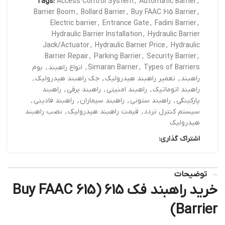
Tags:
Access Control System
,
Automatic Barrier
,
Barrier Boom
,
Bollard Barrier
,
Buy FAAC 615 Barrier
,
Electric barrier
,
Entrance Gate
,
Fadini Barrier
,
Hydraulic Barrier Installation
,
Hydraulic Barrier
Jack/Actuator
,
Hydraulic Barrier Price
,
Hydraulic
Barrier Repair
,
Parking Barrier
,
Security Barrier
,
Types of Barriers
,
Simaran Barrier
,
انواع راهبند
,
بوم
راهبند
,
تعمیر راهبند هیدرولیک
,
جک راهبند هیدرولیک
,
راهبند اتوماتیک
,
راهبند امنیتی
,
راهبند برقی
,
راهبند
پارکینگی
,
راهبند ستونی
,
راهبند سیماران
,
راهبند فادینی
,
سیستم کنترل تردد
,
قیمت راهبند هیدرولیک
,
نصب راهبند
هیدرولیک
اشتراک گذاری:
توضیحات
خرید راهبند فک 615 (Buy FAAC 615
Barrier)