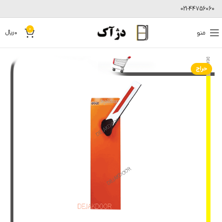
021-44756060
0
منو
0
﷼
حراج