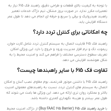
با توجه به کیفیت بالای قطعات و طراحی دقیق، راهبند فک 615 نیاز به
تعمیرات مکرر ندارد. در صورت بروز مشکل، تیم دژآک خدمات تعمیر
راهبند هیدرولیک و برقی را سریع و حرفه ای انجام می دهد تا طول عمر
دستگاه افزایش یابد.
چه امکاناتی برای کنترل تردد دارد؟
راهبند فک 615 قابلیت اتصال به سیستم کنترل تردد شامل کارت خوان،
ریموت، تگ و نرم افزار مدیریت ورود و خروج را دارد. این ویژگی امکان
تعریف سطوح دسترسی مختلف را فراهم می کند و امنیت محیط را به
شکل هوشمند افزایش می دهد.
تفاوت فک 615 با سایر راهبندها چیست؟
راهبند فک 615 با داشتن موتور قدرتمند، بوم مقاوم، نصب آسان و امکان
اتصال به سیستم های کنترل تردد، نسبت به راهبندهای معمولی امنیت
بالاتر و عملکرد روان تری ارائه می دهد. این ویژگی ها باعث می شوند که
طول عمر بیشتر و هزینه نگهداری کمتری داشته باشد.
با
خرید راهبند فک 615 (Buy FAAC 615 Barrier)
از دژآک، امنیت محیط