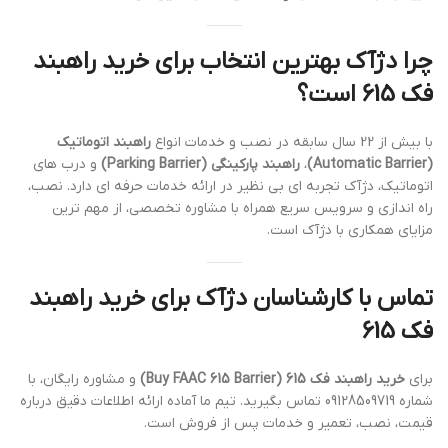
چرا دژآک بهترین انتخاب برای خرید راهبند
فک 615 است؟
با بیش از 22 سال سابقه در نصب و خدمات انواع
راهبند اتوماتیک
(Automatic Barrier)
،
راهبند پارکینگی (Parking Barrier)
و درب های
اتوماتیک، دژآک تجربه ای بی نظیر در ارائه خدمات حرفه ای دارد. نصب،
راه اندازی و سرویس سریع همراه با مشاوره تخصصی، از مهم ترین
مزایای همکاری با دژآک است.
تماس با کارشناسان دژآک برای خرید راهبند
فک 615
برای
خرید راهبند فک 615 (Buy FAAC 615 Barrier)
و مشاوره رایگان، با
شماره 09128509719 تماس بگیرید. تیم ما آماده ارائه اطلاعات دقیق درباره
قیمت، نصب، تعمیر و خدمات پس از فروش است.