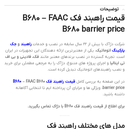
توضیحات
قیمت راهبند فک B680 – FAAC
B680 barrier price
شرکت دژآک با بیش از ۲۲ سال سابقه در نصب و خدمات
راهبند
و
جک
پارکینگ
اتوماتیک
، یکی از معتبرترین ارائه دهندگان این تجهیزات در ایران
است. تجربه گسترده در نصب برندهای معتبر مانند
فک، فادینی و بی اف
تی ایتالیا
و اجرای پروژه های متنوع، دژآک را به مرجعی مطمئن برای خرید
و نصب راهبندهای اتوماتیک تبدیل کرده است.
در این صفحه به بررسی کامل
قیمت راهبند فک B680
– FAAC B680
barrier price
، ویژگی ها و مزایای آن پرداخته ایم تا انتخابی آگاهانه
داشته باشید.
برای اطلاع از قیمت راهبند فک B680 با دژاک تماس بگیرید.
مدل های مختلف راهبند فک