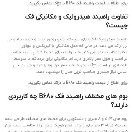
برای اطلاع از قیمت راهبند فک B680 با دژاک تماس بگیرید.
تفاوت راهبند هیدرولیک و مکانیکی فک
چیست؟
راهبند هیدرولیک فک دارای سیستم پمپ روغن است و حرکت نرم و بی
لرز ارائه می دهد، در حالی که مدل مکانیکی با گیربکس و موتور
الکترومکانیک عمل می کند. هیدرولیک برای محیط های پر تردد مناسب
تر است و طول عمر بالاتری دارد، اما مکانیکی برای تردد کم تا متوسط
اقتصادی تر است. دژآک تجربه نصب هر دو نوع را دارد و می تواند بر
اساس نیاز مشتری مناسب ترین مدل را پیشنهاد دهد.
برای اطلاع از قیمت راهبند فک B680 با دژاک تماس بگیرید.
بوم های مختلف راهبند فک B680 چه کاربردی
دارند؟
بوم های ۳، ۵ و ۸ متری و تلسکوپی برای محیط های مختلف طراحی شده
اند. بوم کوتاه ۳ متر برای ورودی های کوچک و کم تردد مناسب است، بوم
۵ متر برای پارکینگ های متوسط و بوم ۸ متر برای ورودی های عریض و