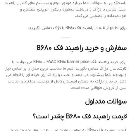
پاسخگویی به سوالات شما درباره موتور، بوم و سیستم های کنترل راهبند
است. تماس با دژآک و دریافت مشاوره رایگان، خریدی مطمئن و
هوشمندانه را تضمین می کند.
برای اطلاع از قیمت راهبند فک B680 با دژاک تماس بگیرید.
سفارش و خرید راهبند فک B680
برای خرید
راهبند فک B680 – FAAC B680 barrier price
می توانید با
کارشناسان دژآک تماس بگیرید. تیم ما مناسب ترین مدل را بر اساس نیاز
و بودجه شما پیشنهاد می دهد و نصب و راه اندازی حرفه ای را انجام می
دهد. خرید از دژآک به معنای اطمینان کامل از کیفیت، عملکرد و خدمات
پس از فروش طولانی مدت است.
سوالات متداول
قیمت راهبند فک B680 چقدر است؟
قیمت راهبند فک B680 به عواملی مانند مدل، طول بوم، نوع موتور و