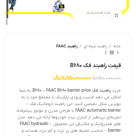
بزرگنمایی تصویر
خانه
راهبند میله ای
راهبند FAAC
قیمت راهبند فک B680
5,550,000,000
﷼
5,650,000,000
خرید
راهبند فک B680 – FAAC B680 barrier price
به شما
امکان می دهد امنیت ورودی پارکینگ یا مجتمع خود را به
بهترین شکل تضمین کنید. این راهبند اتوماتیک فک –
FAAC automatic barrier
با طراحی مدرن و موتور پیشرفته،
تجربه‌ای بی‌نظیر از کنترل تردد خودروها ارائه می دهد. مدل
های هیدرولیک و مکانیکی این محصول –
FAAC hydraulic
barrier
– مناسب محیط های پر تردد و کم تردد هستند و