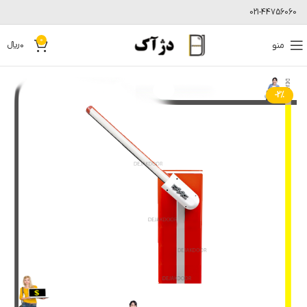
021-44756060
0
منو
0
﷼
-2%