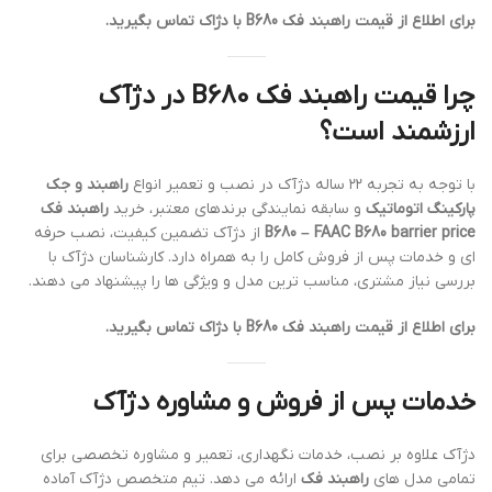
برای اطلاع از قیمت راهبند فک B680 با دژاک تماس بگیرید.
چرا قیمت راهبند فک B680 در دژآک
ارزشمند است؟
با توجه به تجربه ۲۲ ساله دژآک در نصب و تعمیر انواع
راهبند و جک
پارکینگ اتوماتیک
و سابقه نمایندگی برندهای معتبر، خرید
راهبند فک
B680 – FAAC B680 barrier price
از دژآک تضمین کیفیت، نصب حرفه
ای و خدمات پس از فروش کامل را به همراه دارد. کارشناسان دژآک با
بررسی نیاز مشتری، مناسب ترین مدل و ویژگی ها را پیشنهاد می دهند.
برای اطلاع از قیمت راهبند فک B680 با دژاک تماس بگیرید.
خدمات پس از فروش و مشاوره دژآک
دژآک علاوه بر نصب، خدمات نگهداری، تعمیر و مشاوره تخصصی برای
تمامی مدل های
راهبند فک
ارائه می دهد. تیم متخصص دژآک آماده