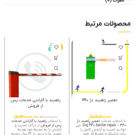
نظرات (0)
محصولات مرتبط
-10%
تعمیر راهبند دژ ۴۴۰
راهبند با گارانتی خدمات پس
از فروش
15,500,000
﷼
530,000,000
﷼
590,000,000
با انتخاب خدمات
تعمیر راهبند دژ
با انتخاب
راهبند با گارانتی خدمات
۴۴۰ – Daj 440 barrier repair
، می
پس از فروش
از دژآک، امنیت و
توانید امنیت و آرامش کامل را
آرامش را به محیط خود هدیه
برای پارکینگ و محیط کار خود
دهید. ما با بیش از 22 سال تجربه