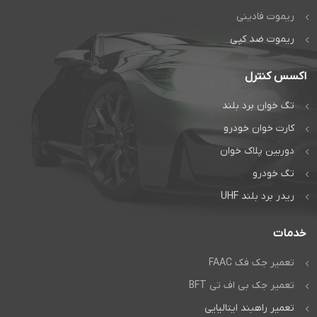
راهبند و درب
اتوماتیک دژآک
اتوماتیک دژآک
ریموت فادینی
تماس بگیرید:
ریموت ضد کپی
تماس بگیرید:
تماس مستقیم
تماس مستقیم
اکسس کنترل
گفتگوی آنلاین:
گفتگوی آنلاین:
واتس‌اپ
تگ خوان برد بلند
واتس‌اپ
کارت خوان خودرو
دوربین پلاک خوان
تگ خودرو
ریدر برد بلند UHF
خدمات
تعمیر جک فک FAAC
تعمیر جک بی اف تی BFT
تعمیر راهبند ایتالیایی