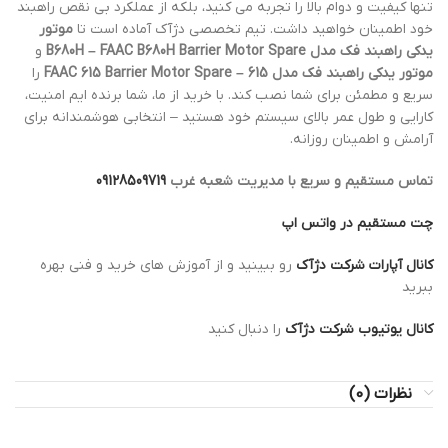
تنها کیفیت و دوام بالا را تجربه می کنید، بلکه از عملکرد بی نقص راهبند
خود اطمینان خواهید داشت. تیم تخصصی دژآک آماده است تا
موتور
یدکی راهبند فک مدل B680H – FAAC B680H Barrier Motor Spare
و
موتور یدکی راهبند فک مدل 615 – FAAC 615 Barrier Motor Spare
را
سریع و مطمئن برای شما نصب کند. با خرید از ما، شما برنده ایم امنیت،
کارایی و طول عمر بالای سیستم خود هستید – انتخابی هوشمندانه برای
آرامش و اطمینان روزانه.
تماس مستقیم و سریع با مدیریت شعبه غرب
09128509719
چت مستقیم در واتس اپ
کانال آپارات شرکت دژآک
رو ببینید و از آموزش های خرید و فنی بهره
ببرید
کانال یوتیوب شرکت دژآک
را دنبال کنید
نظرات (0)