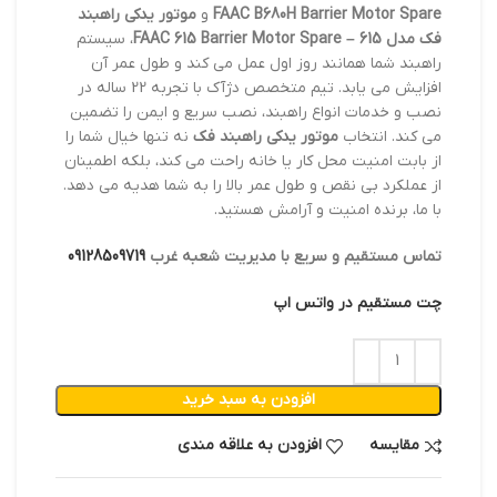
FAAC B680H Barrier Motor Spare
و
موتور یدکی راهبند
فک مدل 615 – FAAC 615 Barrier Motor Spare
، سیستم
راهبند شما همانند روز اول عمل می کند و طول عمر آن
افزایش می یابد. تیم متخصص دژآک با تجربه 22 ساله در
نصب و خدمات انواع راهبند، نصب سریع و ایمن را تضمین
می کند. انتخاب
موتور یدکی راهبند فک
نه تنها خیال شما را
از بابت امنیت محل کار یا خانه راحت می کند، بلکه اطمینان
از عملکرد بی نقص و طول عمر بالا را به شما هدیه می دهد.
با ما، برنده امنیت و آرامش هستید.
تماس مستقیم و سریع با مدیریت شعبه غرب
09128509719
چت مستقیم در واتس اپ
افزودن به سبد خرید
مقایسه
افزودن به علاقه مندی