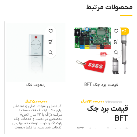
محصولات مرتبط
-3%
قیمت برد جک BFT
ریموت فک
73,000,000
﷼
25,000,000
﷼
75,000,000
اگر دنبال ریموت اصلی و مطمئن
قیمت برد جک
برای جک پارکینگ فک هستید،
شرکت دژاک با ۲۲ سال تجربه
BFT
تخصصی در نصب و خدمات جک
پارکینگ و درب اتوماتیک، بهترین
انتخاب شماست. ما فقط
ریموت
اگر به دنبال
قیمت برد جک BFT –
فک اصل
ایتالیا را با ضمانت اصالت
BFT jack board price
مناسب و
و عملکرد دقیق ارائه می کنیم. از