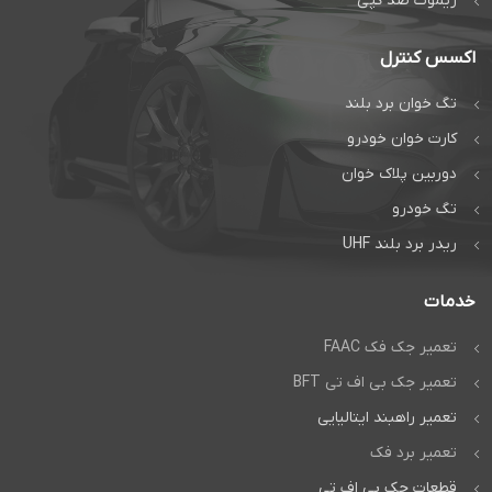
است
ریموت ضد کپی
راهبند و درب
اکسس کنترل
اتوماتیک دژآک
تگ خوان برد بلند
تماس بگیرید:
تماس مستقیم
کارت خوان خودرو
دوربین پلاک خوان
گفتگوی آنلاین:
تگ خودرو
واتس‌اپ
ریدر برد بلند UHF
خدمات
تعمیر جک فک FAAC
تعمیر جک بی اف تی BFT
تعمیر راهبند ایتالیایی
تعمیر برد فک
قطعات جک بی اف تی