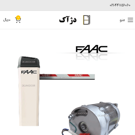
021-44756060
0
منو
0
﷼