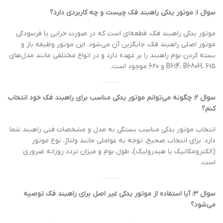
سوال ۱: موتور یدکی راهبند فک چیست و چه کاربردی دارد؟
موتور یدکی راهبند فک، قطعه‌ای است که در صورت خرابی یا فرسودگی
موتور اصلی راهبند فک، جایگزین آن می‌شود. این موتور وظیفه باز و
بسته کردن بوم راهبند را بر عهده دارد و در انواع مختلفی مانند مدل‌های
B614، B680H، 615 و 620 موجود است.
سوال ۲: چگونه می‌توانم موتور یدکی مناسب برای راهبند فک خود انتخاب
کنم؟
انتخاب موتور یدکی مناسب بستگی به مدل و مشخصات فنی راهبند شما
دارد. برای انتخاب صحیح، توجه به عواملی مانند ولتاژ، نوع موتور
(الکترومکانیک یا هیدرولیک)، طول بوم و میزان تردد روزانه ضروری
است.
سوال ۳: آیا استفاده از موتور یدکی غیر اصل برای راهبند فک توصیه
می‌شود؟