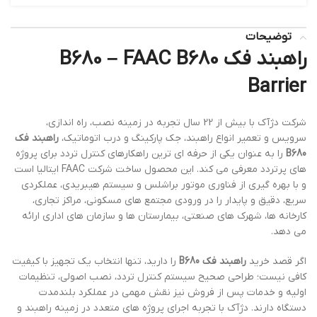
توضیحات
راهبند فک B680 – FAAC B680
Barrier
شرکت دژآک با بیش از 22 سال تجربه در زمینه نصب، راه اندازی،
سرویس و تعمیر انواع راهبند، جک پارکینگ و درب اتوماتیک،
راهبند فک
B680
را به عنوان یکی از حرفه ای ترین راهکارهای کنترل تردد برای پروژه
های پرتردد معرفی می کند. این محصول ساخت شرکت FAAC ایتالیا است
و با بهره گیری از فناوری موتور براشلس و سیستم هیبریدی، عملکردی
سریع، دقیق و پایدار را در ورودی مجتمع های مسکونی، مراکز تجاری،
کارخانه ها، شهرک های صنعتی، بیمارستان ها و سازمان های اداری ارائه
می دهد.
اگر قصد خرید
راهبند فک B680
را دارید، تنها انتخاب یک تجهیز با کیفیت
کافی نیست؛ طراحی صحیح سیستم کنترل تردد، نصب اصولی، تنظیمات
اولیه و خدمات پس از فروش نیز نقش مهمی در عملکرد بلندمدت
دستگاه دارند. دژآک با تجربه اجرای پروژه های متعدد در زمینه راهبند و