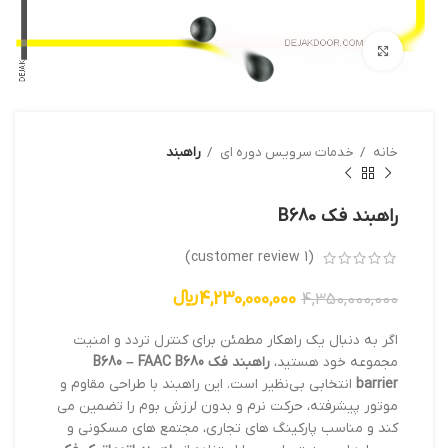
بزرگنمایی تصویر
خانه
خدمات سرویس دوره ای
راهبند
راهبند فک B680
customer review)
1
(
4,230,000,000
﷼
4,350,000,000
اگر به دنبال یک راهکار مطمئن برای کنترل تردد و امنیت
مجموعه خود هستید،
راهبند فک B680 – FAAC B680
barrier
انتخابی بی‌نظیر است. این راهبند با طراحی مقاوم و
موتور پیشرفته، حرکت نرم و بدون لرزش بوم را تضمین می
کند و مناسب پارکینگ های تجاری، مجتمع های مسکونی و