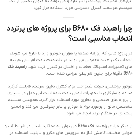
افزارهای مدیریت پارکینگ را نیز دارد و می تواند به عنوان بخشی از یک
سیستم هوشمند کنترل دسترسی مورد استفاده قرار گیرد.
چرا راهبند فک B680 برای پروژه های پرتردد
انتخاب مناسبی است؟
در پروژه هایی که روزانه صدها یا هزاران خودرو وارد یا خارج می شوند،
انتخاب یک راهبند معمولی می تواند در بلندمدت باعث افزایش هزینه
های تعمیرات، استهلاک قطعات و اختلال در کنترل تردد شود.
راهبند فک
B680
دقیقا برای چنین شرایطی طراحی شده است.
موتور براشلس، حرکت یکنواخت بوم، کنترل دقیق سرعت، قابلیت کارکرد
مداوم و سازگاری با تجهیزات ایمنی باعث شده است این مدل در بسیاری
از پروژه های صنعتی و تجاری مورد استفاده قرار گیرد. همچنین سیستم
تشخیص مانع از برخورد بوم با خودرو یا عابر جلوگیری می کند و ایمنی
بیشتری در هنگام تردد ایجاد می شود.
از دیگر مزایای
راهبند فک B680
می توان به عملکرد پایدار در شرایط آب و
هوایی مختلف، کاهش نیاز به سرویس های مکرر و قابلیت استفاده در