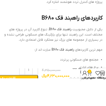
پروژه های کنترل تردد هوشمند اشاره کرد.
کاربردهای راهبند فک B680
یکی از دلایل محبوبیت
راهبند فک B680
، تنوع کاربرد آن در پروژه های
مختلف است. این راهبند تنها برای پارکینگ های مسکونی طراحی نشده و
در بسیاری از مجموعه های بزرگ نیز عملکرد قابل اعتمادی دارد.
مهم ترین کاربردهای
راهبند فک B680
عبارت اند از:
مجتمع های مسکونی پرتردد
برج های اداری
راهبند فک
4,350,000,000
0
B680
مراکز تجاری
4,230,000,000
﷼
افزودن به 
روشگاه
علاقه مندی
سبد خرید
حساب کاربری من
پارکینگ های عمومی
کارخانه ها
شهرک های صنعتی
مراکز لجستیک