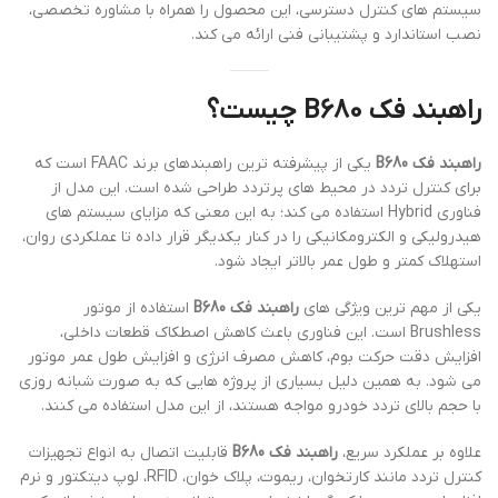
سیستم های کنترل دسترسی، این محصول را همراه با مشاوره تخصصی،
نصب استاندارد و پشتیبانی فنی ارائه می کند.
راهبند فک B680 چیست؟
راهبند فک B680
یکی از پیشرفته ترین راهبندهای برند FAAC است که
برای کنترل تردد در محیط های پرتردد طراحی شده است. این مدل از
فناوری Hybrid استفاده می کند؛ به این معنی که مزایای سیستم های
هیدرولیکی و الکترومکانیکی را در کنار یکدیگر قرار داده تا عملکردی روان،
استهلاک کمتر و طول عمر بالاتر ایجاد شود.
یکی از مهم ترین ویژگی های
راهبند فک B680
استفاده از موتور
Brushless است. این فناوری باعث کاهش اصطکاک قطعات داخلی،
افزایش دقت حرکت بوم، کاهش مصرف انرژی و افزایش طول عمر موتور
می شود. به همین دلیل بسیاری از پروژه هایی که به صورت شبانه روزی
با حجم بالای تردد خودرو مواجه هستند، از این مدل استفاده می کنند.
علاوه بر عملکرد سریع،
راهبند فک B680
قابلیت اتصال به انواع تجهیزات
کنترل تردد مانند کارتخوان، ریموت، پلاک خوان، RFID، لوپ دیتکتور و نرم