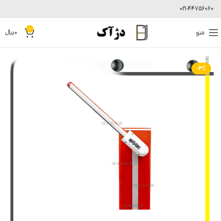
021-44756060
0
منو
0
﷼
-3%