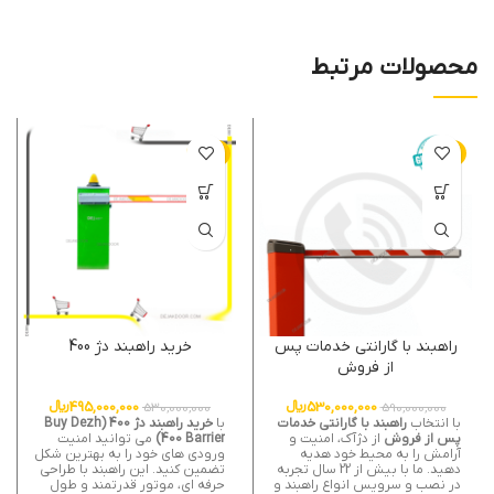
محصولات مرتبط
-7%
-10%
راهبند با گارانتی خدمات پس
خرید راهبند دژ 400
از فروش
530,000,000
﷼
495,000,000
﷼
530,000,000
590,000,000
با انتخاب
راهبند با گارانتی خدمات
با
خرید راهبند دژ 400 (Buy Dezh
پس از فروش
از دژآک، امنیت و
400 Barrier)
می توانید امنیت
آرامش را به محیط خود هدیه
ورودی های خود را به بهترین شکل
دهید. ما با بیش از 22 سال تجربه
تضمین کنید. این راهبند با طراحی
در نصب و سرویس انواع راهبند و
حرفه ای، موتور قدرتمند و طول