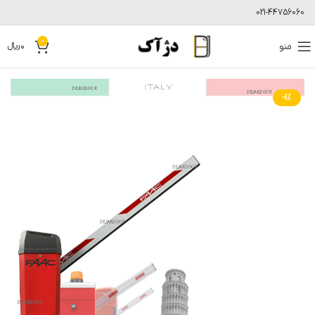
021-44756060
0
منو
0
﷼
-1%