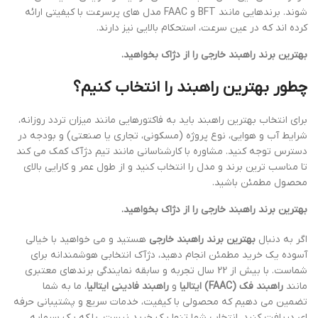
شوند. برندهایی مانند BFT و FAAC مدل های پرسرعت با کیفیتی ارائه
کرده اند که در عین سرعت، استحکام بالایی نیز دارند.
بهترین برند راهبند خارجی را از دژاک بخواهید.
چطور بهترین راهبند را انتخاب کنیم؟
برای انتخاب بهترین راهبند باید به فاکتورهایی مانند میزان تردد روزانه،
شرایط آب و هوایی، نوع پروژه (مسکونی، تجاری یا صنعتی) و بودجه در
دسترس توجه کنید. مشاوره با کارشناسانی مانند تیم دژآک کمک می کند
تا مناسب ترین برند و مدل را انتخاب کنید و از طول عمر و کارایی بالای
محصول مطمئن باشید.
بهترین برند راهبند خارجی را از دژاک بخواهید.
اگر به دنبال
بهترین برند راهبند خارجی
هستید و می خواهید با خیالی
آسوده یک خرید مطمئن انجام دهید، دژآک انتخابی هوشمندانه برای
شماست. با بیش از 22 سال تجربه و سابقه نمایندگی برندهای معتبری
مانند
راهبند فک (FAAC) ایتالیا
و
راهبند فادینی ایتالیا
، ما به شما
تضمین می دهیم که محصولی با کیفیت، خدمات سریع و پشتیبانی حرفه
ای دریافت کنید. انتخاب شما تنها یک خرید نیست، بلکه یک سرمایه