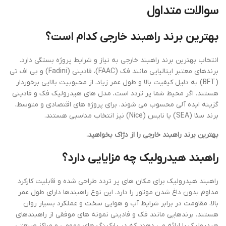
سوالات متداول
بهترین برند راهبند خارجی کدام است؟
انتخاب بهترین برند راهبند خارجی به نیاز و شرایط پروژه بستگی دارد.
برندهای معتبر ایتالیایی مانند فک (FAAC)، فادینی (Fadini) و بی اف تی
(BFT) به دلیل کیفیت بالا و طول عمر زیاد، از محبوبیت بالایی برخوردار
هستند. اگر محیط شما پر تردد است، مدل های هیدرولیک فک و فادینی
گزینه ایده آلی محسوب می شوند. برای پروژه های اقتصادی و متوسط،
برند سئا (SEA) یا نایس (Nice) نیز انتخاب مناسبی هستند.
بهترین برند راهبند خارجی را از دژاک بخواهید.
راهبند هیدرولیک چه مزایایی دارد؟
راهبند هیدرولیک برای مکان های پر تردد طراحی شده و قابلیت کارکرد
مداوم بدون داغ شدن موتور را دارد. این نوع راهبندها دارای طول عمر
بالا، مقاومت در برابر شرایط آب و هوایی سخت و عملکرد بسیار روان
هستند. برندهایی مانند فک و فادینی نمونه های موفقی از راهبندهای
هیدرولیک را ارائه می دهند که در پارکینگ های عمومی و مراکز صنعتی