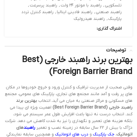
تلسکوپی
,
راهبند با موتور ۲۴ ولت
,
راهبند پرسرعت
,
راهبند صنعتی
,
راهبند فادینی ایتالیا
,
راهبند کنترل تردد
پارکینگ
,
راهبند هیدرولیک
اشتراک گذاری:
توضیحات
بهترین برند راهبند خارجی (Best
Foreign Barrier Brand)
وقتی صحبت از مدیریت ترافیک و کنترل ورود و خروج خودروها در مکان
های پر رفت و آمد مانند مجتمع های تجاری، پارکینگ های عمومی، مجتمع
های مسکونی و مراکز صنعتی به میان می آید، انتخاب
بهترین برند
راهبند خارجی (Best Foreign Barrier Brand)
اهمیت ویژه ای پیدا می
کند. انتخاب درست نه تنها باعث افزایش طول عمر سیستم می شود،
بلکه هزینه های تعمیر و نگهداری را نیز به شدت کاهش می دهد. شرکت
دژآک با بیش از 22 سال سابقه در زمینه نصب و تعمیر
راهبند
های
اتوماتیک
،
جک پارکینگ
و
درب های اتوماتیک
و همچنین سابقه نمایندگی