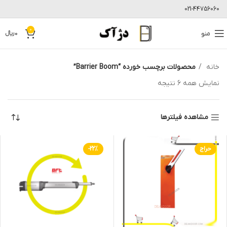
021-44756060
0
منو
0
﷼
خانه
محصولات برچسب خورده “Barrier Boom”
نمایش همه 6 نتیجه
مشاهده فیلترها
حراج
-22%