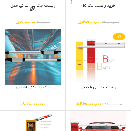
خرید راهبند فک 615
ریست جک بی اف تی مدل
A40
289,000,000
﷼
7,000,000
﷼
9,000,000
290,000,000
-7%
راهبند بازویی فادینی
جک پارکینگی فادینی
2,650,000,000
﷼
780,000,000
﷼
2,850,000,000