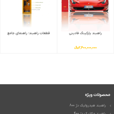
راهبند پارکینگ فادینی
قطعات راهبند؛ راهنمای جامع
2,400,000,000
﷼
محصولات ویژه
راهبند هیدرولیک دژ 800
راهبند مکانیک دژ 400