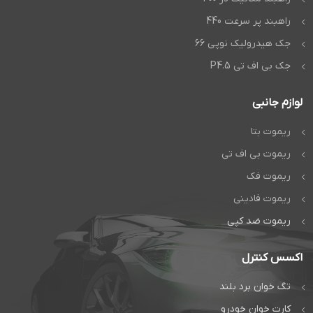
راهبند پر سرعت 440
جک هیدرولیک نوپی 66
جک بی اف تی P4.5
لوازم جانبی
ریموت بتا
ریموت بی اف تی
ریموت فک
ریموت فادینی
ریموت ضد کپی
اکسس کنترل
تگ خوان برد بلند
کارت خوان خودرو