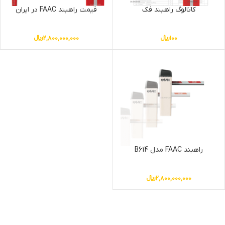
کاتالوگ راهبند فک
قیمت راهبند FAAC در ایران
100
﷼
2,800,000,000
﷼
راهبند FAAC مدل B614
2,800,000,000
﷼