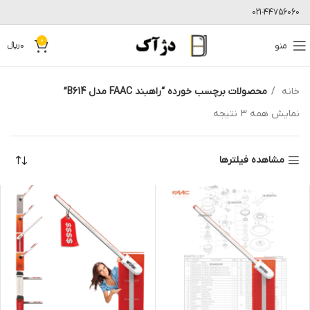
021-44756060
0
منو
0
﷼
خانه
محصولات برچسب خورده “راهبند FAAC مدل B614”
نمایش همه 3 نتیجه
مشاهده فیلترها