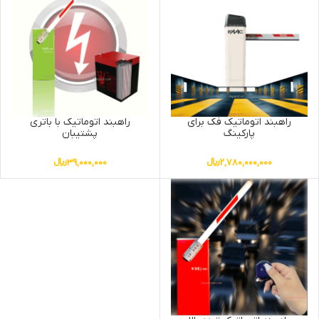
راهبند اتوماتیک فک برای
راهبند اتوماتیک با باتری
پارکینگ
پشتیبان
2,780,000,000
﷼
39,000,000
﷼