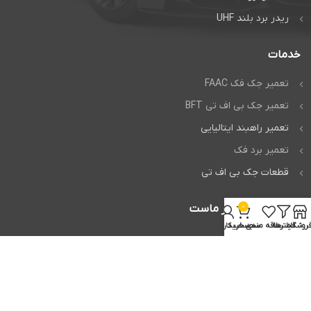
ریدر برد بلند UHF
خدمات
تعمیر جک فک FAAC
تعمیر جک بی اف تی BFT
تعمیر راهبند ایتالیایی
تعمیر برد فک
قطعات جک بی اف تی
0
اعتماد شما افتخار ماست
روشگاه
فیلترها
علاقه مندی
سبد خرید
حساب کاربری من
تمام حقوق برای
وردپرس من
محفوظ است.