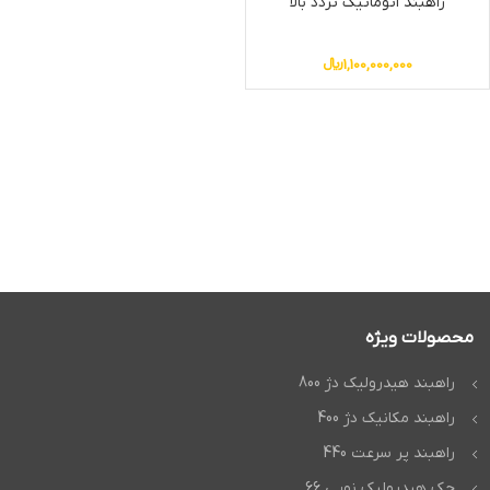
راهبند اتوماتیک تردد بالا
1,100,000,000
﷼
محصولات ویژه
راهبند هیدرولیک دژ 800
راهبند مکانیک دژ 400
راهبند پر سرعت 440
جک هیدرولیک نوپی 66