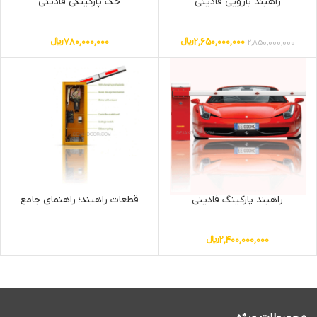
راهبند بازویی فادینی
جک پارکینگی فادینی
2,650,000,000
﷼
780,000,000
﷼
2,850,000,000
راهبند پارکینگ فادینی
قطعات راهبند؛ راهنمای جامع
2,400,000,000
﷼