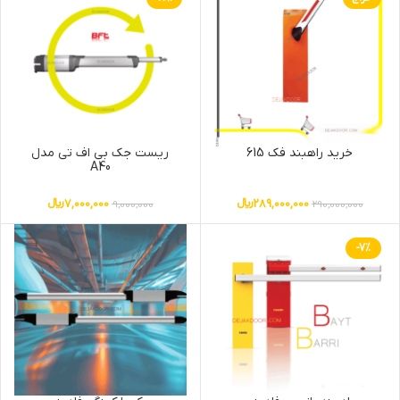
خرید راهبند فک 615
ریست جک بی اف تی مدل
A40
289,000,000
﷼
7,000,000
﷼
9,000,000
290,000,000
-7%