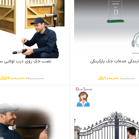
یندگی خدمات جک پارکینگی
نصب جک روی درب لولایی س
9,000,000
﷼
260,000,000
﷼
270,000,000
10,000,000