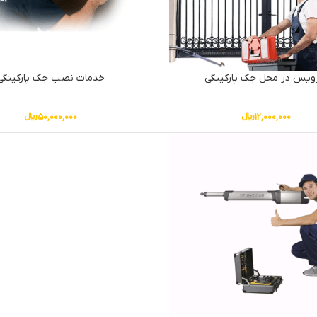
یس در محل جک پارکینگی
خدمات نصب جک پارکینگی
12,000,000
﷼
50,000,000
﷼