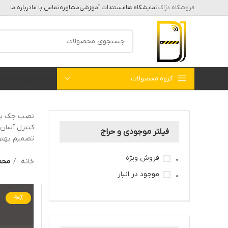
فروشگاه دژاک
نمایشگاه ها
مستندات آموزشی
مشاوره
تماس با ما
درباره ما
گروه محصولات
خانه
بلاگ
فروشگاه
کات
نصب جک پارک
کنترل آسان 
فیلتر موجودی و حراج
تصمیم بهتری
فروش ویژه
خانه
محص
موجود در انبار
-10%