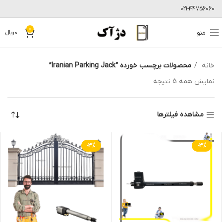
021-44756060
0
منو
0
﷼
خانه
محصولات برچسب خورده “Iranian Parking Jack”
نمایش همه 5 نتیجه
مشاهده فیلترها
-3%
-3%