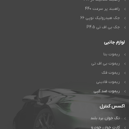
راهبند پر سرعت 440
جک هیدرولیک نوپی 66
جک بی اف تی P4.5
لوازم جانبی
ریموت بتا
ریموت بی اف تی
ریموت فک
ریموت فادینی
ریموت ضد کپی
اکسس کنترل
تگ خوان برد بلند
کارت خوان خودرو