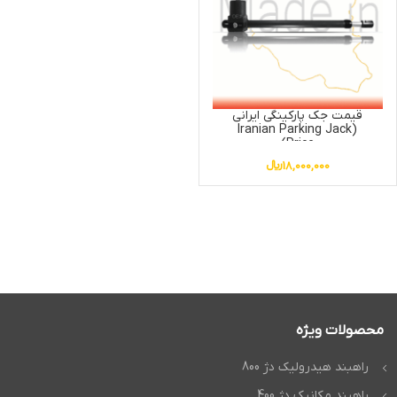
قیمت جک پارکینگی ایرانی
(Iranian Parking Jack
Price)
18,000,000
﷼
محصولات ویژه
راهبند هیدرولیک دژ 800
راهبند مکانیک دژ 400