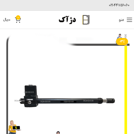
021-44756060
0
منو
0
﷼
-3%