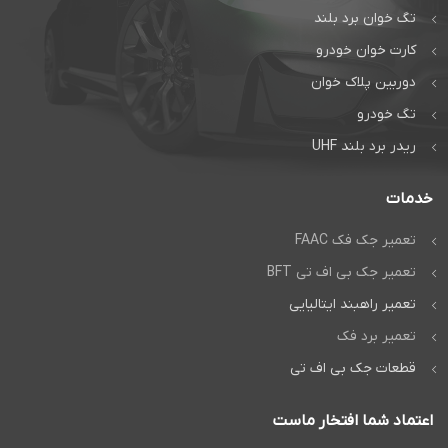
است
تگ خوان برد بلند
کارت خوان خودرو
راهبند و درب
اتوماتیک دژآک
دوربین پلاک خوان
تماس بگیرید:
تگ خودرو
تماس مستقیم
ریدر برد بلند UHF
گفتگوی آنلاین:
خدمات
واتس‌اپ
تعمیر جک فک FAAC
تعمیر جک بی اف تی BFT
تعمیر راهبند ایتالیایی
تعمیر برد فک
قطعات جک بی اف تی
اعتماد شما افتخار ماست