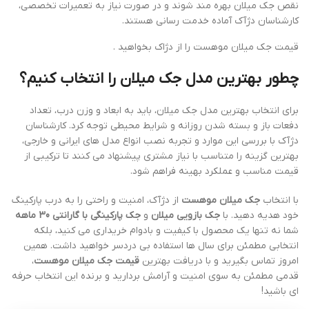
نقص جک میلان بهره مند شوند و در صورت نیاز به تعمیرات تخصصی،
کارشناسان دژآک آماده خدمت رسانی هستند.
قیمت جک میلان موهست را از دژاک بخواهید .
چطور بهترین مدل جک میلان را انتخاب کنیم؟
برای انتخاب بهترین مدل جک میلان، باید به ابعاد و وزن درب، تعداد
دفعات باز و بسته شدن روزانه و شرایط محیطی توجه کرد. کارشناسان
دژآک با بررسی این موارد و تجربه نصب انواع مدل های ایرانی و خارجی،
بهترین گزینه را متناسب با نیاز مشتری پیشنهاد می کنند تا ترکیبی از
قیمت مناسب و عملکرد بهینه فراهم شود.
با انتخاب
جک میلان موهست
از دژآک، امنیت و راحتی را به درب پارکینگ
خود هدیه دهید. با
جک بازویی میلان
و
جک پارکینگی با گارانتی 30 ماهه
شما نه تنها یک محصول با کیفیت و بادوام خریداری می کنید، بلکه
انتخابی مطمئن برای سال ها استفاده بی دردسر خواهید داشت. همین
امروز تماس بگیرید و با دریافت بهترین
قیمت جک میلان موهست
،
قدمی مطمئن به سوی امنیت و آرامش بردارید و برنده این انتخاب حرفه
ای باشید!