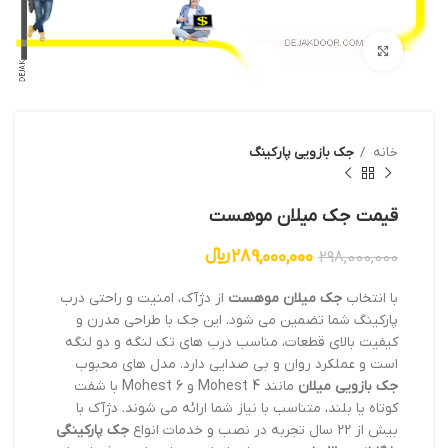
بزرگنمایی تصویر
خانه
جک بازویی پارکینگ
قیمت جک میلان موهست
289,000,000
﷼
298,000,000
با انتخاب
جک میلان موهست
از دژآک، امنیت و راحتی درب
پارکینگ شما تضمین می شود. این جک با طراحی مدرن و
کیفیت بالای قطعات، مناسب درب های تک لنگه و دو لنگه
است و عملکرد روان و بی صدایی دارد. مدل های محبوب
جک بازویی میلان
مانند Mohest 4 و Mohest 6 با شفت
کوتاه یا بلند، متناسب با نیاز شما ارائه می شوند. دژآک با
بیش از 22 سال تجربه در نصب و خدمات انواع
جک پارکینگی