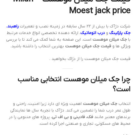
Moest jack price
شرکت دژآک با بیش از 22 سال سابقه در زمینه نصب و تعمیرات
راهبند
،
جک پارکینگ
و
درب اتوماتیک
، ارائه دهنده تخصصی انواع خدمات مرتبط
با
جک میلان موهست
است. این صفحه به شما کمک می کند تا با بررسی
ویژگی ها و
قیمت جک میلان موهست
بهترین انتخاب را داشته باشید.
قیمت جک میلان موهست را از دژاک بخواهید .
چرا جک میلان موهست انتخابی مناسب
است؟
انتخاب
جک میلان موهست
اهمیت ویژه ای دارد زیرا امنیت، راحتی و
طول عمر درب شما را تضمین می کند. دژآک با تجربه سال ها نمایندگی
برندهای معتبر مانند
فک، فادینی و بی اف تی
، پروژه های متنوعی را در
محیط های مسکونی، تجاری و صنعتی اجرا کرده است.