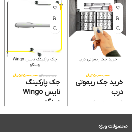
-1%
خرید جک ریموتی درب
جک پارکینگ نایس Wingo
وینگو
250,000,000
﷼
535,000,000
﷼
540,000,000
خرید جک ریموتی
جک پارکینگ
درب
نایس Wingo
وینگو
اگر به دنبال
خرید جک ریموتی درب
(Automatic Door Remote
Opener Purchase)
با کیفیت و
اگر به دنبال یک
جک پارکینگ
مطمئن هستید، دژآک بهترین
نایس Wingo وینگو
اصل و
انتخاب شماست. با بیش از 22 سال
باکیفیت هستید، دژآک انتخابی
تجربه در زمینه
نصب و تعمیرات
مطمئن برای شماست. با
22 سال
محصولات ویژه
جک پارکینگی (Parking Gate
تجربه
در نصب و خدمات انواع جک
Opener)
و
جک درب اتوماتیک