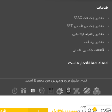
خدمات
تعمیر جک فک FAAC
تعمیر جک بی اف تی BFT
تعمیر راهبند ایتالیایی
تعمیر برد فک
قطعات جک بی اف تی
اعتماد شما افتخار ماست
تمام حقوق برای
وردپرس من
محفوظ است.
جک ریلی
فک ۸۴۴
0
175,000,000
﷼
افزو
هیدرولیک