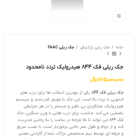
بزرگنمایی تصویر
خانه
جک ریلی پارکینگی
جک ریلی FAAC
جک ریلی فک ۸۴۴ هیدرولیک تردد نامحدود
175,000,000
﷼
جک ریلی فک ۸۴۴
یکی از بهترین انتخاب ها برای درب های
کشویی با تردد بالا است. این جک با موتور قدرتمند و سیستم
هیدرولیک، عملکردی بی نظیر و مستمر را در هر شرایطی
تضمین می کند. مناسب برای درب هایی با وزن سنگین، جک
فک ۸۴۴ می تواند تا ۵۰ چرخه در ساعت را به راحتی مدیریت
کند و از دوام و طول عمر بالایی برخوردار است. با نصب سریع
و حرفه ای توسط تیم متخصص دژآک، شما از گارانتی معتبر