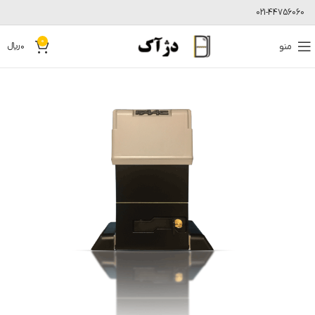
021-44756060
0
منو
0
﷼