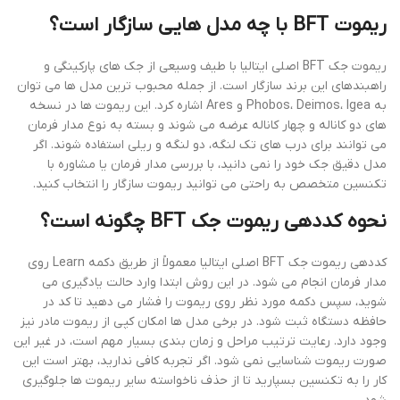
ریموت BFT با چه مدل هایی سازگار است؟
ریموت جک BFT اصلی ایتالیا با طیف وسیعی از جک های پارکینگی و
راهبندهای این برند سازگار است. از جمله محبوب ترین مدل ها می توان
به Phobos، Deimos، Igea و Ares اشاره کرد. این ریموت ها در نسخه
های دو کاناله و چهار کاناله عرضه می شوند و بسته به نوع مدار فرمان
می توانند برای درب های تک لنگه، دو لنگه و ریلی استفاده شوند. اگر
مدل دقیق جک خود را نمی دانید، با بررسی مدار فرمان یا مشاوره با
تکنسین متخصص به راحتی می توانید ریموت سازگار را انتخاب کنید.
نحوه کددهی ریموت جک BFT چگونه است؟
کددهی ریموت جک BFT اصلی ایتالیا معمولاً از طریق دکمه Learn روی
مدار فرمان انجام می شود. در این روش ابتدا وارد حالت یادگیری می
شوید، سپس دکمه مورد نظر روی ریموت را فشار می دهید تا کد در
حافظه دستگاه ثبت شود. در برخی مدل ها امکان کپی از ریموت مادر نیز
وجود دارد. رعایت ترتیب مراحل و زمان بندی بسیار مهم است، در غیر این
صورت ریموت شناسایی نمی شود. اگر تجربه کافی ندارید، بهتر است این
کار را به تکنسین بسپارید تا از حذف ناخواسته سایر ریموت ها جلوگیری