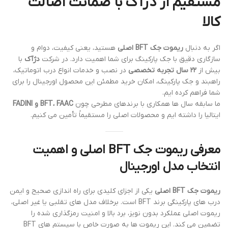
مستقیم از دژآک با ضمانت اصالت
کالا
اگر به دنبال
ریموت جک BFT اصلی
هستید، یعنی کیفیت، دوام و
سازگاری دقیق با جک پارکینگ برای شما اهمیت دارد. در شرکت
دژآک
با
بیش از
۲۲ سال تجربه تخصصی
در نصب و خدمات انواع درب اتوماتیک،
راهبند و جک پارکینگ، امکان خرید مطمئن این محصول اورجینال را برای
شما فراهم کرده ایم.
ما سابقه سال ها همکاری با برندهای مطرحی چون
BFT، FAAC و FADINI
ایتالیا را داشته ایم و محصولات اصلی را مستقیماً تأمین می کنیم.
معرفی ریموت جک BFT اصلی و اهمیت
انتخاب مدل اورجینال
ریموت جک BFT اصلی
یکی از اجزای کلیدی برای راه اندازی صحیح و ایمن
درب های پارکینگی برند BFT است. برخلاف مدل های تقلبی یا غیر اصلی،
ریموت اصلی عملکرد بدون نویز، برد بالا و امنیت رمزگذاری شده را
تضمین می کند. این ریموت ها به صورت خاص با سیستم های BFT