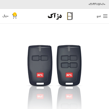
021-44756060
0
منو
0
﷼