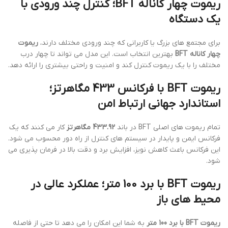
ریموت چهار کاناله BFT؛ کنترل چند ورودی با
یک دستگاه
برای مجتمع های بزرگ یا کاربرانی که چند ورودی مختلف دارند،
ریموت
چهار کاناله BFT
بهترین انتخاب است. این مدل می تواند تا چهار درب
مختلف را با یک ریموت کنترل کند و امنیت و راحتی بیشتری را ارائه دهد.
ریموت BFT با فرکانس 433 مگاهرتز؛
استاندارد جهانی ارتباط امن
تمام ریموت های اصلی BFT در باند
433.92 مگاهرتز
کار می کنند که یک
فرکانس ایمن و پایدار در سیستم های کنترل از راه دور محسوب می شود.
این فرکانس باعث کاهش نویز، افزایش برد و دقت بالا در فرمان پذیری می
شود.
ریموت BFT با برد 100 متر؛ عملکرد عالی در
محیط های باز
ریموت BFT با برد 100 متر
به شما این امکان را می دهد تا حتی از فاصله