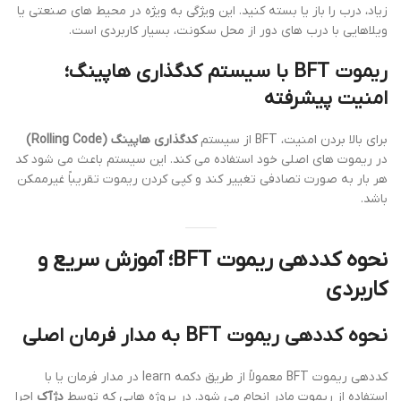
زیاد، درب را باز یا بسته کنید. این ویژگی به ویژه در محیط های صنعتی یا
ویلاهایی با درب های دور از محل سکونت، بسیار کاربردی است.
ریموت BFT با سیستم کدگذاری هاپینگ؛
امنیت پیشرفته
برای بالا بردن امنیت، BFT از سیستم
کدگذاری هاپینگ (Rolling Code)
در ریموت های اصلی خود استفاده می کند. این سیستم باعث می شود کد
هر بار به صورت تصادفی تغییر کند و کپی کردن ریموت تقریباً غیرممکن
باشد.
نحوه کددهی ریموت BFT؛ آموزش سریع و
کاربردی
نحوه کددهی ریموت BFT به مدار فرمان اصلی
کددهی ریموت BFT معمولاً از طریق دکمه learn در مدار فرمان یا با
استفاده از ریموت مادر انجام می شود. در پروژه هایی که توسط
دژآک
اجرا