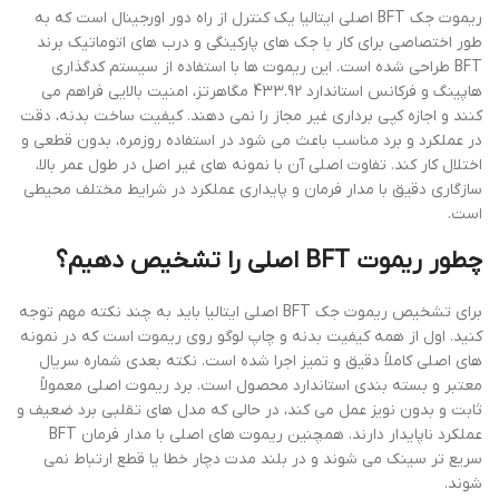
ریموت جک BFT اصلی ایتالیا یک کنترل از راه دور اورجینال است که به
طور اختصاصی برای کار با جک های پارکینگی و درب های اتوماتیک برند
BFT طراحی شده است. این ریموت ها با استفاده از سیستم کدگذاری
هاپینگ و فرکانس استاندارد 433.92 مگاهرتز، امنیت بالایی فراهم می
کنند و اجازه کپی برداری غیر مجاز را نمی دهند. کیفیت ساخت بدنه، دقت
در عملکرد و برد مناسب باعث می شود در استفاده روزمره، بدون قطعی و
اختلال کار کند. تفاوت اصلی آن با نمونه های غیر اصل در طول عمر بالا،
سازگاری دقیق با مدار فرمان و پایداری عملکرد در شرایط مختلف محیطی
است.
چطور ریموت BFT اصلی را تشخیص دهیم؟
برای تشخیص ریموت جک BFT اصلی ایتالیا باید به چند نکته مهم توجه
کنید. اول از همه کیفیت بدنه و چاپ لوگو روی ریموت است که در نمونه
های اصلی کاملاً دقیق و تمیز اجرا شده است. نکته بعدی شماره سریال
معتبر و بسته بندی استاندارد محصول است. برد ریموت اصلی معمولاً
ثابت و بدون نویز عمل می کند، در حالی که مدل های تقلبی برد ضعیف و
عملکرد ناپایدار دارند. همچنین ریموت های اصلی با مدار فرمان BFT
سریع تر سینک می شوند و در بلند مدت دچار خطا یا قطع ارتباط نمی
شوند.