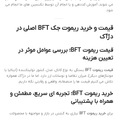
می شوند، آموزش کددهی و یا انجام آن توسط تکنسین های ما انجام می
شود.
قیمت و خرید ریموت جک BFT اصلی در
دژآک
قیمت ریموت BFT؛ بررسی عوامل موثر در
تعیین هزینه
قیمت ریموت BFT
بستگی به نوع کانال، مدل، کشور تولیدکننده (ایتالیا یا
مونتاژهای دیگر)، میزان تقاضا و نوسانات ارز دارد. اما ما در دژآک همواره
تلاش می کنیم قیمت ها را منصفانه، واقعی و رقابتی نگه داریم.
خرید ریموت BFT؛ تجربه ای سریع، مطمئن و
همراه با پشتیبانی
برای
خرید ریموت BFT
نیازی به گشتن در بازار و مواجهه با محصولات