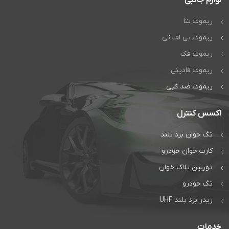
همین امروز با ما تماس بگیرید تا
شما هم به جمع مشتریان راضی
بپیوندید.
ریموت بتا
تماس مستقیم و سریع با مدیریت
شعبه غرب برای مشاوره جک
ریموت بی اف تی
فادینی با سایر جک ها
09128509719
چت مستقیم در واتس اپ
ریموت فک
ریموت فادینی
ریموت ضد کپی
اکسس کنترل
تگ خوان برد بلند
کارت خوان خودرو
دوربین پلاک خوان
تگ خودرو
ریدر برد بلند UHF
خدمات