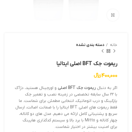
بزرگنمایی تصویر
خانه
دسته بندی نشده
ریموت جک BFT اصلی ایتالیا
400,000
﷼
اگر به دنبال
ریموت جک BFT اصلی
و اورجینال هستید، دژآک
با ۲۲ سال سابقه تخصصی در زمینه نصب و تعمیر جک
پارکینگ و درب اتوماتیک، انتخابی مطمئن برای شماست. ما
فقط ریموت های اصلی BFT ایتالیا را با ضمانت اصالت، ارسال
سریع و پشتیبانی کامل ارائه می دهیم. مدل های دو کاناله،
چهار کاناله و Mitto با برد بالا و سیستم کدگذاری هاپینگ
برای امنیت بیشتر در اختیار شماست.