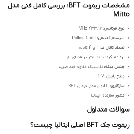
مشخصات ریموت BFT؛ بررسی کامل فنی مدل
Mitto
نوع فرکانس:
433.92 MHz
سیستم کددهی:
Rolling Code
تعداد کانال ها:
2 یا 4 کاناله
برد عملکرد:
تا 100 متر در فضای باز
جنس بدنه:
پلاستیک مقاوم ضد ضربه
ولتاژ باتری:
12V
سازگاری:
با انواع مدار فرمان BFT
کشور سازنده:
ایتالیا
سوالات متداول
ریموت جک BFT اصلی ایتالیا چیست؟