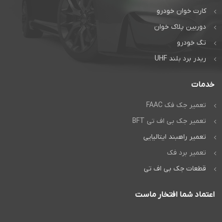
کارت خوان خودرو
گفتگوی آنلاین:
گفتگوی آنلاین:
دوربین پلاک خوان
واتس‌اپ
واتساپ
تگ خودرو
ریدر برد بلند UHF
خدمات
تعمیر جک فک FAAC
تعمیر جک بی اف تی BFT
تعمیر راهبند ایتالیایی
تعمیر برد فک
قطعات جک بی اف تی
اعتماد شما افتخار ماست