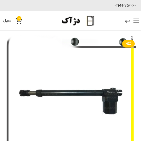
021-44756060
0
منو
0
﷼
-5%