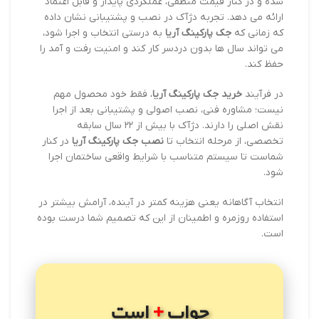
شده و در کنار قیمت منطقی، عملکردی پایدار و قابل اعتماد
ارائه می دهد. تجربه دژآک در نصب و پشتیبانی نشان داده
که زمانی که
جک پارکینگ آریا
به درستی انتخاب و اجرا شود،
می تواند سال ها بدون دردسر کار کند و امنیت رفت و آمد را
حفظ کند.
در فرآیند
خرید جک پارکینگ آریا
، فقط خود محصول مهم
نیست؛ مشاوره فنی، نصب اصولی و پشتیبانی بعد از اجرا
نقش اصلی را دارند. دژآک با بیش از ۲۲ سال سابقه
تخصصی، از مرحله انتخاب تا
نصب جک پارکینگ آریا
در کنار
شماست تا سیستم متناسب با شرایط واقعی ساختمان اجرا
شود.
انتخاب آگاهانه یعنی هزینه کمتر در آینده، آرامش بیشتر در
استفاده روزمره و اطمینان از این که تصمیم شما درست بوده
است.
+
جواب
است