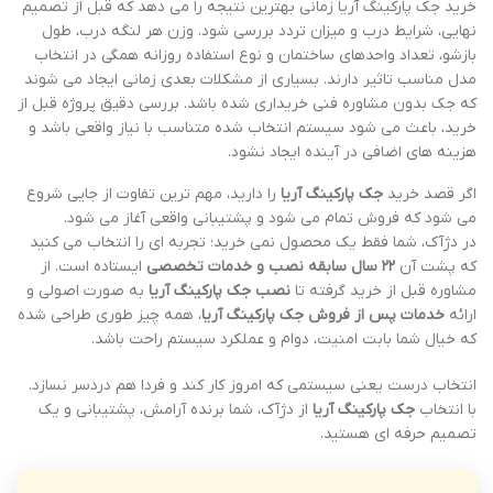
خرید جک پارکینگ آریا زمانی بهترین نتیجه را می دهد که قبل از تصمیم
نهایی، شرایط درب و میزان تردد بررسی شود. وزن هر لنگه درب، طول
بازشو، تعداد واحدهای ساختمان و نوع استفاده روزانه همگی در انتخاب
مدل مناسب تاثیر دارند. بسیاری از مشکلات بعدی زمانی ایجاد می شوند
که جک بدون مشاوره فنی خریداری شده باشد. بررسی دقیق پروژه قبل از
خرید، باعث می شود سیستم انتخاب شده متناسب با نیاز واقعی باشد و
هزینه های اضافی در آینده ایجاد نشود.
اگر قصد خرید
جک پارکینگ آریا
را دارید، مهم ترین تفاوت از جایی شروع
می شود که فروش تمام می شود و پشتیبانی واقعی آغاز می شود.
در دژآک، شما فقط یک محصول نمی خرید؛ تجربه ای را انتخاب می کنید
که پشت آن
۲۲ سال سابقه نصب و خدمات تخصصی
ایستاده است. از
مشاوره قبل از خرید گرفته تا
نصب جک پارکینگ آریا
به صورت اصولی و
ارائه
خدمات پس از فروش جک پارکینگ آریا
، همه چیز طوری طراحی شده
که خیال شما بابت امنیت، دوام و عملکرد سیستم راحت باشد.
انتخاب درست یعنی سیستمی که امروز کار کند و فردا هم دردسر نسازد.
با انتخاب
جک پارکینگ آریا
از دژآک، شما برنده آرامش، پشتیبانی و یک
تصمیم حرفه ای هستید.