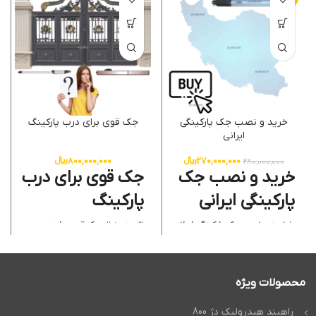
خرید و نصب جک پارکینگی
جک قوی برای درب پارکینگ
ایرانی
270,000,000
﷼
800,000,000
﷼
280,000,000
خرید و نصب جک
جک قوی برای درب
پارکینگی ایرانی
پارکینگ
با
خرید و نصب جک پارکینگی ایرانی
اگر به دنبال
جک قوی برای درب
از دژآک، امنیت و راحتی پارکینگ
پارکینگ
هستید، شرکت دژآک با
خود را به بهترین شکل تجربه کنید.
بیش از 22 سال تجربه، بهترین
تیم متخصص ما با سال ها سابقه
انتخاب را به شما ارائه می دهد. ما
در
نصب جک پارکینگی در تهران
و
تخصص نصب و خدمات انواع درب
ارائه
خدمات پس از فروش جک
اتوماتیک و
جک پارکینگ
محصولات ویژه
پارکینگی
، اطمینان می دهد که
هیدرولیکی
و
جک درب پارکینگ
انتخاب شما نه تنها هوشمندانه،
پرقدرت
را داریم و تضمین می کنیم
بلکه مطمئن و طولانی مدت
درب شما به صورت روان، ایمن و
راهبند هیدرولیک دژ 800
خواهد بود. جک های ایرانی ارائه
بی نقص کار کند. محصولات ما