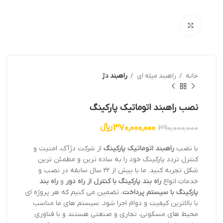
بزرگنمایی تصویر
خانه
راهبند میله ای
راهبند دژ
نصب راهبند اتوماتیک پارکینگ
370,000,000
﷼
390,000,000
با نصب
راهبند اتوماتیک پارکینگ
از شرکت دژآک، امنیت و
کنترل تردد پارکینگ خود را به ساده ترین و مطمئن ترین
شکل تجربه کنید. ما با بیش از ۲۲ سال سابقه در نصب و
خدمات انواع
راه بند پارکینگ با کنترل از راه دور
و
راه بند
پارکینگ با سیستم پرداخت
، تضمین می کنیم که هر پروژه ای
با بالاترین کیفیت و دوام اجرا شود. سیستم های ما مناسب
محیط های مسکونی، تجاری و صنعتی هستند و با فناوری