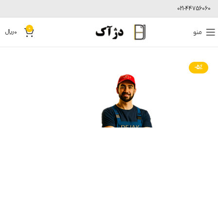
021-44756060
0
منو
0
﷼
-5%