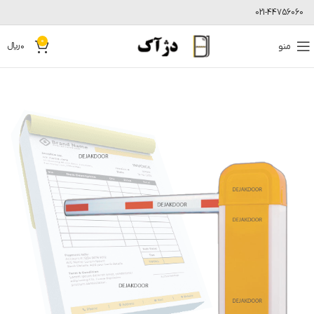
021-44756060
0
منو
0
﷼