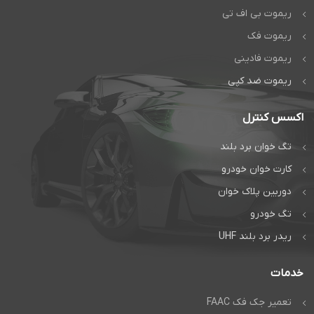
است
ریموت بی اف تی
ریموت فک
راهبند و درب
اتوماتیک دژآک
ریموت فادینی
ریموت ضد کپی
تماس بگیرید:
تماس مستقیم
اکسس کنترل
گفتگوی آنلاین:
تگ خوان برد بلند
واتس‌اپ
کارت خوان خودرو
دوربین پلاک خوان
تگ خودرو
ریدر برد بلند UHF
خدمات
تعمیر جک فک FAAC