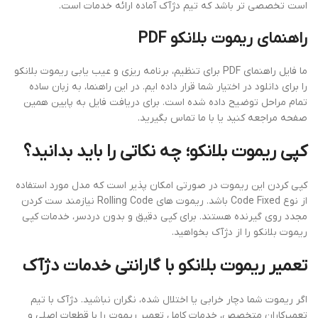
است تخصصی تر باشد که تیم دژآک آماده ارائه خدمات است.
راهنمای ریموت بلانکو PDF
ما فایل راهنمای PDF برای تنظیم، برنامه ریزی و عیب یابی ریموت بلانکو
را برای دانلود در اختیار شما قرار داده ایم. در این راهنما، به زبان ساده
تمام مراحل توضیح داده شده است. برای دریافت فایل به پایین همین
صفحه مراجعه کنید یا با ما تماس بگیرید.
کپی ریموت بلانکو؛ چه نکاتی را باید بدانید؟
کپی کردن این ریموت در صورتی امکان پذیر است که مدل مورد استفاده
از نوع Code Fixed باشد. ریموت های Rolling Code نیازمند ست کردن
مجدد روی گیرنده هستند. برای کپی دقیق و بدون دردسر، خدمات کپی
ریموت بلانکو را از دژآک بخواهید.
تعمیر ریموت بلانکو با گارانتی خدمات دژآک
اگر ریموت شما دچار خرابی یا اختلال شده، نگران نباشید. دژآک با تیم
تعمیرکاران متخصص، خدمات کامل تعمیر ریموت را با قطعات اصلی و