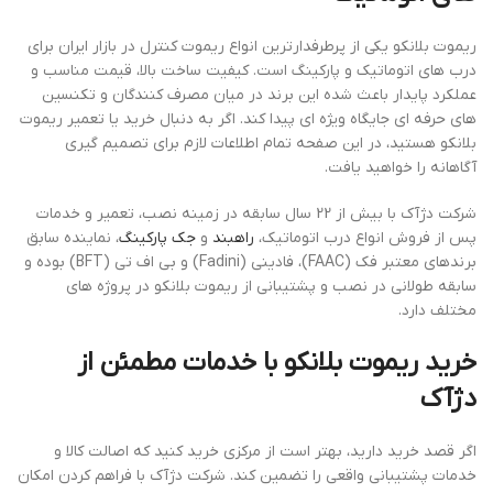
ریموت بلانکو یکی از پرطرفدارترین انواع ریموت کنترل در بازار ایران برای
درب های اتوماتیک و پارکینگ است. کیفیت ساخت بالا، قیمت مناسب و
عملکرد پایدار باعث شده این برند در میان مصرف کنندگان و تکنسین
های حرفه ای جایگاه ویژه ای پیدا کند. اگر به دنبال خرید یا تعمیر ریموت
بلانکو هستید، در این صفحه تمام اطلاعات لازم برای تصمیم گیری
آگاهانه را خواهید یافت.
شرکت دژآک با بیش از 22 سال سابقه در زمینه نصب، تعمیر و خدمات
پس از فروش انواع درب اتوماتیک،
راهبند
و
جک پارکینگ
، نماینده سابق
برندهای معتبر فک (FAAC)، فادینی (Fadini) و بی اف تی (BFT) بوده و
سابقه طولانی در نصب و پشتیبانی از ریموت بلانکو در پروژه های
مختلف دارد.
خرید ریموت بلانکو با خدمات مطمئن از
دژآک
اگر قصد خرید دارید، بهتر است از مرکزی خرید کنید که اصالت کالا و
خدمات پشتیبانی واقعی را تضمین کند. شرکت دژآک با فراهم کردن امکان