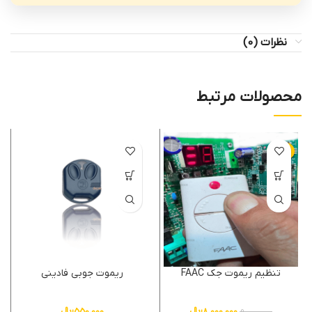
نظرات (0)
محصولات مرتبط
-11%
تنظیم ریموت جک FAAC
ریموت جوبی فادینی
8,000,000
﷼
550,000
﷼
9,000,000