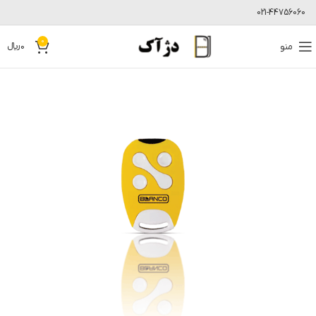
021-44756060
0
منو
0
﷼